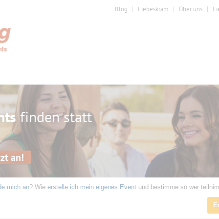
Blog
Liebeskram
Über uns
Li
nts
finden statt
zt an!
de mich an
? Wie
erstelle ich mein eigenes Event
und bestimme so wer teilni
E