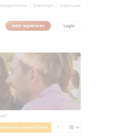
ebesgeschichten
Erfahrungen
Event-Guide
Jetzt registrieren
Login
mmt?
rstelle dein eigenes Event
?