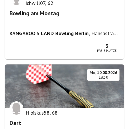
ichwill07
,
62
Bowling am Montag
KANGAROO'S LAND Bowling Berlin
,
Hansastraße
236, 13051 Berlin-Bezirk Lichtenberg,
Deutschland
3
FREIE PLÄTZE
Mo, 10.08.2026
18:30
Hibiskus58
,
68
Dart