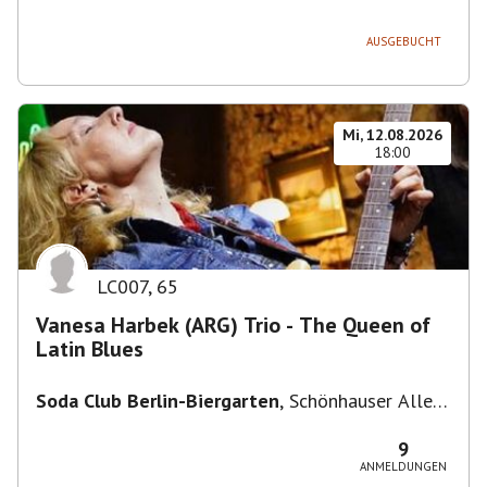
236, 13051 Berlin-Bezirk Lichtenberg,
Deutschland
AUSGEBUCHT
Mi, 12.08.2026
18:00
LC007
,
65
Vanesa Harbek (ARG) Trio - The Queen of
Latin Blues
Soda Club Berlin-Biergarten
,
Schönhauser Allee
36, 10435 Berlin, Deutschland
9
ANMELDUNGEN