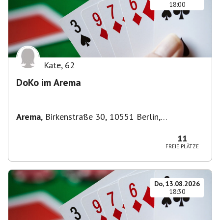
18:00
Kate
,
62
DoKo im Arema
Arema
,
Birkenstraße 30, 10551 Berlin,
Deutschland
11
FREIE PLÄTZE
Do, 13.08.2026
18:30