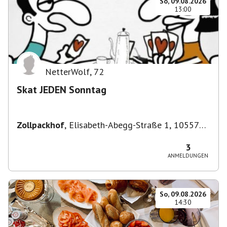
So, 09.08.2026
13:00
NetterWolf
,
72
Skat JEDEN Sonntag
Zollpackhof
,
Elisabeth-Abegg-Straße 1, 10557
Berlin, Deutschland
3
ANMELDUNGEN
So, 09.08.2026
14:30