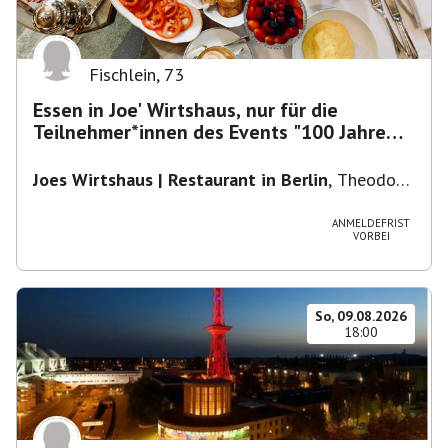
Fischlein
,
73
Essen in Joe' Wirtshaus, nur für die
Teilnehmer*innen des Events "100 Jahre
Funkturm"
Joes Wirtshaus | Restaurant in Berlin
,
Theodor-
Heuss-Platz 10, 14052 Berlin, U Theodor- Heuss
-Platz
ANMELDEFRIST
VORBEI
So, 09.08.2026
18:00