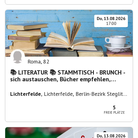
Do, 13.08.2026
17:00
Roma
,
82
📚 LITERATUR 📚 STAMMTISCH - BRUNCH -
sich austauschen, Bücher empfehlen,
Lesen/Vorlesen
Lichterfelde
,
Lichterfelde, Berlin-Bezirk Steglitz-
Zehlendorf, Deutschland
5
FREIE PLÄTZE
Do, 13.08.2026