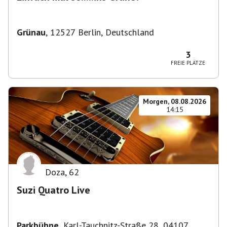
Grünau
,
12527 Berlin, Deutschland
3
FREIE PLÄTZE
Morgen, 08.08.2026
14:15
Doza
,
62
Suzi Quatro Live
Parkbühne
,
Karl-Tauchnitz-Straße 28, 04107