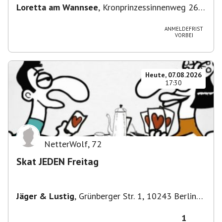
Loretta am Wannsee
,
Kronprinzessinnenweg 260,
14109 Berlin, Deutschland
ANMELDEFRIST
VORBEI
Heute, 07.08.2026
17:30
NetterWolf
,
72
Skat JEDEN Freitag
Jäger & Lustig
,
Grünberger Str. 1, 10243 Berlin-
Bezirk Friedrichshain-Kreuzberg, Deutschland
1