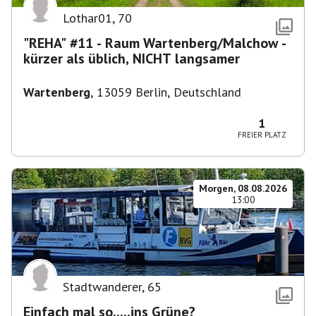
Lothar01
,
70
"REHA" #11 - Raum Wartenberg/Malchow -
kürzer als üblich, NICHT langsamer
Wartenberg
,
13059 Berlin, Deutschland
1
FREIER PLATZ
Morgen, 08.08.2026
13:00
Stadtwanderer
,
65
Einfach mal so.....ins Grüne?