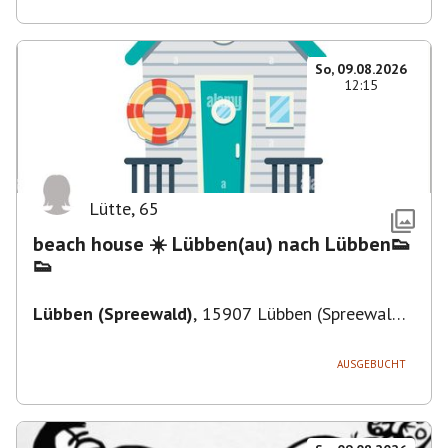
So, 09.08.2026
12:15
Lütte
,
65
beach house ☀️ Lübben(au) nach Lübben👟
👟
Lübben (Spreewald)
,
15907 Lübben (Spreewald),
Deutschland
AUSGEBUCHT