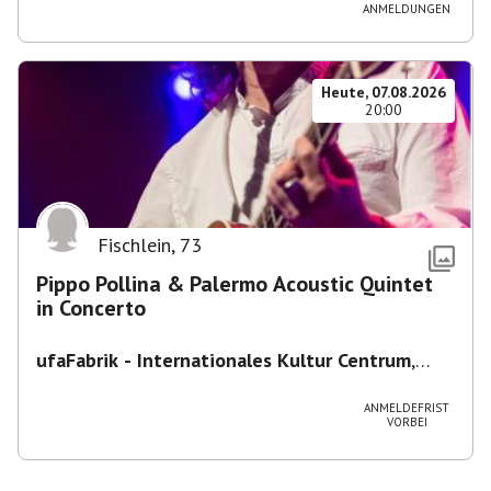
ANMELDUNGEN
Heute, 07.08.2026
20:00
Fischlein
,
73
Pippo Pollina & Palermo Acoustic Quintet
in Concerto
ufaFabrik - Internationales Kultur Centrum
,
Viktoriastraße 10-18, 12105 Berlin, U
Ullsteinstraße Ausgang Viktoriastraße
ANMELDEFRIST
VORBEI