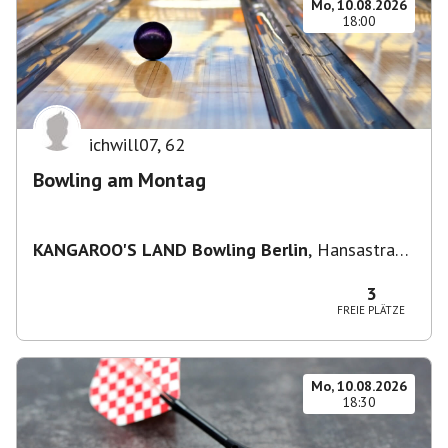
Mo, 10.08.2026
18:00
ichwill07
,
62
Bowling am Montag
KANGAROO'S LAND Bowling Berlin
,
Hansastraße
236, 13051 Berlin-Bezirk Lichtenberg,
Deutschland
3
FREIE PLÄTZE
Mo, 10.08.2026
18:30