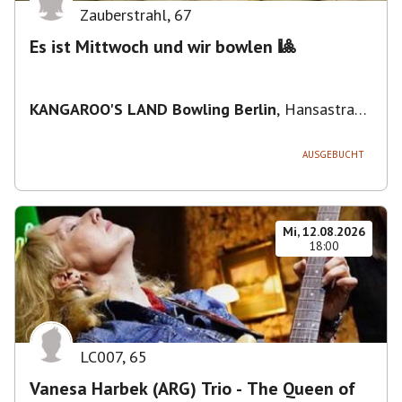
Zauberstrahl
,
67
Es ist Mittwoch und wir bowlen 🎱
KANGAROO'S LAND Bowling Berlin
,
Hansastraße
236, 13051 Berlin-Bezirk Lichtenberg,
Deutschland
AUSGEBUCHT
Mi, 12.08.2026
18:00
LC007
,
65
Vanesa Harbek (ARG) Trio - The Queen of