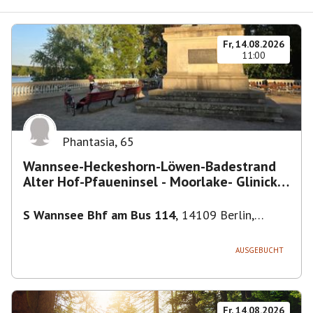
Fr, 14.08.2026
11:00
Phantasia
,
65
Wannsee-Heckeshorn-Löwen-Badestrand
Alter Hof-Pfaueninsel - Moorlake- Glinicker
Brücke-
S Wannsee Bhf am Bus 114
,
14109 Berlin,
Deutschland
AUSGEBUCHT
Fr, 14.08.2026