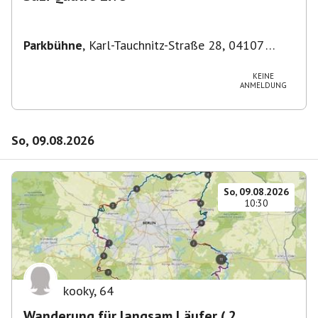
Parkbühne
,
Karl-Tauchnitz-Straße 28, 04107
Leipzig, Deutschland
KEINE
ANMELDUNG
So, 09.08.2026
So, 09.08.2026
10:30
kooky
,
64
Wanderung für langsam Läufer ( 2.