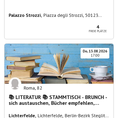
Palazzo Strozzi
,
Piazza degli Strozzi, 50123
Firenze FI, Italien
4
FREIE PLÄTZE
Do, 13.08.2026
17:00
Roma
,
82
📚 LITERATUR 📚 STAMMTISCH - BRUNCH -
sich austauschen, Bücher empfehlen,
Lesen/Vorlesen
Lichterfelde
,
Lichterfelde, Berlin-Bezirk Steglitz-