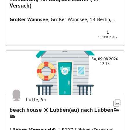
Versuch)
Großer Wannsee
,
Großer Wannsee, 14 Berlin,
Deutschland
1
FREIER PLATZ
So, 09.08.2026
12:15
Lütte
,
65
beach house ☀️ Lübben(au) nach Lübben👟
👟
Lübben (Spreewald)
,
15907 Lübben (Spreewald),