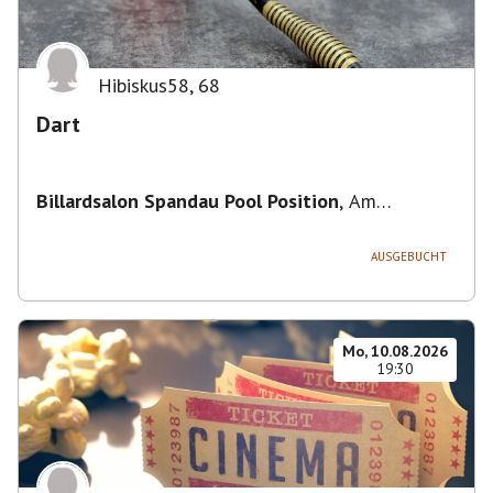
Hibiskus58
,
68
Dart
Billardsalon Spandau Pool Position
,
Am
Juliusturm 31, 13599 Berlin, Deutschland
AUSGEBUCHT
Mo, 10.08.2026
19:30