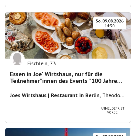
So, 09.08.2026
14:30
Fischlein
,
73
Essen in Joe' Wirtshaus, nur für die
Teilnehmer*innen des Events "100 Jahre
Funkturm"
Joes Wirtshaus | Restaurant in Berlin
,
Theodor-
Heuss-Platz 10, 14052 Berlin, U Theodor- Heuss
-Platz
ANMELDEFRIST
VORBEI