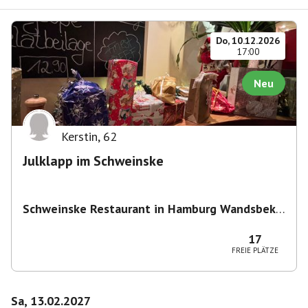
Do, 10.12.2026
17:00
Neu
Kerstin
,
62
Julklapp im Schweinske
Schweinske Restaurant in Hamburg Wandsbek -
Schnitzel, Burger & Frühstück
,
Wandsbeker
Marktstraße 149/151, 22041 Hamburg,
17
Deutschland
FREIE PLÄTZE
Sa, 13.02.2027