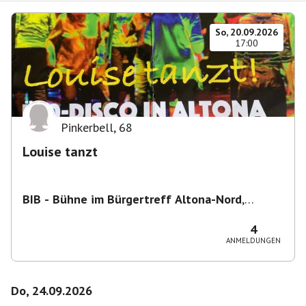
So, 20.09.2026
17:00
Pinkerbell
,
68
Louise tanzt
BIB - Bühne im Bürgertreff Altona-Nord
,
Gefionstraße 3, 22769 Hamburg, Deutschland
4
ANMELDUNGEN
Do, 24.09.2026