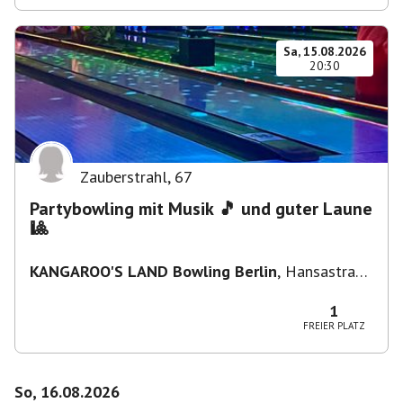
Sa, 15.08.2026
20:30
Zauberstrahl
,
67
Partybowling mit Musik 🎵 und guter Laune
🎱
KANGAROO'S LAND Bowling Berlin
,
Hansastraße
236, 13051 Berlin-Bezirk Lichtenberg,
Deutschland
1
FREIER PLATZ
So, 16.08.2026