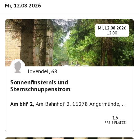
Mi, 12.08.2026
Mi, 12.08.2026
12:00
lovendel
,
68
Sonnenfinsternis und
Sternschnuppenstrom
Am bhf 2
,
Am Bahnhof 2, 16278 Angermünde,
Deutschland
15
FREIE PLÄTZE