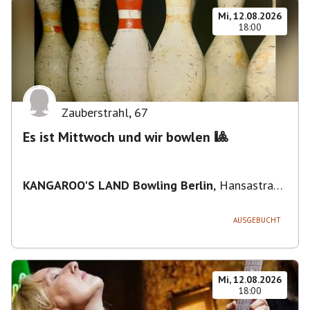
Mi, 12.08.2026
18:00
Zauberstrahl
,
67
Es ist Mittwoch und wir bowlen 🎱
KANGAROO'S LAND Bowling Berlin
,
Hansastraße
236, 13051 Berlin-Bezirk Lichtenberg,
Deutschland
AUSGEBUCHT
Mi, 12.08.2026
18:00