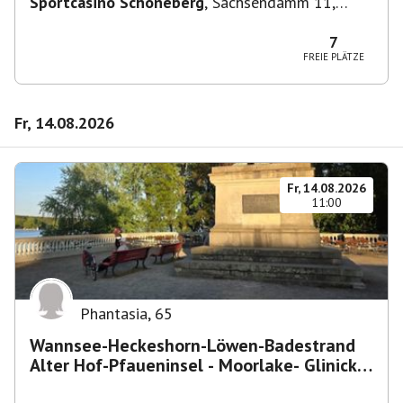
Sportcasino Schöneberg
,
Sachsendamm 11,
10829 Berlin, Deutschland
7
FREIE PLÄTZE
Fr, 14.08.2026
Fr, 14.08.2026
11:00
Phantasia
,
65
Wannsee-Heckeshorn-Löwen-Badestrand
Alter Hof-Pfaueninsel - Moorlake- Glinicker
Brücke-