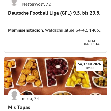
NetterWolf
,
72
Deutsche Football Liga (GFL) 9.5. bis 29.8.
Mommsenstadion
,
Waldschulallee 34-42, 14055
Berlin, Deutschland
KEINE
ANMELDUNG
Sa, 15.08.2026
18:00
mik-a
,
74
M´s Tapas