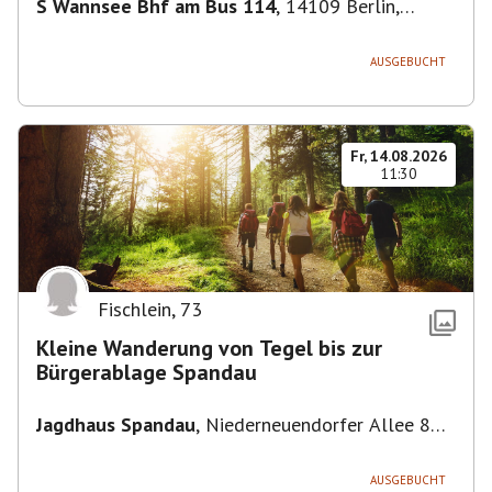
S Wannsee Bhf am Bus 114
,
14109 Berlin,
Deutschland
AUSGEBUCHT
Fr, 14.08.2026
11:30
Fischlein
,
73
Kleine Wanderung von Tegel bis zur
Bürgerablage Spandau
Jagdhaus Spandau
,
Niederneuendorfer Allee 80,
13587 Berlin
AUSGEBUCHT