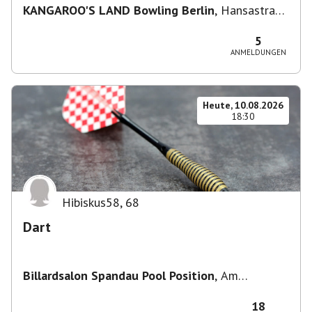
KANGAROO'S LAND Bowling Berlin
,
Hansastraße
236, 13051 Berlin-Bezirk Lichtenberg,
Deutschland
5
ANMELDUNGEN
Heute, 10.08.2026
18:30
Hibiskus58
,
68
Dart
Billardsalon Spandau Pool Position
,
Am
Juliusturm 31, 13599 Berlin, Deutschland
18