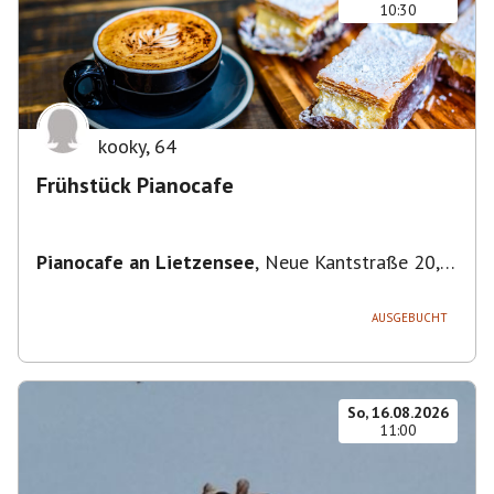
10:30
kooky
,
64
Frühstück Pianocafe
Pianocafe an Lietzensee
,
Neue Kantstraße 20,
14057 Berlin, Deutschland
AUSGEBUCHT
So, 16.08.2026
11:00