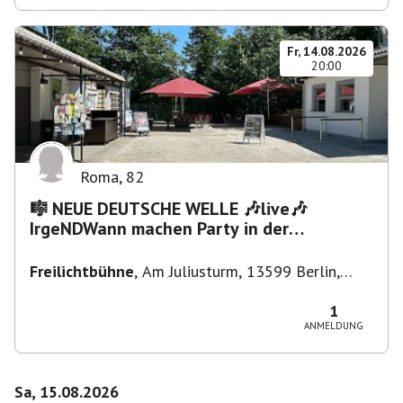
Fr, 14.08.2026
20:00
Roma
,
82
🎼 NEUE DEUTSCHE WELLE 🎶live🎶
IrgeNDWann machen Party in der
Freilichtbühne bis "...die Schule🔥"
Freilichtbühne
,
Am Juliusturm, 13599 Berlin,
Deutschland
1
ANMELDUNG
Sa, 15.08.2026