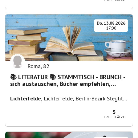
Do, 13.08.2026
17:00
Roma
,
82
📚 LITERATUR 📚 STAMMTISCH - BRUNCH -
sich austauschen, Bücher empfehlen,
Lesen/Vorlesen
Lichterfelde
,
Lichterfelde, Berlin-Bezirk Steglitz-
Zehlendorf, Deutschland
5
FREIE PLÄTZE