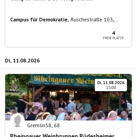
Campus für Demokratie
,
Ruschestraße 103,
10365 Berlin-Bezirk Lichtenberg, Deutschland
4
FREIE PLÄTZE
Di, 11.08.2026
Di, 11.08.2026
15:00
Gremlin58
,
68
Rheingauer Weinbrunnen Rüdesheimer