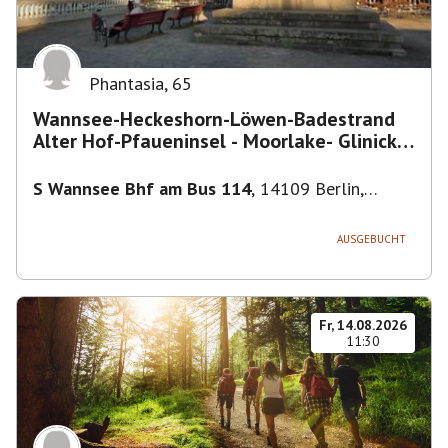
Phantasia
,
65
Wannsee-Heckeshorn-Löwen-Badestrand
Alter Hof-Pfaueninsel - Moorlake- Glinicker
Brücke-
S Wannsee Bhf am Bus 114
,
14109 Berlin,
Deutschland
AUSGEBUCHT
Fr, 14.08.2026
11:30