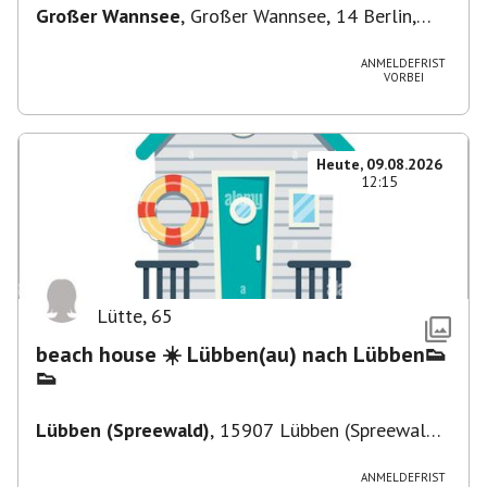
Großer Wannsee
,
Großer Wannsee, 14 Berlin,
Deutschland
ANMELDEFRIST
VORBEI
Heute, 09.08.2026
12:15
Lütte
,
65
beach house ☀️ Lübben(au) nach Lübben👟
👟
Lübben (Spreewald)
,
15907 Lübben (Spreewald),
Deutschland
ANMELDEFRIST