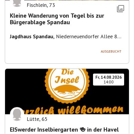
Fischlein
,
73
Kleine Wanderung von Tegel bis zur
Bürgerablage Spandau
Jagdhaus Spandau
,
Niederneuendorfer Allee 80,
13587 Berlin
AUSGEBUCHT
Fr, 14.08.2026
14:00
Lütte
,
65
EISwerder Inselbiergarten 🍻 in der Havel