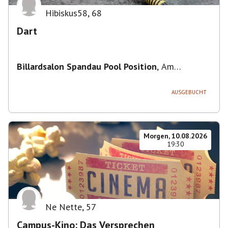
Hibiskus58
,
68
Dart
Billardsalon Spandau Pool Position
,
Am
Juliusturm 31, 13599 Berlin, Deutschland
AUSGEBUCHT
Morgen, 10.08.2026
19:30
Ne Nette
,
57
Campus-Kino: Das Versprechen