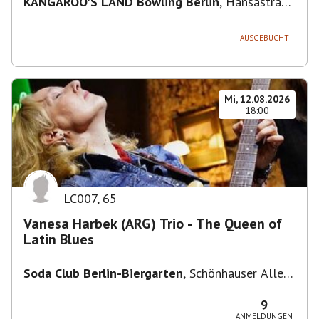
KANGAROO'S LAND Bowling Berlin
,
Hansastraße
236, 13051 Berlin-Bezirk Lichtenberg,
Deutschland
AUSGEBUCHT
Mi, 12.08.2026
18:00
LC007
,
65
Vanesa Harbek (ARG) Trio - The Queen of
Latin Blues
Soda Club Berlin-Biergarten
,
Schönhauser Allee
36, 10435 Berlin, Deutschland
9
ANMELDUNGEN