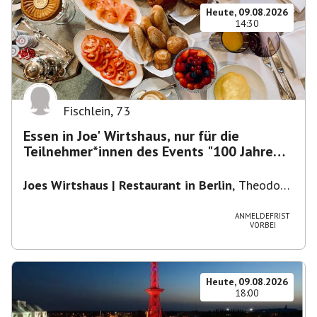
Heute, 09.08.2026
14:30
Fischlein
,
73
Essen in Joe' Wirtshaus, nur für die
Teilnehmer*innen des Events "100 Jahre
Funkturm"
Joes Wirtshaus | Restaurant in Berlin
,
Theodor-
Heuss-Platz 10, 14052 Berlin, U Theodor- Heuss
-Platz
ANMELDEFRIST
VORBEI
Heute, 09.08.2026
18:00