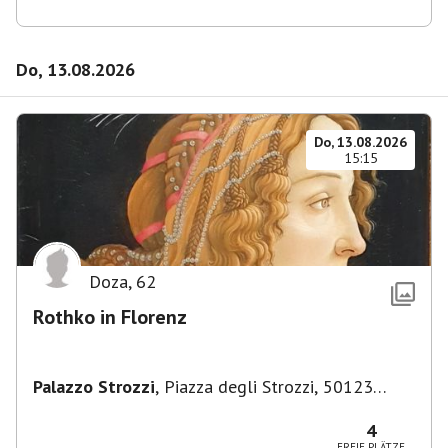
Do, 13.08.2026
Do, 13.08.2026
15:15
Doza
,
62
Rothko in Florenz
Palazzo Strozzi
,
Piazza degli Strozzi, 50123
Firenze FI, Italien
4
FREIE PLÄTZE