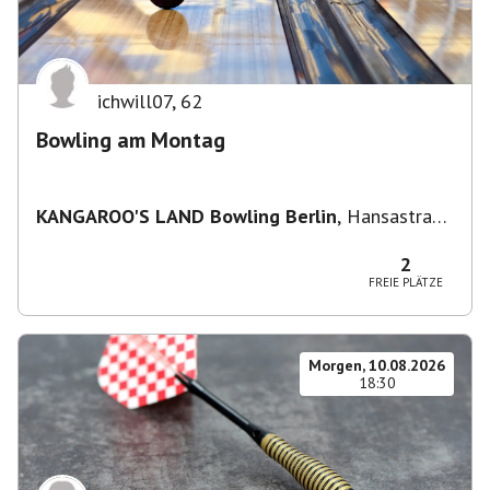
ichwill07
,
62
Bowling am Montag
KANGAROO'S LAND Bowling Berlin
,
Hansastraße
236, 13051 Berlin-Bezirk Lichtenberg,
Deutschland
2
FREIE PLÄTZE
Morgen, 10.08.2026
18:30