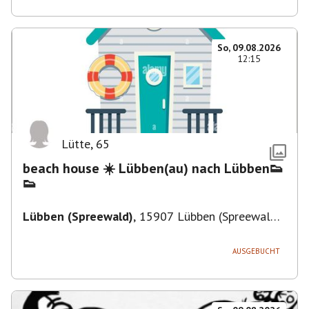
So, 09.08.2026
12:15
Lütte
,
65
beach house ☀️ Lübben(au) nach Lübben👟
👟
Lübben (Spreewald)
,
15907 Lübben (Spreewald),
Deutschland
AUSGEBUCHT