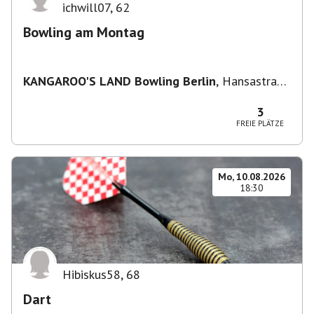
ichwill07
,
62
Bowling am Montag
KANGAROO'S LAND Bowling Berlin
,
Hansastraße
236, 13051 Berlin-Bezirk Lichtenberg,
Deutschland
3
FREIE PLÄTZE
Mo, 10.08.2026
18:30
Hibiskus58
,
68
Dart