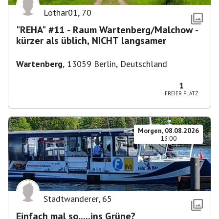
Lothar01
,
70
"REHA" #11 - Raum Wartenberg/Malchow -
kürzer als üblich, NICHT langsamer
Wartenberg
,
13059 Berlin, Deutschland
1
FREIER PLATZ
Morgen, 08.08.2026
13:00
Stadtwanderer
,
65
Einfach mal so.....ins Grüne?