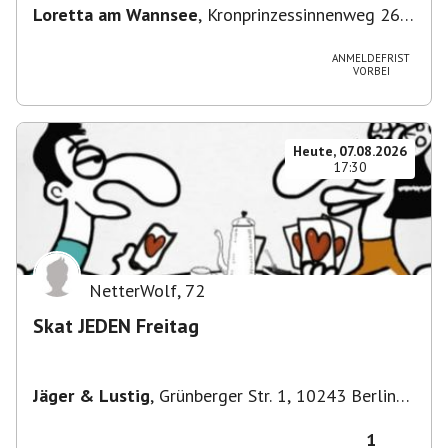
Loretta am Wannsee
,
Kronprinzessinnenweg 260,
14109 Berlin, Deutschland
ANMELDEFRIST
VORBEI
Heute, 07.08.2026
17:30
NetterWolf
,
72
Skat JEDEN Freitag
Jäger & Lustig
,
Grünberger Str. 1, 10243 Berlin-
Bezirk Friedrichshain-Kreuzberg, Deutschland
1