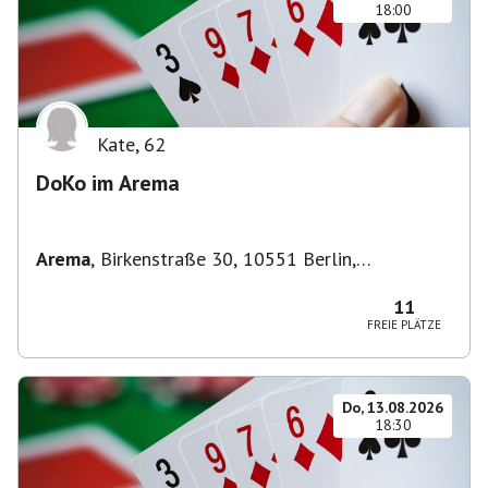
18:00
Kate
,
62
DoKo im Arema
Arema
,
Birkenstraße 30, 10551 Berlin,
Deutschland
11
FREIE PLÄTZE
Do, 13.08.2026
18:30