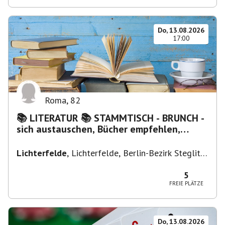
Do, 13.08.2026
17:00
Roma
,
82
📚 LITERATUR 📚 STAMMTISCH - BRUNCH -
sich austauschen, Bücher empfehlen,
Lesen/Vorlesen
Lichterfelde
,
Lichterfelde, Berlin-Bezirk Steglitz-
Zehlendorf, Deutschland
5
FREIE PLÄTZE
Do, 13.08.2026