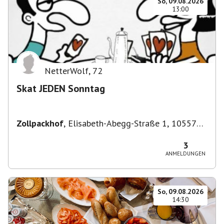
So, 09.08.2026
13:00
NetterWolf
,
72
Skat JEDEN Sonntag
Zollpackhof
,
Elisabeth-Abegg-Straße 1, 10557
Berlin, Deutschland
3
ANMELDUNGEN
So, 09.08.2026
14:30