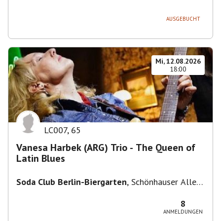
236, 13051 Berlin-Bezirk Lichtenberg,
Deutschland
AUSGEBUCHT
Mi, 12.08.2026
18:00
LC007
,
65
Vanesa Harbek (ARG) Trio - The Queen of
Latin Blues
Soda Club Berlin-Biergarten
,
Schönhauser Allee
36, 10435 Berlin, Deutschland
8
ANMELDUNGEN