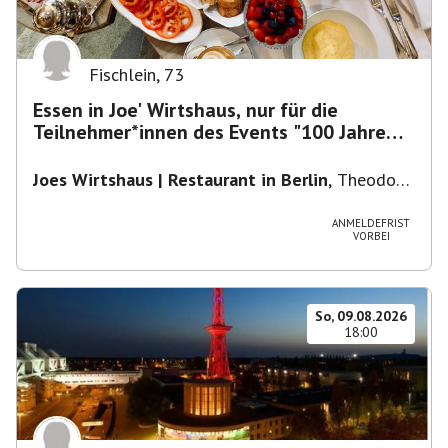
Fischlein
,
73
Essen in Joe' Wirtshaus, nur für die
Teilnehmer*innen des Events "100 Jahre
Funkturm"
Joes Wirtshaus | Restaurant in Berlin
,
Theodor-
Heuss-Platz 10, 14052 Berlin, U Theodor- Heuss
-Platz
ANMELDEFRIST
VORBEI
So, 09.08.2026
18:00