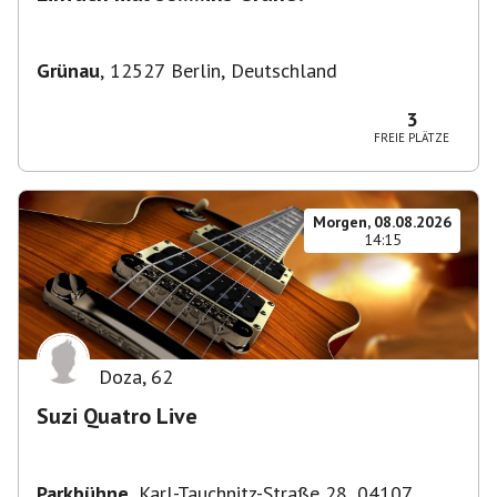
Grünau
,
12527 Berlin, Deutschland
3
FREIE PLÄTZE
Morgen, 08.08.2026
14:15
Doza
,
62
Suzi Quatro Live
Parkbühne
,
Karl-Tauchnitz-Straße 28, 04107