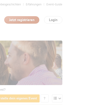
ebesgeschichten
Erfahrungen
Event-Guide
Jetzt registrieren
Login
mmt?
rstelle dein eigenes Event
?