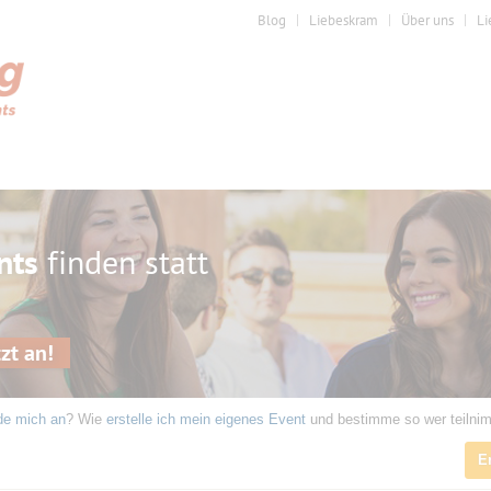
Blog
Liebeskram
Über uns
Li
nts
finden statt
zt an!
de mich an
? Wie
erstelle ich mein eigenes Event
und bestimme so wer teilni
E