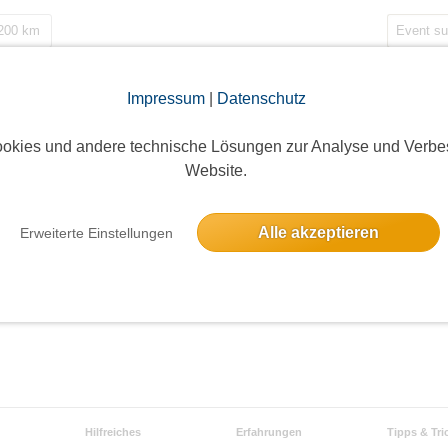
 200 km
Impressum
|
Datenschutz
okies und andere technische Lösungen zur Analyse und Verbe
Website.
KREUZBERG-DENKMAL VON INNEN!
21 Anmel
atzbachstraße, 10965 Berlin, Deutschland
9 freie Pl
Alle akzeptieren
Erweiterte Einstellungen
Hilfreiches
Erfahrungen
Tipps & Tri