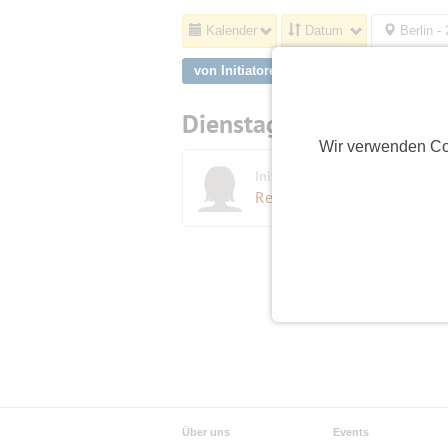
Kalender
Datum
Berlin -
von Initiatoren aus Berlin, Mariendorf
Dienstag,
25.08.2026
Wir verwenden Co
Initiatorin
K
Reniehelen
(70)
Über uns
Events