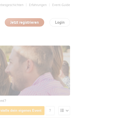
ebesgeschichten
Erfahrungen
Event-Guide
Jetzt registrieren
Login
mmt?
rstelle dein eigenes Event
?