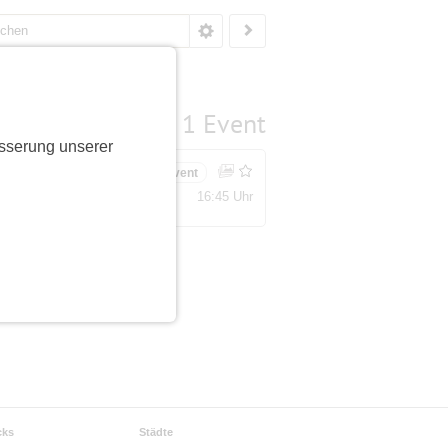
1 Event
sserung unserer
dungen
Bestätigungsevent
16:45 Uhr
ätze
cks
Städte