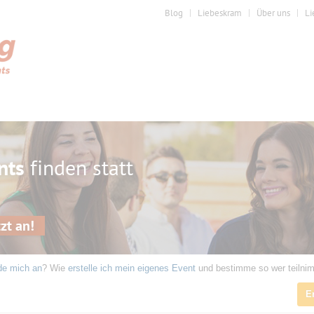
Blog
Liebeskram
Über uns
Li
nts
finden statt
zt an!
de mich an
? Wie
erstelle ich mein eigenes Event
und bestimme so wer teilni
E