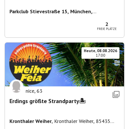
Parkclub Stievestraße 15, München,
Deutschland
,
München
2
FREIE PLÄTZE
Heute, 08.08.2026
17:00
nice
,
63
Erdings größte Strandparty🏝️
Kronthaler Weiher
,
Kronthaler Weiher, 85435
Erding