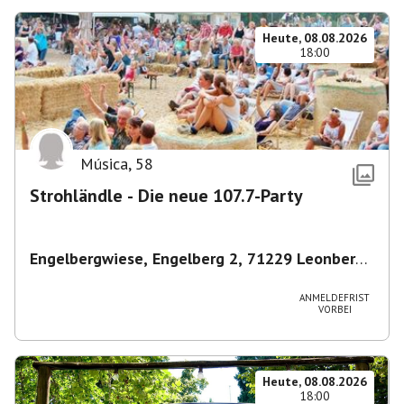
Heute, 08.08.2026
18:00
Música
,
58
Strohländle - Die neue 107.7-Party
Engelbergwiese, Engelberg 2, 71229 Leonberg,
Deutschland
,
Leonberg
ANMELDEFRIST
VORBEI
Heute, 08.08.2026
18:00