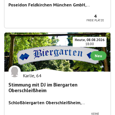
Poseidon Feldkirchen München GmbH
,
Bahnhofstraße 19, 85622 Feldkirchen,
Deutschland
4
FREIE PLÄTZE
Heute, 08.08.2026
18:00
Neu
Karlie
,
64
Stimmung mit DJ im Biergarten
Oberschleißheim
Schloßbiergarten Oberschleißheim
,
Maximilianshof 2, 85764 Oberschleißheim,
Deutschland
KEINE