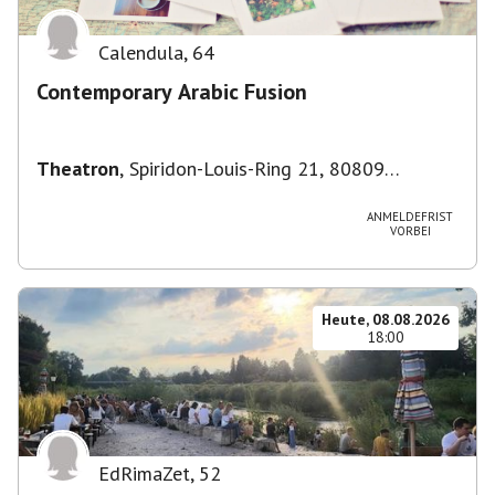
Calendula
,
64
Contemporary Arabic Fusion
Theatron
,
Spiridon-Louis-Ring 21, 80809
München-Milbertshofen-Am Hart, Deutschland
ANMELDEFRIST
VORBEI
Heute, 08.08.2026
18:00
EdRimaZet
,
52