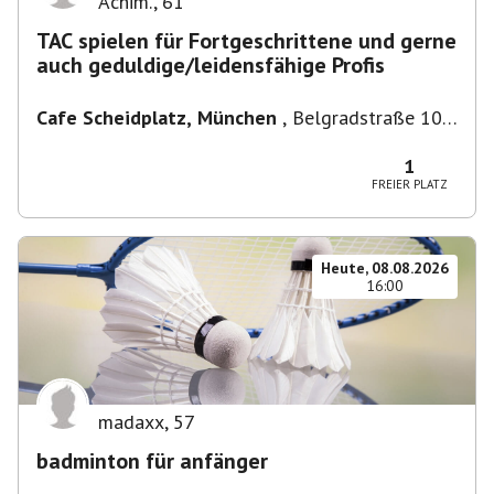
Achim.
,
61
TAC spielen für Fortgeschrittene und gerne
auch geduldige/leidensfähige Profis
Cafe Scheidplatz, München
,
Belgradstraße 104,
80804 München, Deutschland bei U-
Bahnhaltestelle Scheidplatz U2//U3
1
FREIER PLATZ
Heute, 08.08.2026
16:00
madaxx
,
57
badminton für anfänger