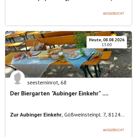
80638 München, Deutschland
,
München
AUSGEBUCHT
Heute, 08.08.2026
13:00
seesterninrot
,
68
Der Biergarten "Aubinger Einkehr" ....
Zur Aubinger Einkehr
,
Gößweinsteinpl. 7, 81249
München, Deutschland
AUSGEBUCHT