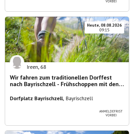
VORBEI
Heute, 08.08.2026
09:15
Ireen
,
68
Wir fahren zum traditionellen Dorffest
nach Bayrischzell - Frühschoppen mit den
Dixielandlern.....
Dorfplatz Bayrischzell
,
Bayrischzell
ANMELDEFRIST
VORBEI