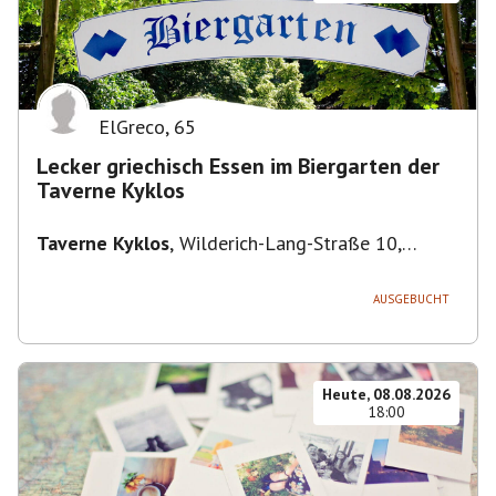
ElGreco
,
65
Lecker griechisch Essen im Biergarten der
Taverne Kyklos
Taverne Kyklos
,
Wilderich-Lang-Straße 10,
80634 München-Neuhausen-Nymphenburg,
Deutschland
AUSGEBUCHT
Heute, 08.08.2026
18:00