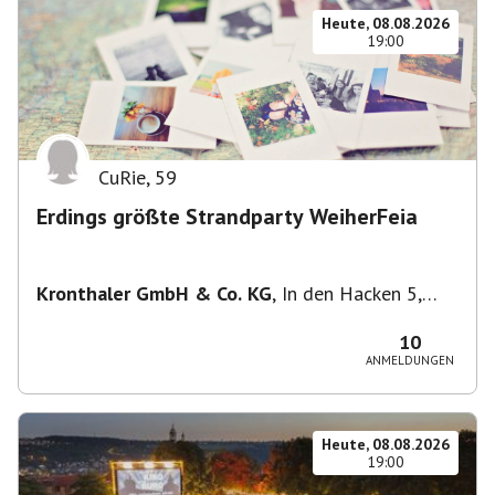
Heute, 08.08.2026
19:00
CuRie
,
59
Erdings größte Strandparty WeiherFeia
Kronthaler GmbH & Co. KG
,
In den Hacken 5,
85435 Erding, Deutschland
10
ANMELDUNGEN
Heute, 08.08.2026
19:00