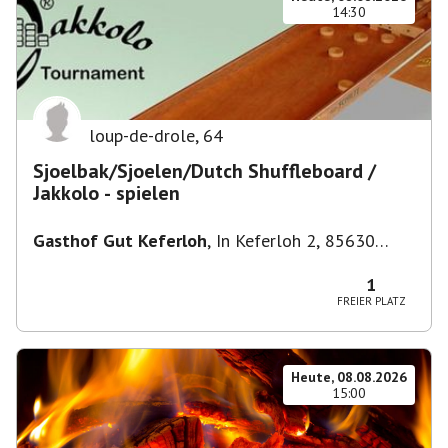
14:30
loup-de-drole
,
64
Sjoelbak/Sjoelen/Dutch Shuffleboard /
Jakkolo - spielen
Gasthof Gut Keferloh
,
In Keferloh 2, 85630
Grasbrunn, Deutschland
1
FREIER PLATZ
Heute, 08.08.2026
15:00