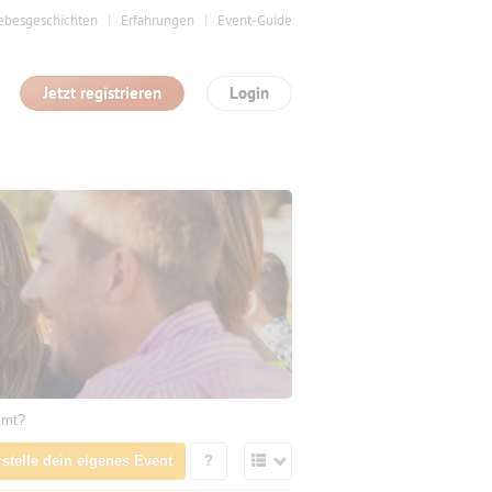
ebesgeschichten
Erfahrungen
Event-Guide
Jetzt registrieren
Login
mmt?
rstelle dein eigenes Event
?