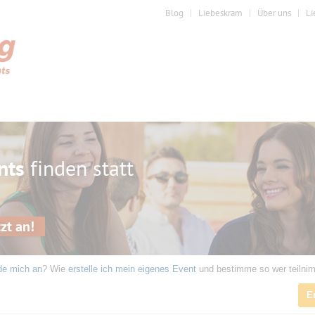
Blog
Liebeskram
Über uns
Li
nts
finden statt
zt an!
de mich an
? Wie
erstelle ich mein eigenes Event
und bestimme so wer teilni
E