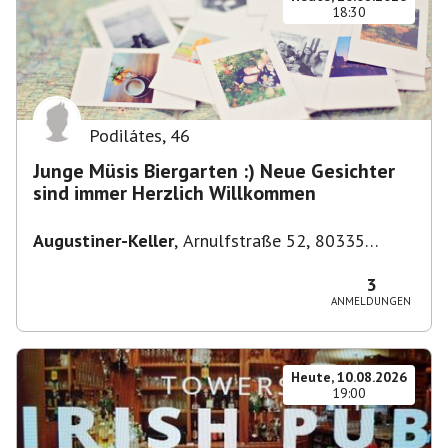
18:30
Podilátes
,
46
Junge Müsis Biergarten :) Neue Gesichter
sind immer Herzlich Willkommen
Augustiner-Keller
,
Arnulfstraße 52, 80335
München, Deutschland
3
ANMELDUNGEN
Heute, 10.08.2026
19:00