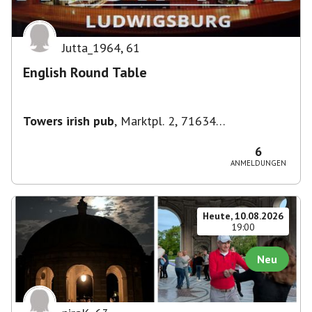
Jutta_1964
,
61
English Round Table
Towers irish pub
,
Marktpl. 2, 71634
Ludwigsburg, Deutschland
6
ANMELDUNGEN
Heute, 10.08.2026
19:00
Neu