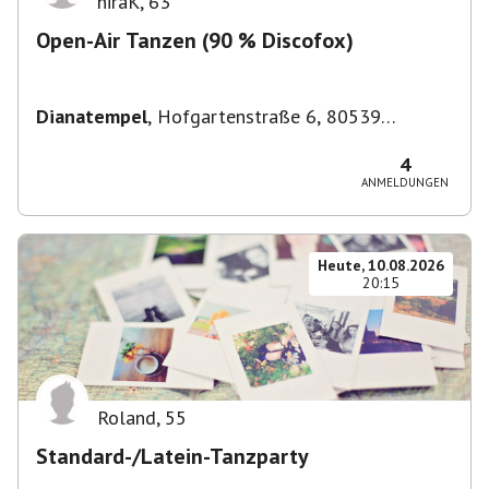
niraK
,
63
Open-Air Tanzen (90 % Discofox)
Dianatempel
,
Hofgartenstraße 6, 80539
München, Deutschland
4
ANMELDUNGEN
Heute, 10.08.2026
20:15
Roland
,
55
Standard-/Latein-Tanzparty