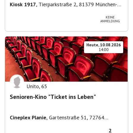
Kiosk 1917
,
Tierparkstraße 2, 81379 München-
Thalkirchen-Obersendling-Forstenried-
Fürstenried-Solln, Deutschland
KEINE
ANMELDUNG
Heute, 10.08.2026
14:00
Unito
,
65
Senioren-Kino "Ticket ins Leben"
Cineplex Planie
,
Gartenstraße 51, 72764
Reutlingen, Deutschland
2