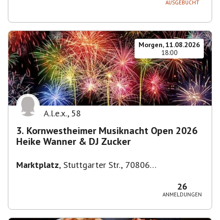
AUSGEBUCHT
Morgen, 11.08.2026
18:00
A.l.e.x.
,
58
3. Kornwestheimer Musiknacht Open 2026
Heike Wanner & DJ Zucker
Marktplatz
,
Stuttgarter Str., 70806
Kornwestheim, Deutschland
26
ANMELDUNGEN