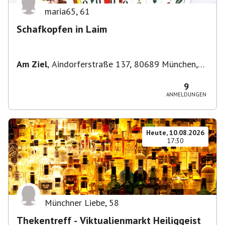
maria65
,
61
Schafkopfen in Laim
Am Ziel
,
Aindorferstraße 137, 80689 München,
Deutschland
9
ANMELDUNGEN
Heute, 10.08.2026
17:30
Münchner Liebe
,
58
Thekentreff - Viktualienmarkt Heiliggeist