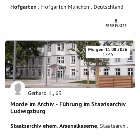
Hofgarten
,
Hofgarten München , Deutschland
8
FREIE PLÄTZE
Morgen, 11.08.2026
17:45
Gerhard K.
,
69
Morde im Archiv - Führung im Staatsarchiv
Ludwigsburg
Staatsarchiv ehem. Arsenalkaserne
,
Staatsarchiv
ehem. Arsenalkaserne, Arsenalpl. 3, 71638
Ludwigsburg, Deutschland