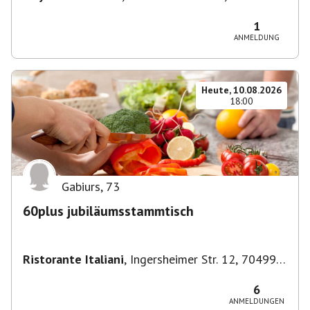
München-Ludwigsvorstadt-Isarvorstadt,
Deutschland
1
ANMELDUNG
Heute, 10.08.2026
18:00
Gabiurs
,
73
60plus jubiläumsstammtisch
Ristorante Italiani
,
Ingersheimer Str. 12, 70499
Stuttgart, Deutschland
6
ANMELDUNGEN