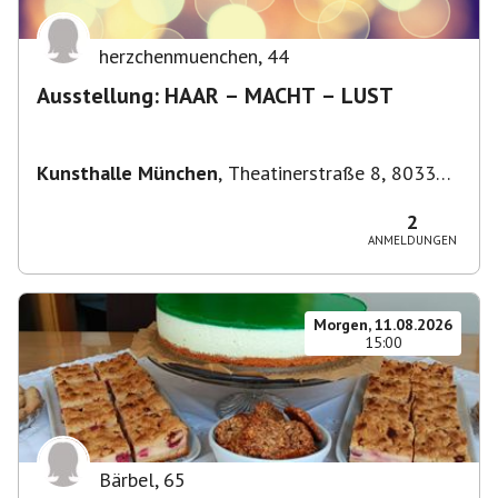
herzchenmuenchen
,
44
Ausstellung: HAAR – MACHT – LUST
Kunsthalle München
,
Theatinerstraße 8, 80333
München-Altstadt-Lehel, Deutschland
2
ANMELDUNGEN
Morgen, 11.08.2026
15:00
Bärbel
,
65