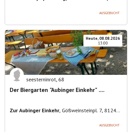
80638 München, Deutschland
,
München
AUSGEBUCHT
Heute, 08.08.2026
13:00
seesterninrot
,
68
Der Biergarten "Aubinger Einkehr" ....
Zur Aubinger Einkehr
,
Gößweinsteinpl. 7, 81249
München, Deutschland
AUSGEBUCHT