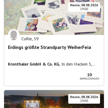
Heute, 08.08.2026
19:00
CuRie
,
59
Erdings größte Strandparty WeiherFeia
Kronthaler GmbH & Co. KG
,
In den Hacken 5,
85435 Erding, Deutschland
10
ANMELDUNGEN
Heute, 08.08.2026
19:00