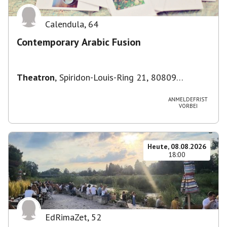
Calendula
,
64
Contemporary Arabic Fusion
Theatron
,
Spiridon-Louis-Ring 21, 80809
München-Milbertshofen-Am Hart, Deutschland
ANMELDEFRIST
VORBEI
Heute, 08.08.2026
18:00
EdRimaZet
,
52