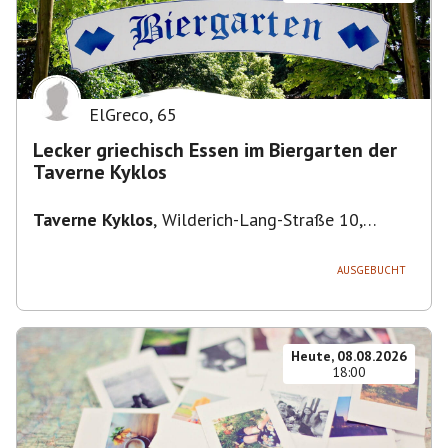
ElGreco
,
65
Lecker griechisch Essen im Biergarten der
Taverne Kyklos
Taverne Kyklos
,
Wilderich-Lang-Straße 10,
80634 München-Neuhausen-Nymphenburg,
Deutschland
AUSGEBUCHT
Heute, 08.08.2026
18:00