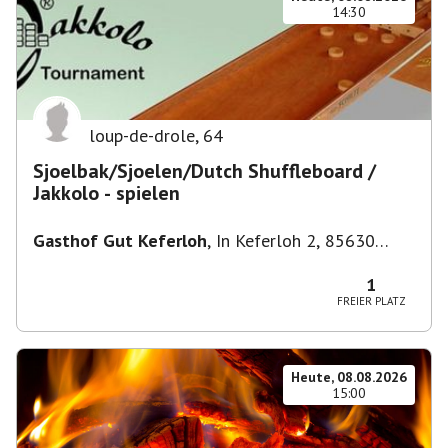
14:30
loup-de-drole
,
64
Sjoelbak/Sjoelen/Dutch Shuffleboard /
Jakkolo - spielen
Gasthof Gut Keferloh
,
In Keferloh 2, 85630
Grasbrunn, Deutschland
1
FREIER PLATZ
Heute, 08.08.2026
15:00