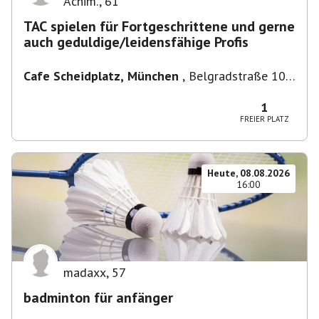
Achim.
,
61
TAC spielen für Fortgeschrittene und gerne
auch geduldige/leidensfähige Profis
Cafe Scheidplatz, München
,
Belgradstraße 104,
80804 München, Deutschland bei U-
Bahnhaltestelle Scheidplatz U2//U3
1
FREIER PLATZ
Heute, 08.08.2026
16:00
madaxx
,
57
badminton für anfänger