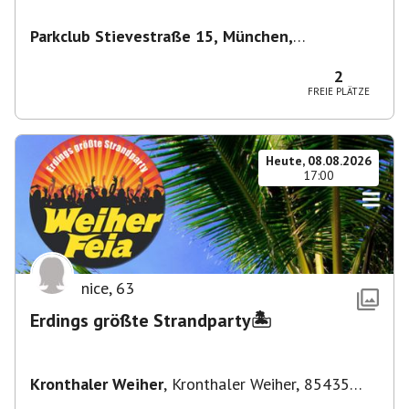
Parkclub Stievestraße 15, München,
Deutschland
,
München
2
FREIE PLÄTZE
Heute, 08.08.2026
17:00
nice
,
63
Erdings größte Strandparty🏝️
Kronthaler Weiher
,
Kronthaler Weiher, 85435
Erding