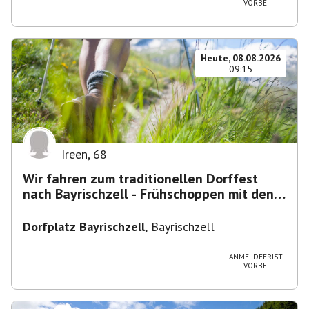
VORBEI
Heute, 08.08.2026
09:15
Ireen
,
68
Wir fahren zum traditionellen Dorffest
nach Bayrischzell - Frühschoppen mit den
Dixielandlern.....
Dorfplatz Bayrischzell
,
Bayrischzell
ANMELDEFRIST
VORBEI