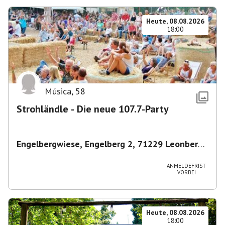
Heute, 08.08.2026
18:00
Música
,
58
Strohländle - Die neue 107.7-Party
Engelbergwiese, Engelberg 2, 71229 Leonberg,
Deutschland
,
Leonberg
ANMELDEFRIST
VORBEI
Heute, 08.08.2026
18:00