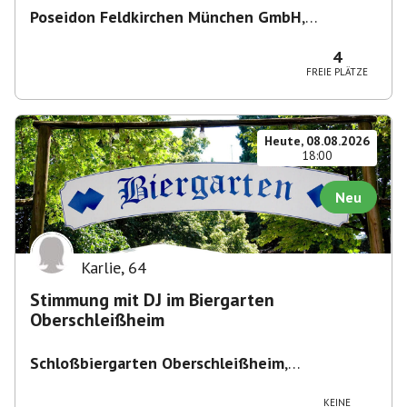
Poseidon Feldkirchen München GmbH
,
Bahnhofstraße 19, 85622 Feldkirchen,
Deutschland
4
FREIE PLÄTZE
Heute, 08.08.2026
18:00
Neu
Karlie
,
64
Stimmung mit DJ im Biergarten
Oberschleißheim
Schloßbiergarten Oberschleißheim
,
Maximilianshof 2, 85764 Oberschleißheim,
Deutschland
KEINE