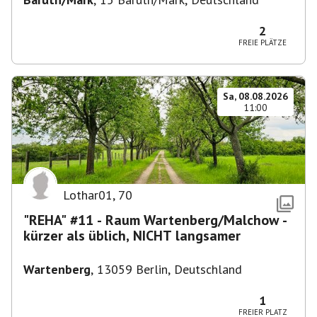
2
FREIE PLÄTZE
Sa, 08.08.2026
11:00
Lothar01
,
70
"REHA" #11 - Raum Wartenberg/Malchow -
kürzer als üblich, NICHT langsamer
Wartenberg
,
13059 Berlin, Deutschland
1
FREIER PLATZ