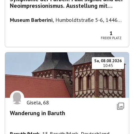
Neoimpressionismus. Ausstellung mit
Führung.
Museum Barberini
,
Humboldtstraße 5-6, 14467
Potsdam, Deutschland
1
FREIER PLATZ
Sa, 08.08.2026
10:45
Gisela
,
68
Wanderung in Baruth
Baruth/Mark
,
15 Baruth/Mark, Deutschland