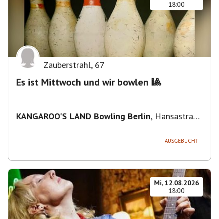
18:00
Zauberstrahl
,
67
Es ist Mittwoch und wir bowlen 🎱
KANGAROO'S LAND Bowling Berlin
,
Hansastraße
236, 13051 Berlin-Bezirk Lichtenberg,
Deutschland
AUSGEBUCHT
Mi, 12.08.2026
18:00