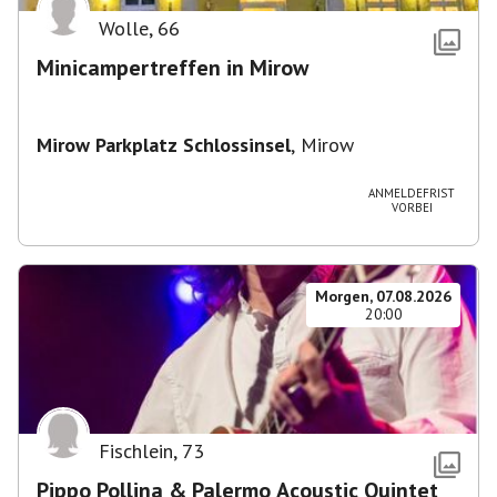
Wolle
,
66
Minicampertreffen in Mirow
Mirow Parkplatz Schlossinsel
,
Mirow
ANMELDEFRIST
VORBEI
Morgen, 07.08.2026
20:00
Fischlein
,
73
Pippo Pollina & Palermo Acoustic Quintet