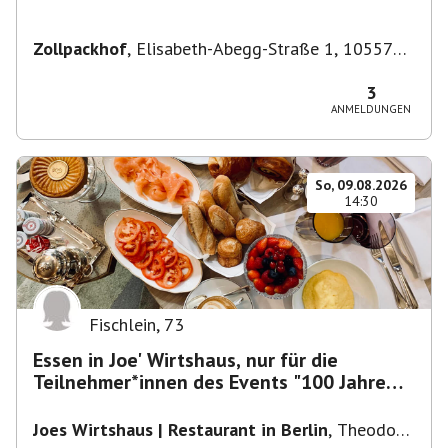
Zollpackhof
,
Elisabeth-Abegg-Straße 1, 10557
Berlin, Deutschland
3
ANMELDUNGEN
So, 09.08.2026
14:30
Fischlein
,
73
Essen in Joe' Wirtshaus, nur für die
Teilnehmer*innen des Events "100 Jahre
Funkturm"
Joes Wirtshaus | Restaurant in Berlin
,
Theodor-