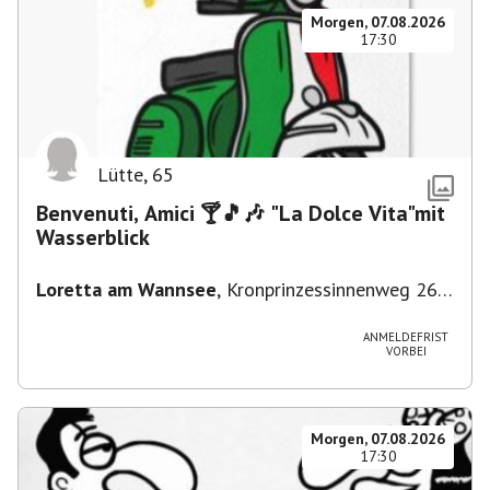
Morgen, 07.08.2026
17:30
Lütte
,
65
Benvenuti, Amici 🍸🎵🎶 "La Dolce Vita"mit
Wasserblick
Loretta am Wannsee
,
Kronprinzessinnenweg 260,
14109 Berlin, Deutschland
ANMELDEFRIST
VORBEI
Morgen, 07.08.2026
17:30