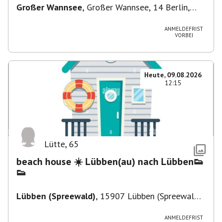
Großer Wannsee
,
Großer Wannsee, 14 Berlin,
Deutschland
ANMELDEFRIST
VORBEI
Heute, 09.08.2026
12:15
Lütte
,
65
beach house ☀️ Lübben(au) nach Lübben👟
👟
Lübben (Spreewald)
,
15907 Lübben (Spreewald),
Deutschland
ANMELDEFRIST