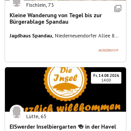
Fischlein
,
73
Kleine Wanderung von Tegel bis zur
Bürgerablage Spandau
Jagdhaus Spandau
,
Niederneuendorfer Allee 80,
13587 Berlin
AUSGEBUCHT
Fr, 14.08.2026
14:00
Lütte
,
65
EISwerder Inselbiergarten 🍻 in der Havel