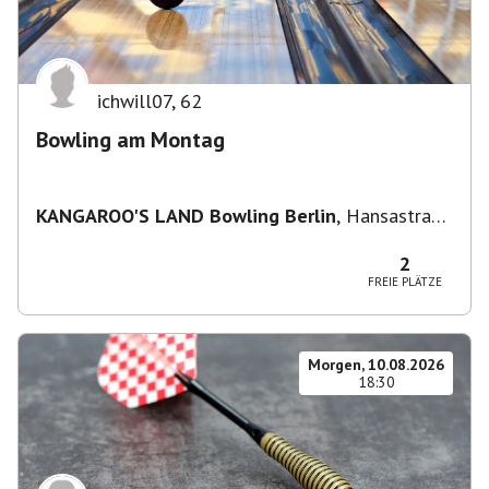
ichwill07
,
62
Bowling am Montag
KANGAROO'S LAND Bowling Berlin
,
Hansastraße
236, 13051 Berlin-Bezirk Lichtenberg,
Deutschland
2
FREIE PLÄTZE
Morgen, 10.08.2026
18:30