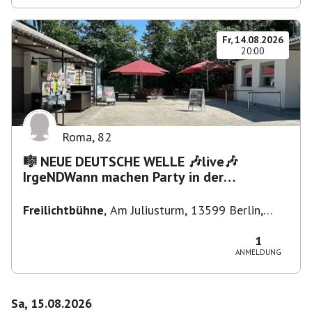
Fr, 14.08.2026
20:00
Roma
,
82
🎼 NEUE DEUTSCHE WELLE 🎶live🎶
IrgeNDWann machen Party in der
Freilichtbühne bis "...die Schule🔥"
Freilichtbühne
,
Am Juliusturm, 13599 Berlin,
Deutschland
1
ANMELDUNG
Sa, 15.08.2026