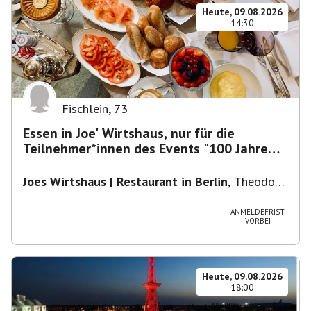
Heute, 09.08.2026
14:30
Fischlein
,
73
Essen in Joe' Wirtshaus, nur für die
Teilnehmer*innen des Events "100 Jahre
Funkturm"
Joes Wirtshaus | Restaurant in Berlin
,
Theodor-
Heuss-Platz 10, 14052 Berlin, U Theodor- Heuss
-Platz
ANMELDEFRIST
VORBEI
Heute, 09.08.2026
18:00