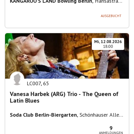
KANGAROO'S LAND Bowling Berlin
,
Hansastraße
236, 13051 Berlin-Bezirk Lichtenberg,
Deutschland
AUSGEBUCHT
Mi, 12.08.2026
18:00
LC007
,
65
Vanesa Harbek (ARG) Trio - The Queen of
Latin Blues
Soda Club Berlin-Biergarten
,
Schönhauser Allee
36, 10435 Berlin, Deutschland
9
ANMELDUNGEN