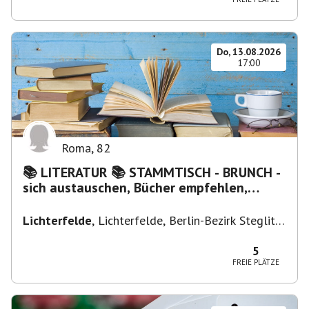
Do, 13.08.2026
17:00
Roma
,
82
📚 LITERATUR 📚 STAMMTISCH - BRUNCH -
sich austauschen, Bücher empfehlen,
Lesen/Vorlesen
Lichterfelde
,
Lichterfelde, Berlin-Bezirk Steglitz-
Zehlendorf, Deutschland
5
FREIE PLÄTZE