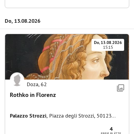
Do, 13.08.2026
Do, 13.08.2026
15:15
Doza
,
62
Rothko in Florenz
Palazzo Strozzi
,
Piazza degli Strozzi, 50123
Firenze FI, Italien
4
FREIE PLÄTZE