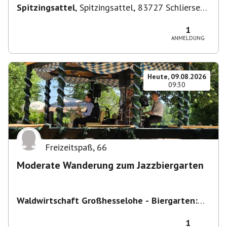
Spitzingsattel
,
Spitzingsattel, 83727 Schliersee,
Deutschland
1
ANMELDUNG
Heute, 09.08.2026
09:30
Freizeitspaß
,
66
Moderate Wanderung zum Jazzbiergarten
Waldwirtschaft Großhesselohe - Biergarten:
täglich bei schönem Wetter ab 10:00 Uhr -
Restaurant : Mo & Di Ruhetag
,
Georg-Kalb-
1