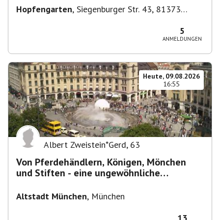
Hopfengarten
,
Siegenburger Str. 43, 81373
München-Sendling-Westpark, Deutschland
5
ANMELDUNGEN
Heute, 09.08.2026
16:55
Albert Zweistein*Gerd
,
63
Von Pferdehändlern, Königen, Mönchen
und Stiften - eine ungewöhnliche
Stadtführung
Altstadt München
,
München
13