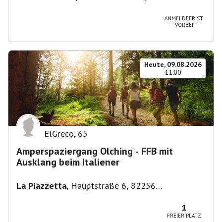
Stuttgart-Bad Cannstatt, Deutschland
ANMELDEFRIST
VORBEI
Heute, 09.08.2026
11:00
ElGreco
,
65
Amperspaziergang Olching - FFB mit
Ausklang beim Italiener
La Piazzetta
,
Hauptstraße 6, 82256
Fürstenfeldbruck, Deutschland
1
FREIER PLATZ