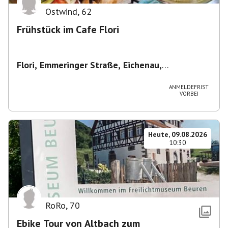
Ostwind
,
62
Frühstück im Cafe Flori
Flori, Emmeringer Straße, Eichenau,
Deutschland
,
Café Flori in Eichenau
ANMELDEFRIST
VORBEI
Heute, 09.08.2026
10:30
RoRo
,
70
Ebike Tour von Altbach zum