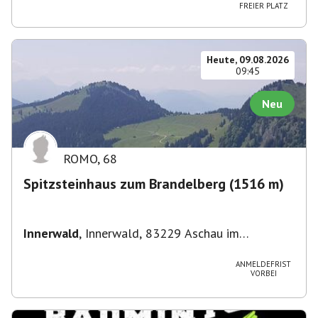
Straße 3, 82049 Pullach im Isartal-
FREIER PLATZ
Großhesselohe, Deutschland
Heute, 09.08.2026
09:45
Neu
ROMO
,
68
Spitzsteinhaus zum Brandelberg (1516 m)
Innerwald
,
Innerwald, 83229 Aschau im
Chiemgau, Deutschland
ANMELDEFRIST
VORBEI