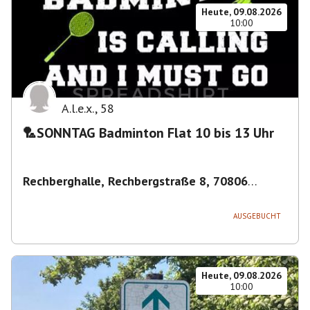
Heute, 09.08.2026
10:00
A.l.e.x.
,
58
🏸SONNTAG Badminton Flat 10 bis 13 Uhr
Rechberghalle, Rechbergstraße 8, 70806
Kornwestheim, Deutschland
,
Kornwestheim
AUSGEBUCHT
Heute, 09.08.2026
10:00