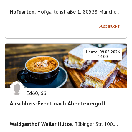
Hofgarten
,
Hofgartenstraße 1, 80538 München,
Deutschland
AUSGEBUCHT
Heute, 09.08.2026
14:00
Ed60
,
66
Anschluss-Event nach Abenteuergolf
Waldgasthof Weiler Hütte
,
Tübinger Str. 100,
71093 Weil im Schönbuch, Deutschland