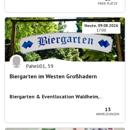
FREIE PLÄTZE
Heute, 09.08.2026
17:00
Paheli01
,
59
Biergarten im Westen Großhadern
Biergarten & Eventlocation Waldheim
,
Waldheim 1, 81377 München, Deutschland
13
ANMELDUNGEN