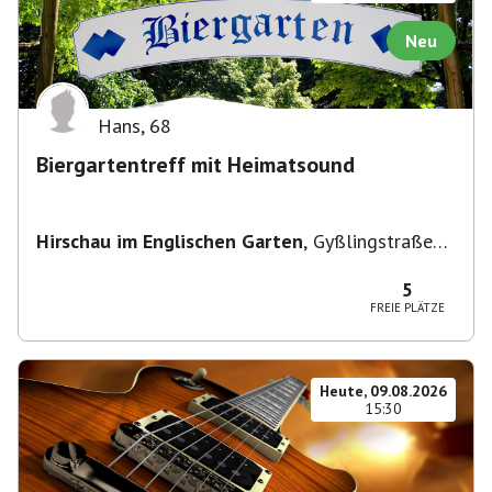
Neu
Hans
,
68
Biergartentreff mit Heimatsound
Hirschau im Englischen Garten
,
Gyßlingstraße
15, 80805 München-Schwabing-Freimann,
Deutschland
5
FREIE PLÄTZE
Heute, 09.08.2026
15:30