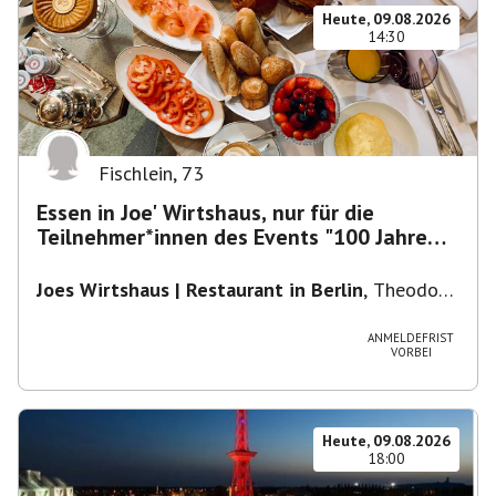
Heute, 09.08.2026
14:30
Fischlein
,
73
Essen in Joe' Wirtshaus, nur für die
Teilnehmer*innen des Events "100 Jahre
Funkturm"
Joes Wirtshaus | Restaurant in Berlin
,
Theodor-
Heuss-Platz 10, 14052 Berlin, U Theodor- Heuss
-Platz
ANMELDEFRIST
VORBEI
Heute, 09.08.2026
18:00