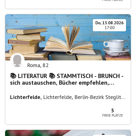
Do, 13.08.2026
17:00
Roma
,
82
📚 LITERATUR 📚 STAMMTISCH - BRUNCH -
sich austauschen, Bücher empfehlen,
Lesen/Vorlesen
Lichterfelde
,
Lichterfelde, Berlin-Bezirk Steglitz-
Zehlendorf, Deutschland
5
FREIE PLÄTZE