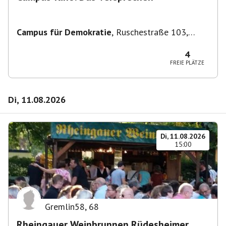
Campus für Demokratie
,
Ruschestraße 103,
10365 Berlin-Bezirk Lichtenberg, Deutschland
4
FREIE PLÄTZE
Di, 11.08.2026
Di, 11.08.2026
15:00
Gremlin58
,
68
Rheingauer Weinbrunnen Rüdesheimer