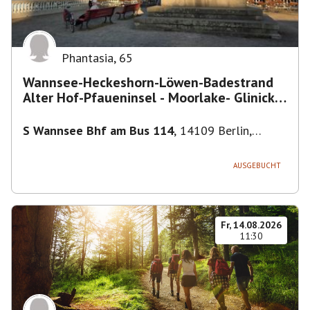
Phantasia
,
65
Wannsee-Heckeshorn-Löwen-Badestrand
Alter Hof-Pfaueninsel - Moorlake- Glinicker
Brücke-
S Wannsee Bhf am Bus 114
,
14109 Berlin,
Deutschland
AUSGEBUCHT
Fr, 14.08.2026
11:30