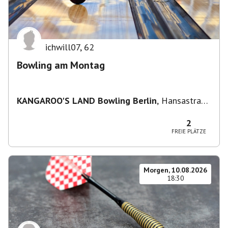
ichwill07
,
62
Bowling am Montag
KANGAROO'S LAND Bowling Berlin
,
Hansastraße
236, 13051 Berlin-Bezirk Lichtenberg,
Deutschland
2
FREIE PLÄTZE
Morgen, 10.08.2026
18:30