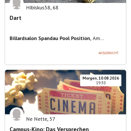
Hibiskus58
,
68
Dart
Billardsalon Spandau Pool Position
,
Am
Juliusturm 31, 13599 Berlin, Deutschland
AUSGEBUCHT
Morgen, 10.08.2026
19:30
Ne Nette
,
57
Campus-Kino: Das Versprechen