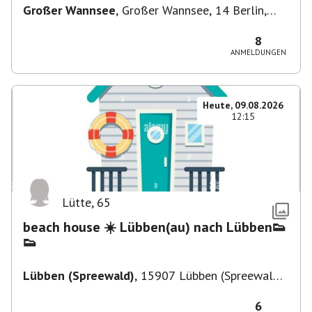
Großer Wannsee
,
Großer Wannsee, 14 Berlin,
Deutschland
8
ANMELDUNGEN
Heute, 09.08.2026
12:15
Lütte
,
65
beach house ☀️ Lübben(au) nach Lübben👟
👟
Lübben (Spreewald)
,
15907 Lübben (Spreewald),
Deutschland
6