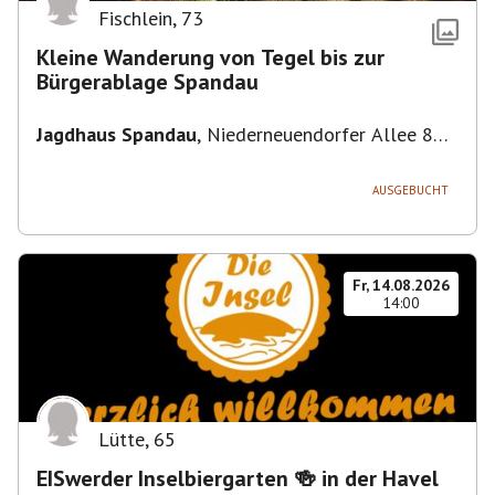
Fischlein
,
73
Kleine Wanderung von Tegel bis zur
Bürgerablage Spandau
Jagdhaus Spandau
,
Niederneuendorfer Allee 80,
13587 Berlin
AUSGEBUCHT
Fr, 14.08.2026
14:00
Lütte
,
65
EISwerder Inselbiergarten 🍻 in der Havel