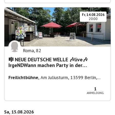
Fr, 14.08.2026
20:00
Roma
,
82
🎼 NEUE DEUTSCHE WELLE 🎶live🎶
IrgeNDWann machen Party in der
Freilichtbühne bis "...die Schule🔥"
Freilichtbühne
,
Am Juliusturm, 13599 Berlin,
Deutschland
1
ANMELDUNG
Sa, 15.08.2026