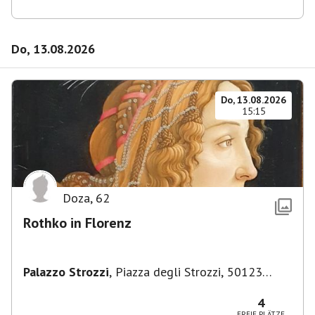
Do, 13.08.2026
Do, 13.08.2026
15:15
Doza
,
62
Rothko in Florenz
Palazzo Strozzi
,
Piazza degli Strozzi, 50123
Firenze FI, Italien
4
FREIE PLÄTZE