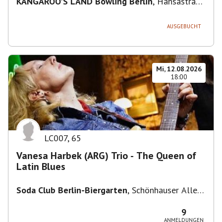
KANGAROO'S LAND Bowling Berlin
,
Hansastraße
236, 13051 Berlin-Bezirk Lichtenberg,
Deutschland
AUSGEBUCHT
Mi, 12.08.2026
18:00
LC007
,
65
Vanesa Harbek (ARG) Trio - The Queen of
Latin Blues
Soda Club Berlin-Biergarten
,
Schönhauser Allee
36, 10435 Berlin, Deutschland
9
ANMELDUNGEN