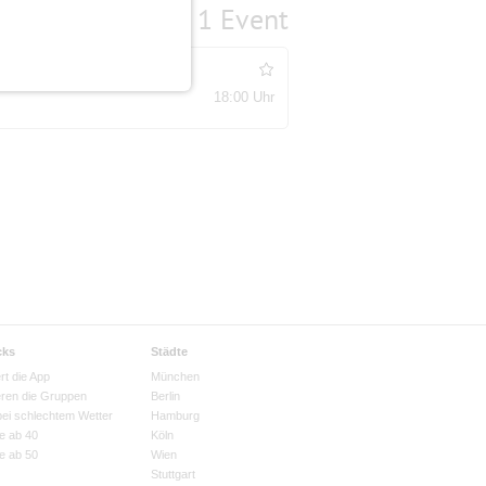
1 Event
ungen
18:00 Uhr
cks
Städte
rt die App
München
eren die Gruppen
Berlin
bei schlechtem Wetter
Hamburg
e ab 40
Köln
e ab 50
Wien
Stuttgart