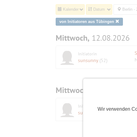
Kalender
Datum
Berlin -
von Initiatoren aus Tübingen
Mittwoch,
12.08.2026
Initiatorin
M
sunsunny
(52)
Mittwoch,
19.08.2026
S
Initiatorin
Wir verwenden Co
M
sunsunny
(52)