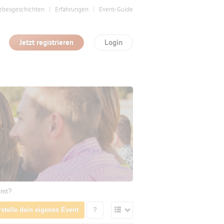
ebesgeschichten
Erfahrungen
Event-Guide
Jetzt registrieren
Login
mmt?
rstelle dein eigenes Event
?