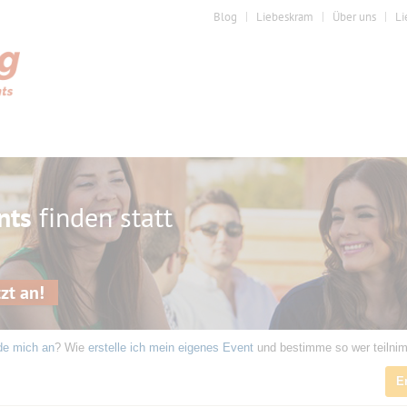
Blog
Liebeskram
Über uns
Li
nts
finden statt
zt an!
de mich an
? Wie
erstelle ich mein eigenes Event
und bestimme so wer teilni
E