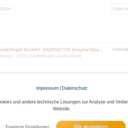
 200 km
Sindelfingen Rockt#3 - RADIOACTIVE (Imagine Dragons Tribute)
3 Anmeld
arktpl., 71063 Sindelfingen, Deutschland
Impressum
|
Datenschutz
indelfingen Rockt#4 - COLUMBIA (Oasis Tribute)
2 Anmeld
okies und andere technische Lösungen zur Analyse und Verbe
arktpl., 71063 Sindelfingen, Deutschland
Website.
Alle akzeptieren
Erweiterte Einstellungen