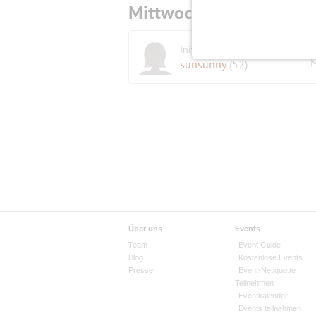
Mittwoch,
26.08.2026
Initiatorin
M
sunsunny
(52)
Über uns
Events
Team
Event Guide
Blog
Kostenlose Events
Presse
Event-Netiquette
Teilnehmen
Eventkalender
Events teilnehmen