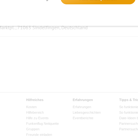
Sindelfingen Rockt#5 - VICTORIA (Helene Fischer Double)
5 Anmeld
arktpl., 71063 Sindelfingen, Deutschland
Hilfreiches
Erfahrungen
Tipps & Tri
Kosten
Erfahrungen
So funktionie
Hilfebereich
Liebesgeschichten
So funktioni
Hilfe zu Events
Eventberichte
Date-Ideen 
Funkenflug Netiquette
Partnersuch
Gruppen
Partnersuch
Freunde einladen