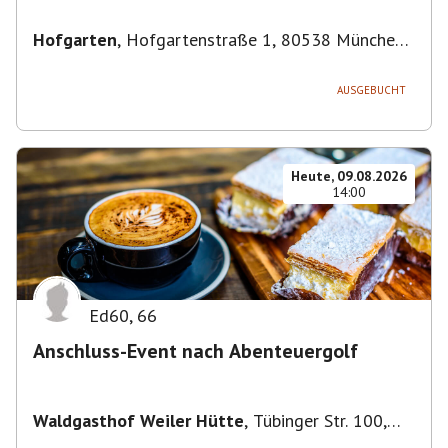
Hofgarten
,
Hofgartenstraße 1, 80538 München,
Deutschland
AUSGEBUCHT
Heute, 09.08.2026
14:00
Ed60
,
66
Anschluss-Event nach Abenteuergolf
Waldgasthof Weiler Hütte
,
Tübinger Str. 100,
71093 Weil im Schönbuch, Deutschland