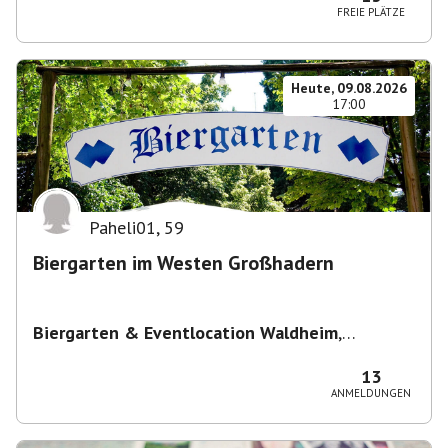
FREIE PLÄTZE
Heute, 09.08.2026
17:00
Paheli01
,
59
Biergarten im Westen Großhadern
Biergarten & Eventlocation Waldheim
,
Waldheim 1, 81377 München, Deutschland
13
ANMELDUNGEN