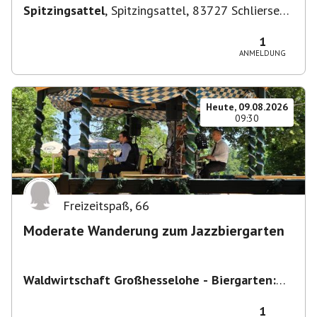
Spitzingsattel
,
Spitzingsattel, 83727 Schliersee,
Deutschland
1
ANMELDUNG
Heute, 09.08.2026
09:30
Freizeitspaß
,
66
Moderate Wanderung zum Jazzbiergarten
Waldwirtschaft Großhesselohe - Biergarten:
täglich bei schönem Wetter ab 10:00 Uhr -
Restaurant : Mo & Di Ruhetag
,
Georg-Kalb-
1