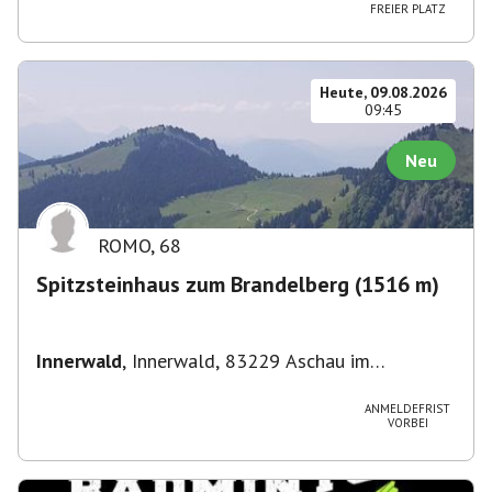
Straße 3, 82049 Pullach im Isartal-
FREIER PLATZ
Großhesselohe, Deutschland
Heute, 09.08.2026
09:45
Neu
ROMO
,
68
Spitzsteinhaus zum Brandelberg (1516 m)
Innerwald
,
Innerwald, 83229 Aschau im
Chiemgau, Deutschland
ANMELDEFRIST
VORBEI