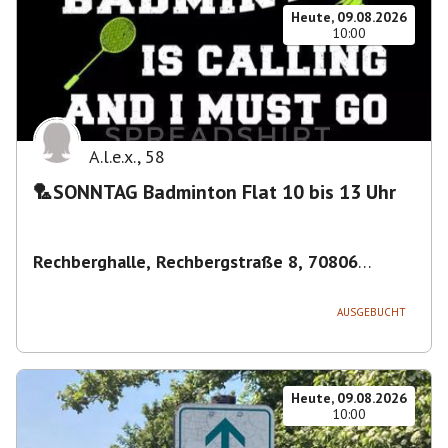
Heute, 09.08.2026
10:00
A.l.e.x.
,
58
🏸SONNTAG Badminton Flat 10 bis 13 Uhr
Rechberghalle, Rechbergstraße 8, 70806
Kornwestheim, Deutschland
,
Kornwestheim
AUSGEBUCHT
Heute, 09.08.2026
10:00