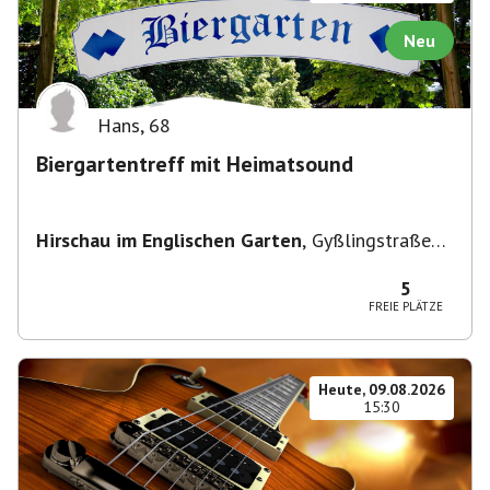
Neu
Hans
,
68
Biergartentreff mit Heimatsound
Hirschau im Englischen Garten
,
Gyßlingstraße
15, 80805 München-Schwabing-Freimann,
Deutschland
5
FREIE PLÄTZE
Heute, 09.08.2026
15:30