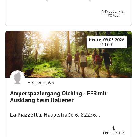
Stuttgart-Bad Cannstatt, Deutschland
ANMELDEFRIST
VORBEI
Heute, 09.08.2026
11:00
ElGreco
,
65
Amperspaziergang Olching - FFB mit
Ausklang beim Italiener
La Piazzetta
,
Hauptstraße 6, 82256
Fürstenfeldbruck, Deutschland
1
FREIER PLATZ