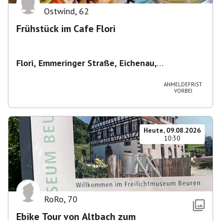
Ostwind
,
62
Frühstück im Cafe Flori
Flori, Emmeringer Straße, Eichenau,
Deutschland
,
Café Flori in Eichenau
ANMELDEFRIST
VORBEI
Heute, 09.08.2026
10:30
RoRo
,
70
Ebike Tour von Altbach zum