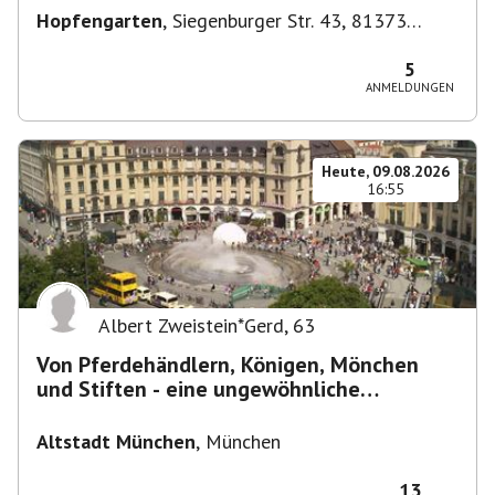
Hopfengarten
,
Siegenburger Str. 43, 81373
München-Sendling-Westpark, Deutschland
5
ANMELDUNGEN
Heute, 09.08.2026
16:55
Albert Zweistein*Gerd
,
63
Von Pferdehändlern, Königen, Mönchen
und Stiften - eine ungewöhnliche
Stadtführung
Altstadt München
,
München
13