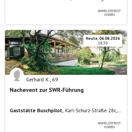
Degerloch
ANMELDEFRIST
VORBEI
Heute, 06.08.2026
18:30
Gerhard K.
,
69
Nachevent zur SWR-Führung
Gaststätte Buschpilot
,
Karl-Schurz-Straße 28c,
70190 Stuttgart, Deutschland
ANMELDEFRIST
VORBEI