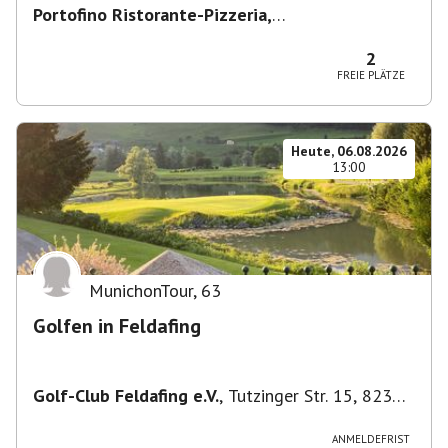
Portofino Ristorante-Pizzeria,
Scharfreiterplatz, München-Obergiesing-
Fasangarten, Deutschland
,
München
2
FREIE PLÄTZE
Heute, 06.08.2026
13:00
MunichonTour
,
63
Golfen in Feldafing
Golf-Club Feldafing e.V.
,
Tutzinger Str. 15, 82340
Feldafing, Deutschland
ANMELDEFRIST