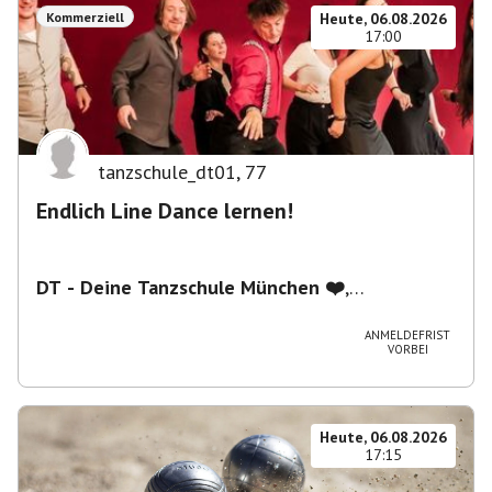
Kommerziell
Heute, 06.08.2026
17:00
tanzschule_dt01
,
77
Endlich Line Dance lernen!
DT - Deine Tanzschule München ❤️
,
Schwanthalerstraße 5/2.Stock, 80336 München,
Deutschland
ANMELDEFRIST
VORBEI
Heute, 06.08.2026
17:15