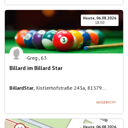
Heute, 06.08.2026
18:30
-Greg-
,
63
Billard im Billard Star
BillardStar
,
Kistlerhofstraße 243a, 81379
München, Deutschland
AUSGEBUCHT
Heute, 06.08.2026