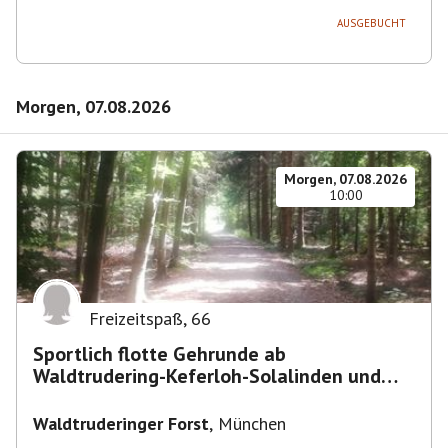
Deutschland
AUSGEBUCHT
Morgen, 07.08.2026
Morgen, 07.08.2026
10:00
Freizeitspaß
,
66
Sportlich flotte Gehrunde ab
Waldtrudering-Keferloh-Solalinden und
zurück
Waldtruderinger Forst
,
München