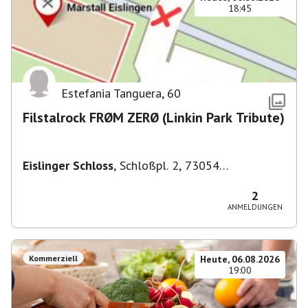
18:45
Estefania Tanguera
,
60
Filstalrock FRØM ZERØ (Linkin Park Tribute)
Eislinger Schloss
,
Schloßpl. 2, 73054
Eislingen/Fils, Deutschland
2
ANMELDUNGEN
Kommerziell
Heute, 06.08.2026
19:00