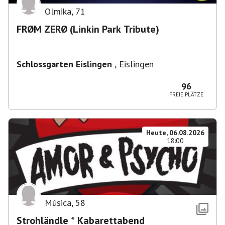
Olmika
,
71
FRØM ZERØ (Linkin Park Tribute)
Schlossgarten Eislingen
,
Eislingen
96
FREIE PLÄTZE
Heute, 06.08.2026
18:00
Música
,
58
Strohländle * Kabarettabend