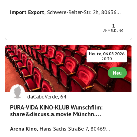
Import Export
,
Schwere-Reiter-Str. 2h, 80636
München-Neuhausen-Nymphenburg, Deutschland
1
ANMELDUNG
Heute, 06.08.2026
20:30
Neu
daCaboVerde
,
64
PURA-VIDA KINO-KLUB Wunschfilm:
share&discuss.a.movie Münchn.
Filmkunstwochen "Nirgendwo in Afrika"
Arena Kino
,
Hans-Sachs-Straße 7, 80469
München-Ludwigsvorstadt-Isarvorstadt,