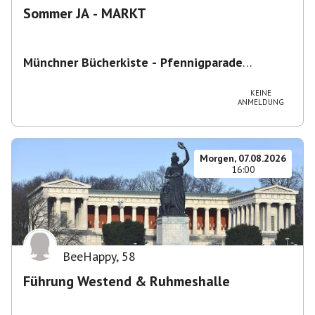
Sommer JA - MARKT
Münchner Bücherkiste - Pfennigparade
ChancenWerk GmbH
,
Hanauer Str. 85A, 80993
München-Moosach, Deutschland
KEINE
ANMELDUNG
Morgen, 07.08.2026
16:00
BeeHappy
,
58
Führung Westend & Ruhmeshalle