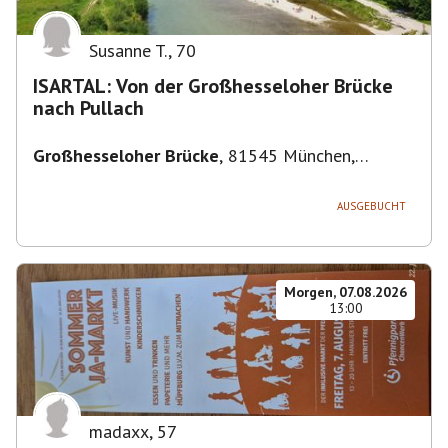
Susanne T.
,
70
ISARTAL: Von der Großhesseloher Brücke
nach Pullach
Großhesseloher Brücke
,
81545 München,
Deutschland
AUSGEBUCHT
Morgen, 07.08.2026
13:00
madaxx
,
57