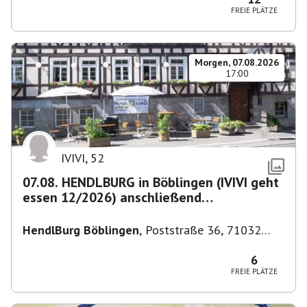
FREIE PLÄTZE
Morgen, 07.08.2026
17:00
IVIVI
,
52
07.08. HENDLBURG in Böblingen (IVIVI geht
essen 12/2026) anschließend
SPIELEABEND
HendlBurg Böblingen
,
Poststraße 36, 71032
Böblingen, Deutschland
6
FREIE PLÄTZE