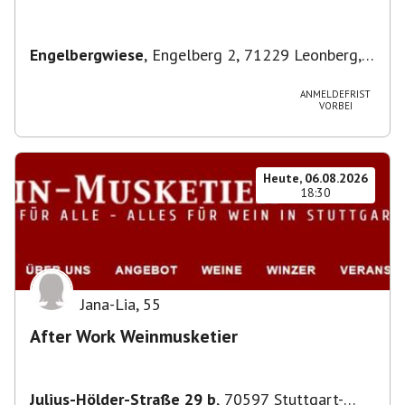
Engelbergwiese
,
Engelberg 2, 71229 Leonberg,
Deutschland
ANMELDEFRIST
VORBEI
Heute, 06.08.2026
18:30
Jana-Lia
,
55
After Work Weinmusketier
Julius-Hölder-Straße 29 b
,
70597 Stuttgart-