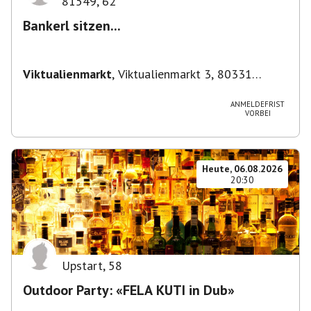
81549
,
62
Bankerl sitzen...
Viktualienmarkt
,
Viktualienmarkt 3, 80331
München, Deutschland
ANMELDEFRIST
VORBEI
Heute, 06.08.2026
20:30
Upstart
,
58
Outdoor Party: «FELA KUTI in Dub»