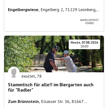
Engelbergwiese
,
Engelberg 2, 71229 Leonberg,
Deutschland
ANMELDEFRIST
VORBEI
Heute, 07.08.2026
18:00
exultet
,
78
Stammtisch für alle!! im Biergarten auch
für "Radler"
Zum Brünnstein
,
Elsässer Str. 36, 81667
München-Au-Haidhausen, Deutschland