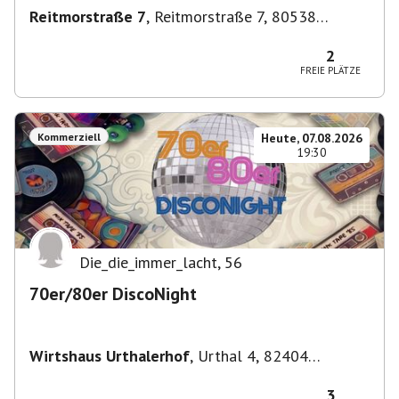
Reitmorstraße 7
,
Reitmorstraße 7, 80538
München, Deutschland
2
FREIE PLÄTZE
Kommerziell
Heute, 07.08.2026
19:30
Die_die_immer_lacht
,
56
70er/80er DiscoNight
Wirtshaus Urthalerhof
,
Urthal 4, 82404
Sindelsdorf-Urthal, Deutschland
3