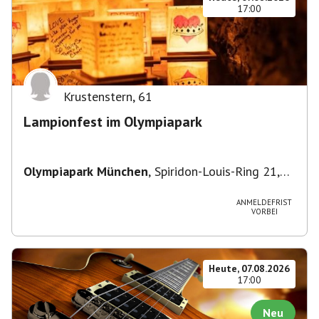
17:00
Krustenstern
,
61
Lampionfest im Olympiapark
Olympiapark München
,
Spiridon-Louis-Ring 21,
80809 München, Deutschland
ANMELDEFRIST
VORBEI
Heute, 07.08.2026
17:00
Neu