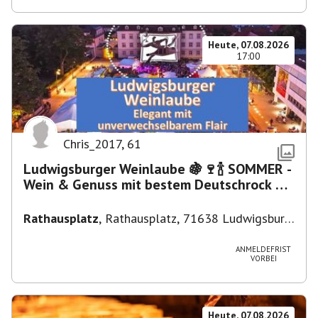
Heute, 07.08.2026
17:00
Chris_2017
,
61
Ludwigsburger Weinlaube 🍇🍷🍾 SOMMER -
Wein & Genuss mit bestem Deutschrock 🎼
🎤 🎷 🎸
Rathausplatz
,
Rathausplatz, 71638 Ludwigsburg,
Deutschland
ANMELDEFRIST
VORBEI
Heute, 07.08.2026