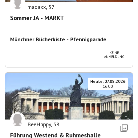
madaxx
,
57
Sommer JA - MARKT
Münchner Bücherkiste - Pfennigparade
ChancenWerk GmbH
,
Hanauer Str. 85A, 80993
München-Moosach, Deutschland
KEINE
ANMELDUNG
Heute, 07.08.2026
16:00
BeeHappy
,
58
Führung Westend & Ruhmeshalle