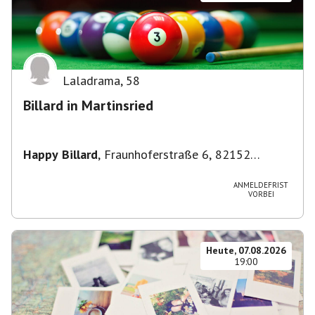
Laladrama
,
58
Billard in Martinsried
Happy Billard
,
Fraunhoferstraße 6, 82152
Planegg, Deutschland
ANMELDEFRIST
VORBEI
Heute, 07.08.2026
19:00