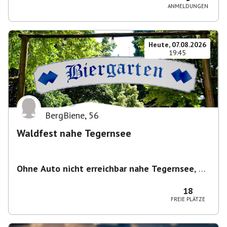
ANMELDUNGEN
Heute, 07.08.2026
19:45
BergBiene
,
56
Waldfest nahe Tegernsee
Ohne Auto nicht erreichbar nahe Tegernsee
,
1
Woche vorher seht ihr den Treffpunkt über die
Pinnwand
18
FREIE PLÄTZE