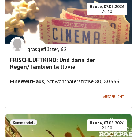
Heute, 07.08.2026
20:30
grasgeflüster
,
62
FRISCHLUFTKINO: Und dann der
Regen/Tambien la lluvia
EineWeltHaus
,
Schwanthalerstraße 80, 80336
München-Ludwigsvorstadt-Isarvorstadt,
Deutschland
AUSGEBUCHT
Kommerziell
Heute, 07.08.2026
21:00