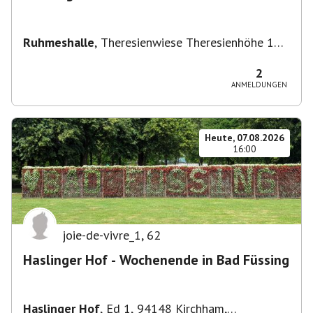
Ruhmeshalle
,
Theresienwiese Theresienhöhe 16,
Theresienhöhe 16, 80339 München, Deutschland
2
ANMELDUNGEN
Heute, 07.08.2026
16:00
joie-de-vivre_1
,
62
Haslinger Hof - Wochenende in Bad Füssing
Haslinger Hof
,
Ed 1, 94148 Kirchham,