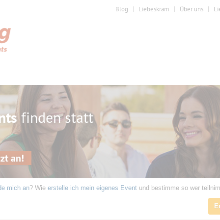
Blog
Liebeskram
Über uns
Li
nts
finden statt
zt an!
de mich an
? Wie
erstelle ich mein eigenes Event
und bestimme so wer teilni
E