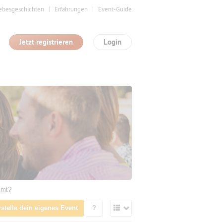
ebesgeschichten
Erfahrungen
Event-Guide
Jetzt registrieren
Login
mmt?
rstelle dein eigenes Event
?