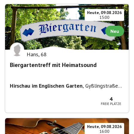
Heute, 09.08.2026
15:00
Neu
Hans
,
68
Biergartentreff mit Heimatsound
Hirschau im Englischen Garten
,
Gyßlingstraße
15, 80805 München-Schwabing-Freimann,
Deutschland
4
FREIE PLÄTZE
Heute, 09.08.2026
16:00