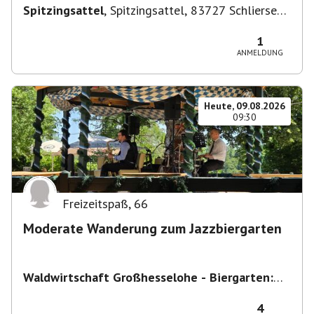
Spitzingsattel
,
Spitzingsattel, 83727 Schliersee,
Deutschland
1
ANMELDUNG
Heute, 09.08.2026
09:30
Freizeitspaß
,
66
Moderate Wanderung zum Jazzbiergarten
Waldwirtschaft Großhesselohe - Biergarten:
täglich bei schönem Wetter ab 10:00 Uhr -
Restaurant : Mo & Di Ruhetag
,
Georg-Kalb-
4