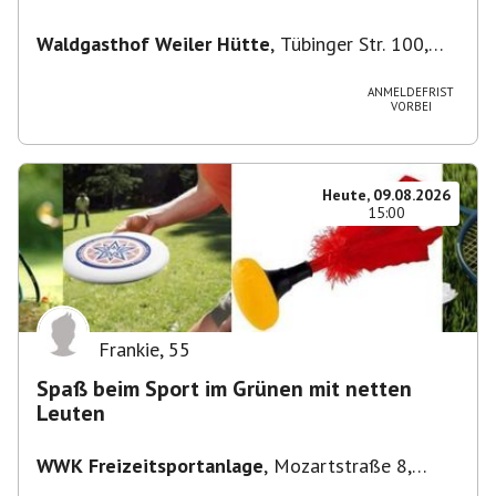
Waldgasthof Weiler Hütte
,
Tübinger Str. 100,
71093 Weil im Schönbuch, Deutschland
ANMELDEFRIST
VORBEI
Heute, 09.08.2026
15:00
Frankie
,
55
Spaß beim Sport im Grünen mit netten
Leuten
WWK Freizeitsportanlage
,
Mozartstraße 8,
82166 Gräfelfing, Deutschland