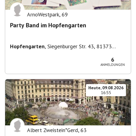
ArnoWestpark
,
69
Party Band im Hopfengarten
Hopfengarten
,
Siegenburger Str. 43, 81373
München-Sendling-Westpark, Deutschland
6
ANMELDUNGEN
Heute, 09.08.2026
16:55
Albert Zweistein*Gerd
,
63