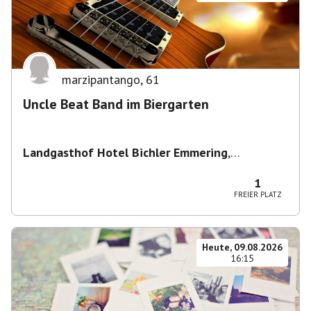
marzipantango
,
61
Uncle Beat Band im Biergarten
Landgasthof Hotel Bichler Emmering
,
Hauptstraße 14, 83550 Emmering, Deutschland
1
FREIER PLATZ
Heute, 09.08.2026
16:15