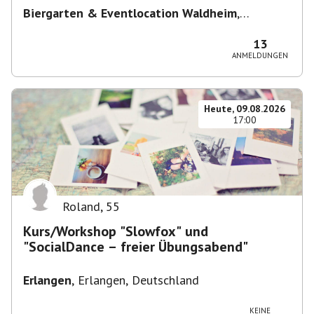
Biergarten & Eventlocation Waldheim
,
Waldheim 1, 81377 München, Deutschland
13
ANMELDUNGEN
Heute, 09.08.2026
17:00
Roland
,
55
Kurs/Workshop "Slowfox" und
"SocialDance – freier Übungsabend"
Erlangen
,
Erlangen, Deutschland
KEINE