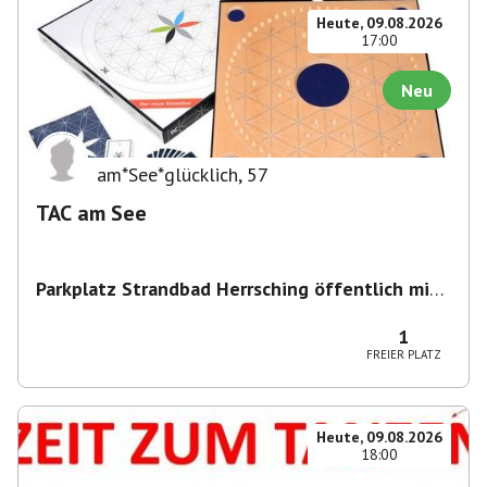
Heute, 09.08.2026
17:00
Neu
am*See*glücklich
,
57
TAC am See
Parkplatz Strandbad Herrsching öffentlich mit
Parkschein
,
Parkplatz, Keramikstraße 1-3, 82211
Herrsching am Ammersee, Deutschland
1
FREIER PLATZ
Heute, 09.08.2026
18:00