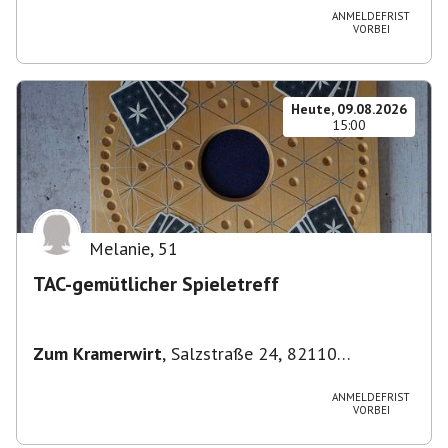
ANMELDEFRIST
VORBEI
Heute, 09.08.2026
15:00
Melanie
,
51
TAC-gemütlicher Spieletreff
Zum Kramerwirt
,
Salzstraße 24, 82110
Germering-Unterpfaffenhofen, Deutschland
ANMELDEFRIST
VORBEI