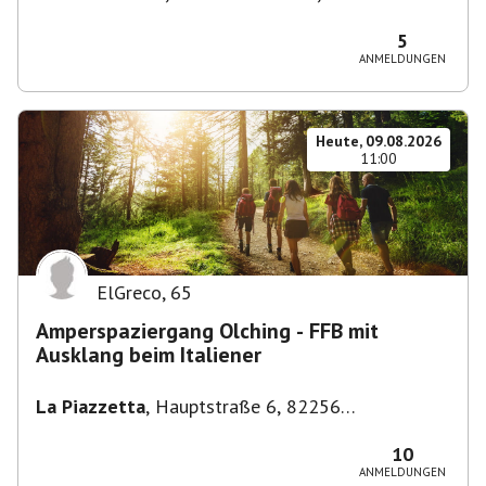
Stuttgart-Bad Cannstatt, Deutschland
5
ANMELDUNGEN
Heute, 09.08.2026
11:00
ElGreco
,
65
Amperspaziergang Olching - FFB mit
Ausklang beim Italiener
La Piazzetta
,
Hauptstraße 6, 82256
Fürstenfeldbruck, Deutschland
10
ANMELDUNGEN