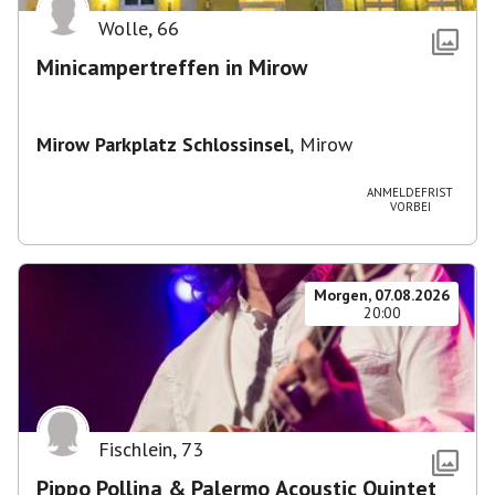
Wolle
,
66
Minicampertreffen in Mirow
Mirow Parkplatz Schlossinsel
,
Mirow
ANMELDEFRIST
VORBEI
Morgen, 07.08.2026
20:00
Fischlein
,
73
Pippo Pollina & Palermo Acoustic Quintet