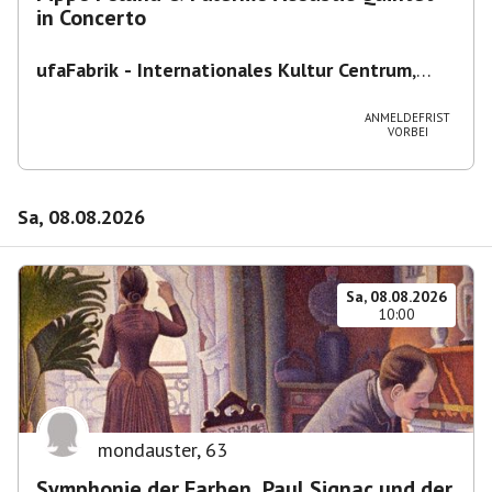
in Concerto
ufaFabrik - Internationales Kultur Centrum
,
Viktoriastraße 10-18, 12105 Berlin, U
Ullsteinstraße Ausgang Viktoriastraße
ANMELDEFRIST
VORBEI
Sa, 08.08.2026
Sa, 08.08.2026
10:00
mondauster
,
63
Symphonie der Farben. Paul Signac und der