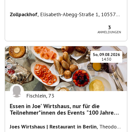
Zollpackhof
,
Elisabeth-Abegg-Straße 1, 10557
Berlin, Deutschland
3
ANMELDUNGEN
So, 09.08.2026
14:30
Fischlein
,
73
Essen in Joe' Wirtshaus, nur für die
Teilnehmer*innen des Events "100 Jahre
Funkturm"
Joes Wirtshaus | Restaurant in Berlin
,
Theodor-