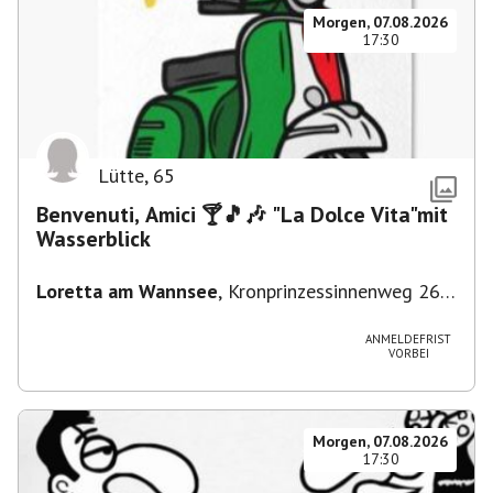
Morgen, 07.08.2026
17:30
Lütte
,
65
Benvenuti, Amici 🍸🎵🎶 "La Dolce Vita"mit
Wasserblick
Loretta am Wannsee
,
Kronprinzessinnenweg 260,
14109 Berlin, Deutschland
ANMELDEFRIST
VORBEI
Morgen, 07.08.2026
17:30