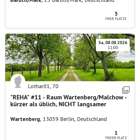
3
FREIE PLÄTZE
Sa, 08.08.2026
11:00
Lothar01
,
70
"REHA" #11 - Raum Wartenberg/Malchow -
kürzer als üblich, NICHT langsamer
Wartenberg
,
13059 Berlin, Deutschland
1
FREIER PLATZ