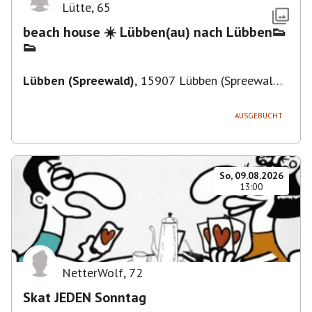
Lütte
,
65
beach house ☀️ Lübben(au) nach Lübben👟
👟
Lübben (Spreewald)
,
15907 Lübben (Spreewald),
Deutschland
AUSGEBUCHT
So, 09.08.2026
13:00
NetterWolf
,
72
Skat JEDEN Sonntag