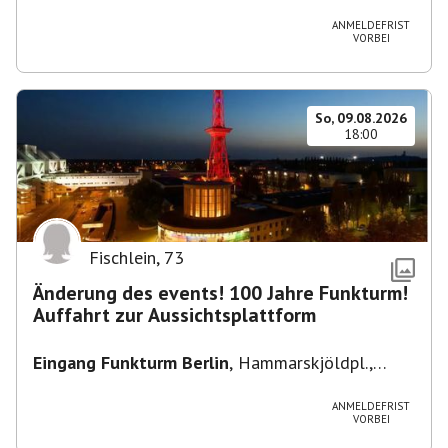
Heuss-Platz 10, 14052 Berlin, U Theodor- Heuss
-Platz
ANMELDEFRIST
VORBEI
So, 09.08.2026
18:00
Fischlein
,
73
Änderung des events! 100 Jahre Funkturm!
Auffahrt zur Aussichtsplattform
Eingang Funkturm Berlin
,
Hammarskjöldpl.,
14055 Berlin, Deutschland
ANMELDEFRIST
VORBEI