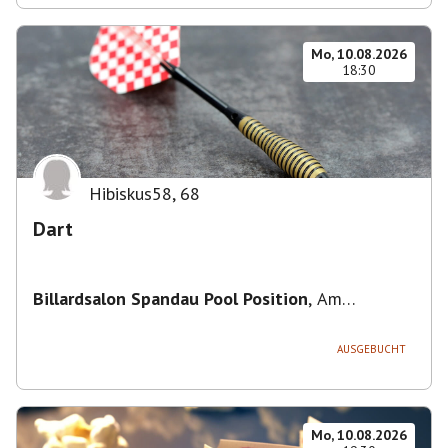
Mo, 10.08.2026
18:30
Hibiskus58
,
68
Dart
Billardsalon Spandau Pool Position
,
Am
Juliusturm 31, 13599 Berlin, Deutschland
AUSGEBUCHT
Mo, 10.08.2026