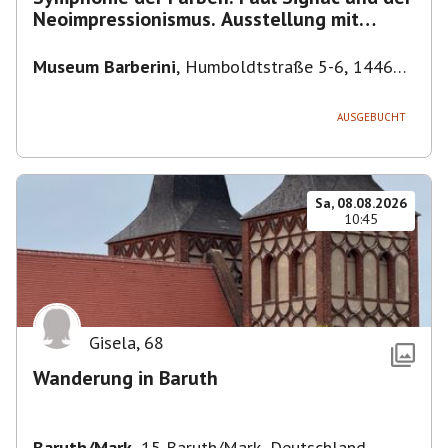
Neoimpressionismus. Ausstellung mit
Führung.
Museum Barberini
,
Humboldtstraße 5-6, 14467
Potsdam, Deutschland
AUSGEBUCHT
Sa, 08.08.2026
10:45
Gisela
,
68
Wanderung in Baruth
Baruth/Mark
,
15 Baruth/Mark, Deutschland