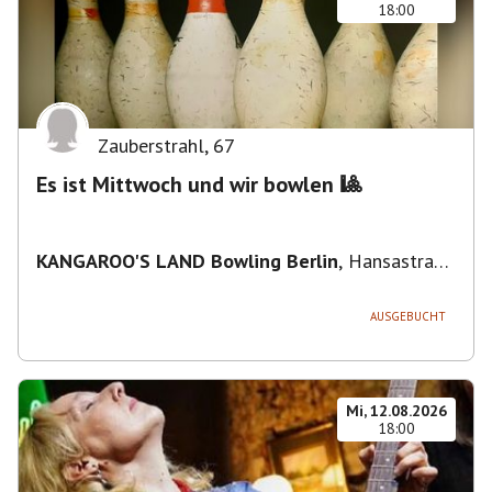
18:00
Zauberstrahl
,
67
Es ist Mittwoch und wir bowlen 🎱
KANGAROO'S LAND Bowling Berlin
,
Hansastraße
236, 13051 Berlin-Bezirk Lichtenberg,
Deutschland
AUSGEBUCHT
Mi, 12.08.2026
18:00