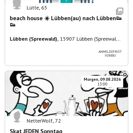
Lütte
,
65
beach house ☀️ Lübben(au) nach Lübben👟
👟
Lübben (Spreewald)
,
15907 Lübben (Spreewald),
Deutschland
ANMELDEFRIST
VORBEI
Morgen, 09.08.2026
13:00
NetterWolf
,
72
Skat JEDEN Sonntag