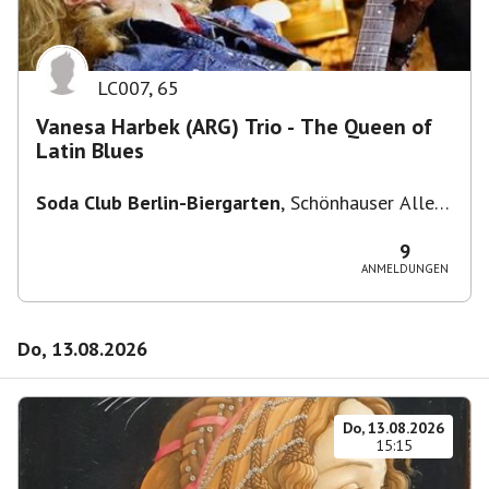
LC007
,
65
Vanesa Harbek (ARG) Trio - The Queen of
Latin Blues
Soda Club Berlin-Biergarten
,
Schönhauser Allee
36, 10435 Berlin, Deutschland
9
ANMELDUNGEN
Do, 13.08.2026
Do, 13.08.2026
15:15