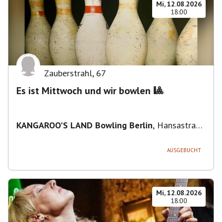
Mi, 12.08.2026
18:00
Zauberstrahl
,
67
Es ist Mittwoch und wir bowlen 🎱
KANGAROO'S LAND Bowling Berlin
,
Hansastraße
236, 13051 Berlin-Bezirk Lichtenberg,
Deutschland
AUSGEBUCHT
Mi, 12.08.2026
18:00