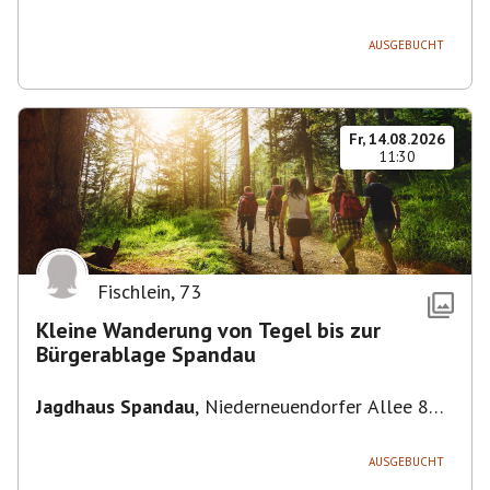
Deutschland
AUSGEBUCHT
Fr, 14.08.2026
11:30
Fischlein
,
73
Kleine Wanderung von Tegel bis zur
Bürgerablage Spandau
Jagdhaus Spandau
,
Niederneuendorfer Allee 80,
13587 Berlin
AUSGEBUCHT