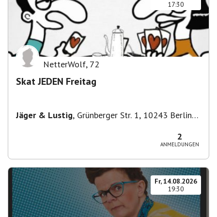
17:30
NetterWolf
,
72
Skat JEDEN Freitag
Jäger & Lustig
,
Grünberger Str. 1, 10243 Berlin-
Bezirk Friedrichshain-Kreuzberg, Deutschland
2
ANMELDUNGEN
Fr, 14.08.2026
19:30