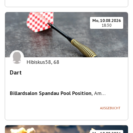
Mo, 10.08.2026
18:30
Hibiskus58
,
68
Dart
Billardsalon Spandau Pool Position
,
Am
Juliusturm 31, 13599 Berlin, Deutschland
AUSGEBUCHT