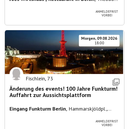
Heuss-Platz 10, 14052 Berlin, U Theodor- Heuss
-Platz
ANMELDEFRIST
VORBEI
Morgen, 09.08.2026
18:00
Fischlein
,
73
Änderung des events! 100 Jahre Funkturm!
Auffahrt zur Aussichtsplattform
Eingang Funkturm Berlin
,
Hammarskjöldpl.,
14055 Berlin, Deutschland
ANMELDEFRIST
VORBEI