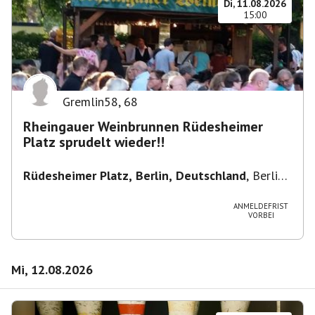
Di, 11.08.2026
15:00
Gremlin58
,
68
Rheingauer Weinbrunnen Rüdesheimer
Platz sprudelt wieder!!
Rüdesheimer Platz, Berlin, Deutschland
,
Berlin-
Wilmersdorf Rüdesheimer Platz
ANMELDEFRIST
VORBEI
Mi, 12.08.2026