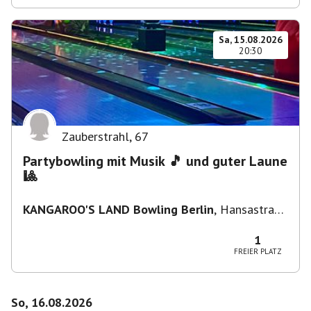
Sa, 15.08.2026
20:30
Zauberstrahl
,
67
Partybowling mit Musik 🎵 und guter Laune
🎱
KANGAROO'S LAND Bowling Berlin
,
Hansastraße
236, 13051 Berlin-Bezirk Lichtenberg,
Deutschland
1
FREIER PLATZ
So, 16.08.2026