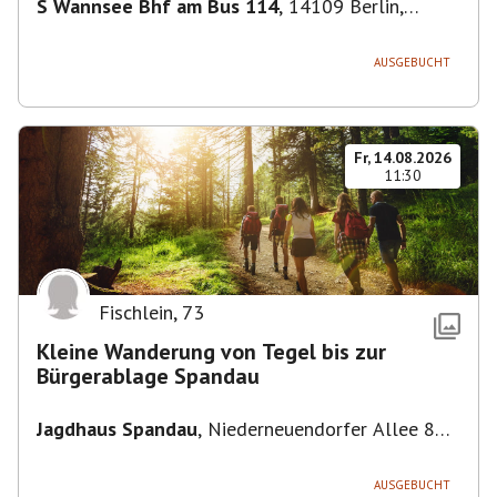
S Wannsee Bhf am Bus 114
,
14109 Berlin,
Deutschland
AUSGEBUCHT
Fr, 14.08.2026
11:30
Fischlein
,
73
Kleine Wanderung von Tegel bis zur
Bürgerablage Spandau
Jagdhaus Spandau
,
Niederneuendorfer Allee 80,
13587 Berlin
AUSGEBUCHT