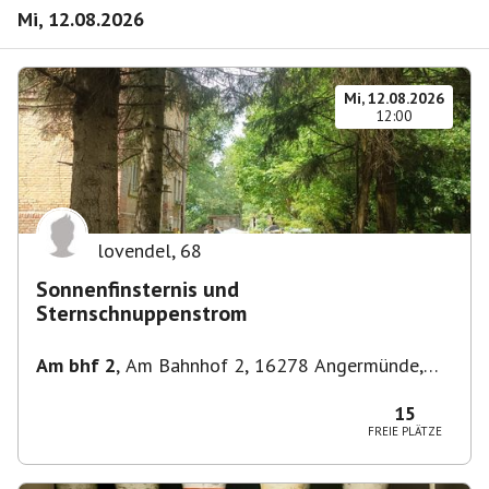
Mi, 12.08.2026
Mi, 12.08.2026
12:00
lovendel
,
68
Sonnenfinsternis und
Sternschnuppenstrom
Am bhf 2
,
Am Bahnhof 2, 16278 Angermünde,
Deutschland
15
FREIE PLÄTZE