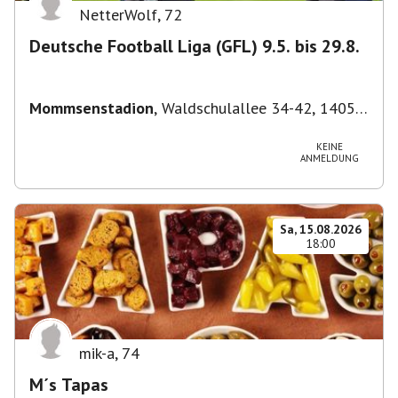
NetterWolf
,
72
Deutsche Football Liga (GFL) 9.5. bis 29.8.
Mommsenstadion
,
Waldschulallee 34-42, 14055
Berlin, Deutschland
KEINE
ANMELDUNG
Sa, 15.08.2026
18:00
mik-a
,
74
M´s Tapas