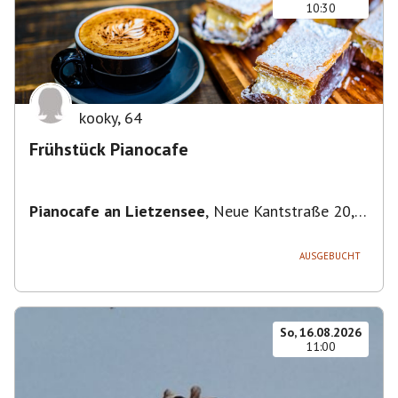
10:30
kooky
,
64
Frühstück Pianocafe
Pianocafe an Lietzensee
,
Neue Kantstraße 20,
14057 Berlin, Deutschland
AUSGEBUCHT
So, 16.08.2026
11:00