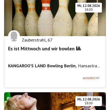
Mi, 12.08.2026
18:00
Zauberstrahl
,
67
Es ist Mittwoch und wir bowlen 🎱
KANGAROO'S LAND Bowling Berlin
,
Hansastraße
236, 13051 Berlin-Bezirk Lichtenberg,
Deutschland
AUSGEBUCHT
Mi, 12.08.2026
18:00