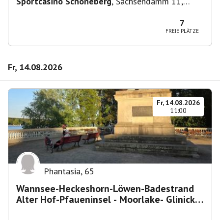
Sportcasino Schöneberg
,
Sachsendamm 11,
10829 Berlin, Deutschland
7
FREIE PLÄTZE
Fr, 14.08.2026
Fr, 14.08.2026
11:00
Phantasia
,
65
Wannsee-Heckeshorn-Löwen-Badestrand
Alter Hof-Pfaueninsel - Moorlake- Glinicker
Brücke-