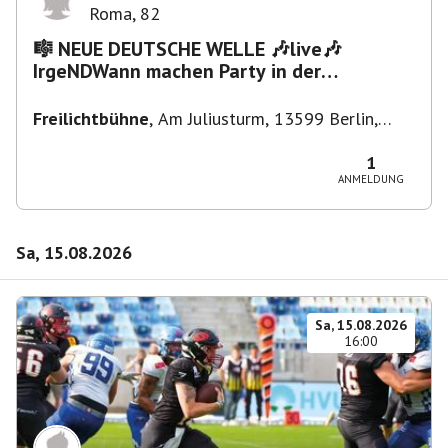
Roma
,
82
🎼 NEUE DEUTSCHE WELLE 🎶live🎶
IrgeNDWann machen Party in der
Freilichtbühne bis "...die Schule🔥"
Freilichtbühne
,
Am Juliusturm, 13599 Berlin,
Deutschland
1
ANMELDUNG
Sa, 15.08.2026
Sa, 15.08.2026
16:00