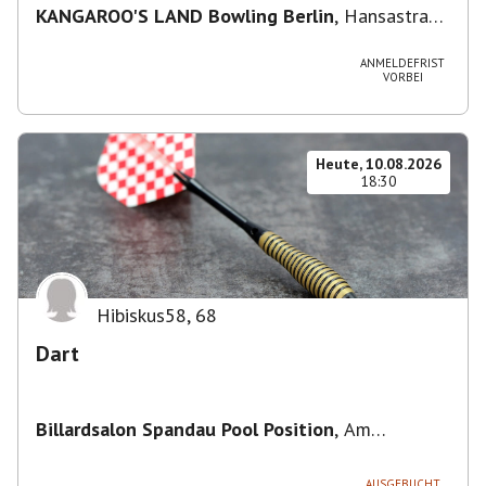
KANGAROO'S LAND Bowling Berlin
,
Hansastraße
236, 13051 Berlin-Bezirk Lichtenberg,
Deutschland
ANMELDEFRIST
VORBEI
Heute, 10.08.2026
18:30
Hibiskus58
,
68
Dart
Billardsalon Spandau Pool Position
,
Am
Juliusturm 31, 13599 Berlin, Deutschland
AUSGEBUCHT