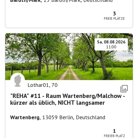
3
FREIE PLÄTZE
Sa, 08.08.2026
11:00
Lothar01
,
70
"REHA" #11 - Raum Wartenberg/Malchow -
kürzer als üblich, NICHT langsamer
Wartenberg
,
13059 Berlin, Deutschland
1
FREIER PLATZ