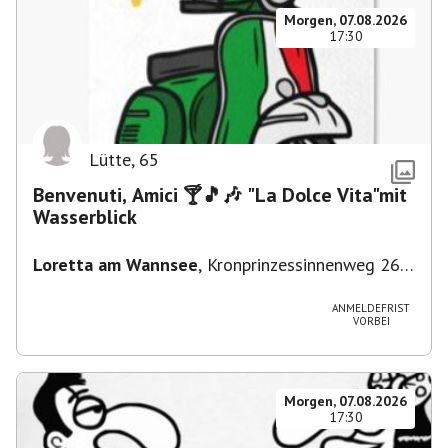
Morgen, 07.08.2026
17:30
Lütte
,
65
Benvenuti, Amici 🍸🎵🎶 "La Dolce Vita"mit
Wasserblick
Loretta am Wannsee
,
Kronprinzessinnenweg 260,
14109 Berlin, Deutschland
ANMELDEFRIST
VORBEI
Morgen, 07.08.2026
17:30