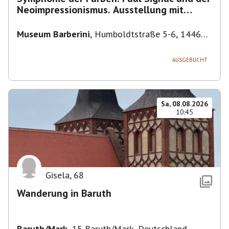
Neoimpressionismus. Ausstellung mit
Führung.
Museum Barberini
,
Humboldtstraße 5-6, 14467
Potsdam, Deutschland
AUSGEBUCHT
Sa, 08.08.2026
10:45
Gisela
,
68
Wanderung in Baruth
Baruth/Mark
,
15 Baruth/Mark, Deutschland