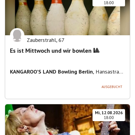
18:00
Zauberstrahl
,
67
Es ist Mittwoch und wir bowlen 🎱
KANGAROO'S LAND Bowling Berlin
,
Hansastraße
236, 13051 Berlin-Bezirk Lichtenberg,
Deutschland
AUSGEBUCHT
Mi, 12.08.2026
18:00