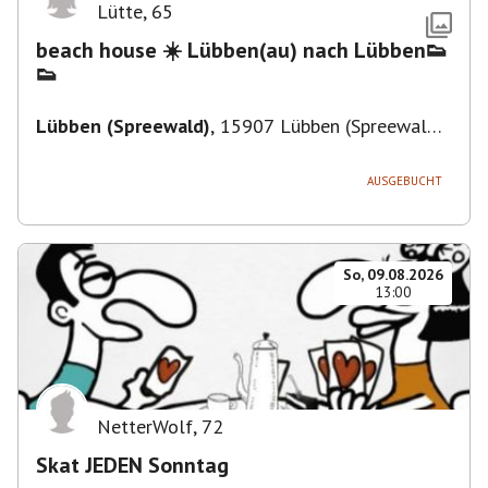
Lütte
,
65
beach house ☀️ Lübben(au) nach Lübben👟
👟
Lübben (Spreewald)
,
15907 Lübben (Spreewald),
Deutschland
AUSGEBUCHT
So, 09.08.2026
13:00
NetterWolf
,
72
Skat JEDEN Sonntag