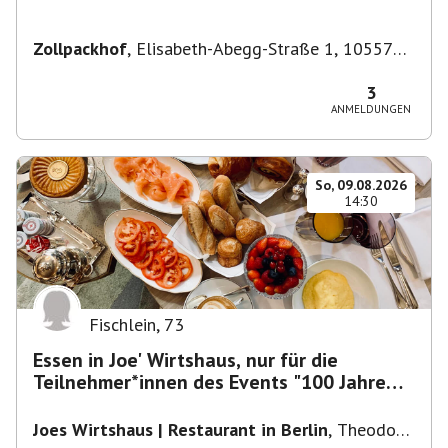
Zollpackhof
,
Elisabeth-Abegg-Straße 1, 10557
Berlin, Deutschland
3
ANMELDUNGEN
So, 09.08.2026
14:30
Fischlein
,
73
Essen in Joe' Wirtshaus, nur für die
Teilnehmer*innen des Events "100 Jahre
Funkturm"
Joes Wirtshaus | Restaurant in Berlin
,
Theodor-