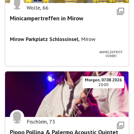
Wolle
,
66
Minicampertreffen in Mirow
Mirow Parkplatz Schlossinsel
,
Mirow
ANMELDEFRIST
VORBEI
Morgen, 07.08.2026
20:00
Fischlein
,
73
Pippo Pollina & Palermo Acoustic Quintet