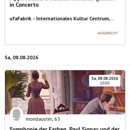
in Concerto
ufaFabrik - Internationales Kultur Centrum
,
Viktoriastraße 10-18, 12105 Berlin, U
Ullsteinstraße Ausgang Viktoriastraße
AUSGEBUCHT
Sa, 08.08.2026
Sa, 08.08.2026
10:00
mondauster
,
63
Symphonie der Farben. Paul Signac und der