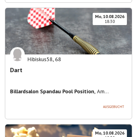
Mo, 10.08.2026
18:30
Hibiskus58
,
68
Dart
Billardsalon Spandau Pool Position
,
Am
Juliusturm 31, 13599 Berlin, Deutschland
AUSGEBUCHT
Mo, 10.08.2026