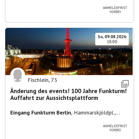
Heuss-Platz 10, 14052 Berlin, U Theodor- Heuss
-Platz
ANMELDEFRIST
VORBEI
So, 09.08.2026
18:00
Fischlein
,
73
Änderung des events! 100 Jahre Funkturm!
Auffahrt zur Aussichtsplattform
Eingang Funkturm Berlin
,
Hammarskjöldpl.,
14055 Berlin, Deutschland
ANMELDEFRIST
VORBEI