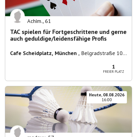
Achim.
,
61
TAC spielen für Fortgeschrittene und gerne
auch geduldige/leidensfähige Profis
Cafe Scheidplatz, München
,
Belgradstraße 104,
80804 München, Deutschland bei U-
Bahnhaltestelle Scheidplatz U2//U3
1
FREIER PLATZ
Heute, 08.08.2026
16:00