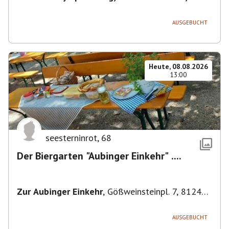
80638 München, Deutschland
,
München
AUSGEBUCHT
Heute, 08.08.2026
13:00
seesterninrot
,
68
Der Biergarten "Aubinger Einkehr" ....
Zur Aubinger Einkehr
,
Gößweinsteinpl. 7, 81249
München, Deutschland
AUSGEBUCHT