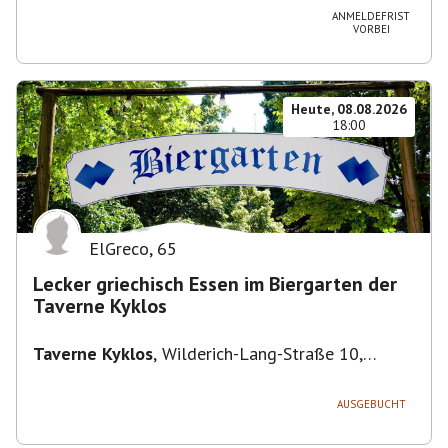
ANMELDEFRIST
VORBEI
Heute, 08.08.2026
18:00
ElGreco
,
65
Lecker griechisch Essen im Biergarten der
Taverne Kyklos
Taverne Kyklos
,
Wilderich-Lang-Straße 10,
80634 München-Neuhausen-Nymphenburg,
Deutschland
AUSGEBUCHT