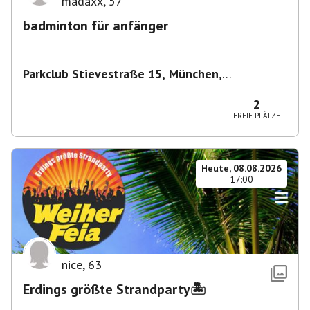
madaxx
,
57
badminton für anfänger
Parkclub Stievestraße 15, München,
Deutschland
,
München
2
FREIE PLÄTZE
Heute, 08.08.2026
17:00
nice
,
63
Erdings größte Strandparty🏝️