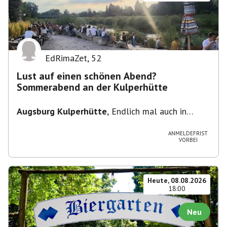
EdRimaZet
,
52
Lust auf einen schönen Abend?
Sommerabend an der Kulperhütte
Augsburg Kulperhütte
,
Endlich mal auch in
Augsburg!!! Pfarrer-Bogner-Straße, 86199
Augsburg
ANMELDEFRIST
VORBEI
Heute, 08.08.2026
18:00
Neu