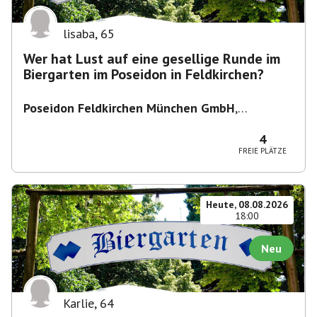
lisaba
,
65
Wer hat Lust auf eine gesellige Runde im
Biergarten im Poseidon in Feldkirchen?
Poseidon Feldkirchen München GmbH
,
Bahnhofstraße 19, 85622 Feldkirchen,
Deutschland
4
FREIE PLÄTZE
Heute, 08.08.2026
18:00
Neu
Karlie
,
64