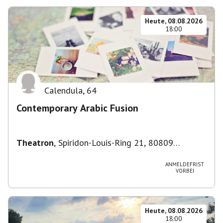
Heute, 08.08.2026
18:00
Calendula
,
64
Contemporary Arabic Fusion
Theatron
,
Spiridon-Louis-Ring 21, 80809
München-Milbertshofen-Am Hart, Deutschland
ANMELDEFRIST
VORBEI
Heute, 08.08.2026
18:00