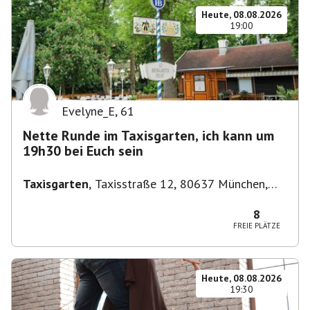
Heute, 08.08.2026
19:00
Evelyne_E
,
61
Nette Runde im Taxisgarten, ich kann um
19h30 bei Euch sein
Taxisgarten
,
Taxisstraße 12, 80637 München,
Germany
8
FREIE PLÄTZE
Heute, 08.08.2026
19:30