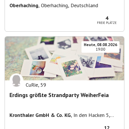
Oberhaching
,
Oberhaching, Deutschland
4
FREIE PLÄTZE
Heute, 08.08.2026
19:00
CuRie
,
59
Erdings größte Strandparty WeiherFeia
Kronthaler GmbH & Co. KG
,
In den Hacken 5,
85435 Erding, Deutschland
12