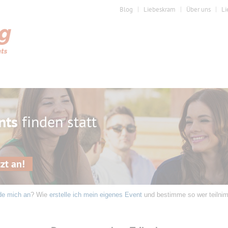
Blog
Liebeskram
Über uns
Li
nts
finden statt
zt an!
de mich an
? Wie
erstelle ich mein eigenes Event
und bestimme so wer teilni