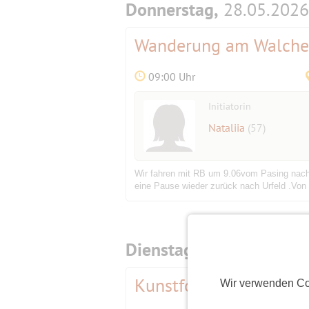
Donnerstag,
28.05.2026
Wanderung am Walche
09:00 Uhr
Initiatorin
Nataliia
(57)
Wir fahren mit RB um 9.06vom Pasing nach
eine Pause wieder zurück nach Urfeld .Von 
Dienstag,
31.03.2026
Kunstfoyer .Fotoausste
Wir verwenden Co