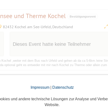
nsee und Therme Kochel
Bestätigungsevent
82432 Kochel am See-Urfeld, Deutschland
Dieses Event hatte keine Teilnehmer
 Kochel ,weiter mit dem Bus nach Urfeld und gehen ab da ca 5-6km /eine S
da optional geht es entweder mit mir nach Kochel zu Therme oder allein zum K
Impressum
|
Datenschutz
llung „Lisette Model,“
okies und andere technische Lösungen zur Analyse und Verbe
Bestätigungsevent
Website.