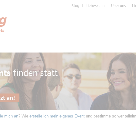
Blog
Liebeskram
Über uns
Li
nts
finden statt
zt an!
de mich an
? Wie
erstelle ich mein eigenes Event
und bestimme so wer teilni