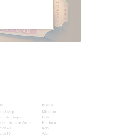
cks
Städte
rt die App
München
eren die Gruppen
Berlin
bei schlechtem Wetter
Hamburg
e ab 40
Köln
e ab 50
Wien