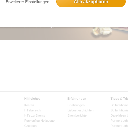
Alle akzeptieren
Erweiterte Einstellungen
Hilfreiches
Erfahrungen
Tipps & Tri
Kosten
Erfahrungen
So funktionie
Hilfebereich
Liebesgeschichten
So funktioni
Hilfe zu Events
Eventberichte
Date-Ideen 
Funkenflug Netiquette
Partnersuch
Gruppen
Partnersuch