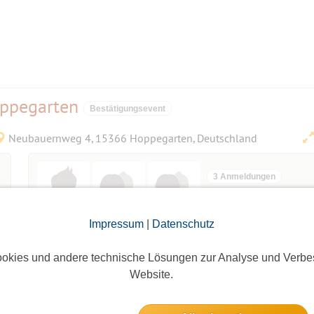
ppegarten
Bestätigungsevent
Neubauernweg 4, 15366 Hoppegarten, Deutschland
3 Anmeldungen
4 freie Plätze
Impressum
|
Datenschutz
n in geselliger Runde (Max. 4 Spieler pro Bahn)
 Möglichkeit eine zweite Bahn zu bestellen.
okies und andere technische Lösungen zur Analyse und Verbe
Website.