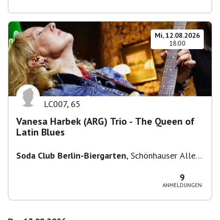
Mi, 12.08.2026
18:00
LC007
,
65
Vanesa Harbek (ARG) Trio - The Queen of
Latin Blues
Soda Club Berlin-Biergarten
,
Schönhauser Allee
36, 10435 Berlin, Deutschland
9
ANMELDUNGEN