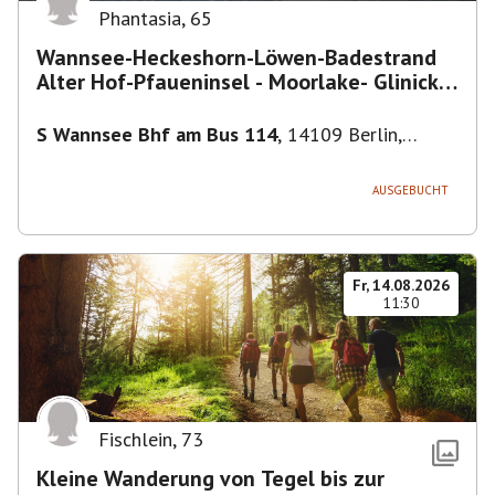
Phantasia
,
65
Wannsee-Heckeshorn-Löwen-Badestrand
Alter Hof-Pfaueninsel - Moorlake- Glinicker
Brücke-
S Wannsee Bhf am Bus 114
,
14109 Berlin,
Deutschland
AUSGEBUCHT
Fr, 14.08.2026
11:30
Fischlein
,
73
Kleine Wanderung von Tegel bis zur