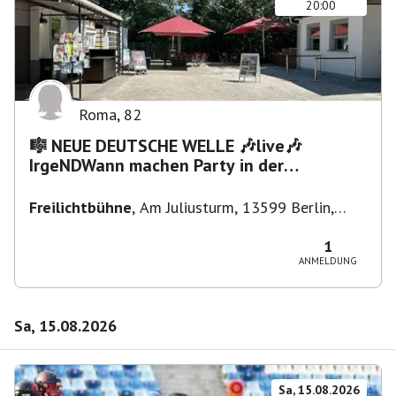
20:00
Roma
,
82
🎼 NEUE DEUTSCHE WELLE 🎶live🎶
IrgeNDWann machen Party in der
Freilichtbühne bis "...die Schule🔥"
Freilichtbühne
,
Am Juliusturm, 13599 Berlin,
Deutschland
1
ANMELDUNG
Sa, 15.08.2026
Sa, 15.08.2026