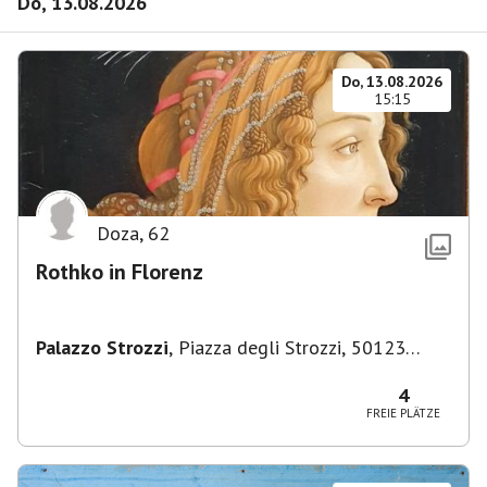
Do, 13.08.2026
Do, 13.08.2026
15:15
Doza
,
62
Rothko in Florenz
Palazzo Strozzi
,
Piazza degli Strozzi, 50123
Firenze FI, Italien
4
FREIE PLÄTZE