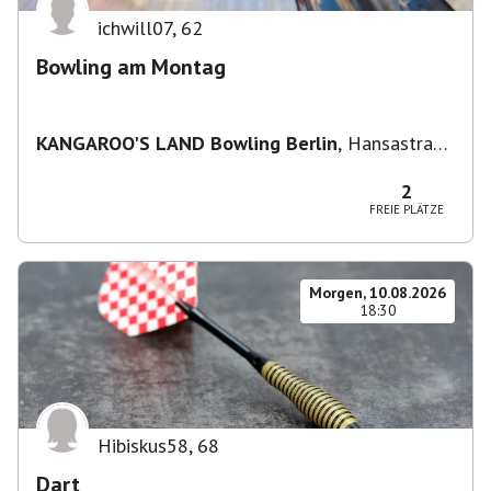
ichwill07
,
62
Bowling am Montag
KANGAROO'S LAND Bowling Berlin
,
Hansastraße
236, 13051 Berlin-Bezirk Lichtenberg,
Deutschland
2
FREIE PLÄTZE
Morgen, 10.08.2026
18:30
Hibiskus58
,
68
Dart