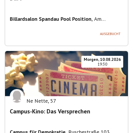
Billardsalon Spandau Pool Position
,
Am
Juliusturm 31, 13599 Berlin, Deutschland
AUSGEBUCHT
Morgen, 10.08.2026
19:30
Ne Nette
,
57
Campus-Kino: Das Versprechen
Campus für Demokratie
,
Ruschestraße 103,