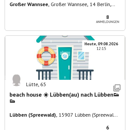
Großer Wannsee
,
Großer Wannsee, 14 Berlin,
Deutschland
8
ANMELDUNGEN
Heute, 09.08.2026
12:15
Lütte
,
65
beach house ☀️ Lübben(au) nach Lübben👟
👟
Lübben (Spreewald)
,
15907 Lübben (Spreewald),
Deutschland
6