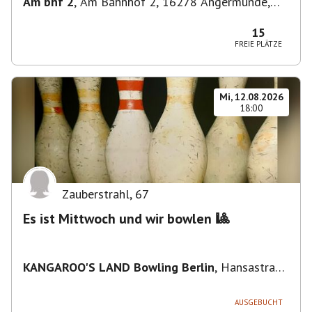
Am bhf 2
,
Am Bahnhof 2, 16278 Angermünde,
Deutschland
15
FREIE PLÄTZE
Mi, 12.08.2026
18:00
Zauberstrahl
,
67
Es ist Mittwoch und wir bowlen 🎱
KANGAROO'S LAND Bowling Berlin
,
Hansastraße
236, 13051 Berlin-Bezirk Lichtenberg,
Deutschland
AUSGEBUCHT