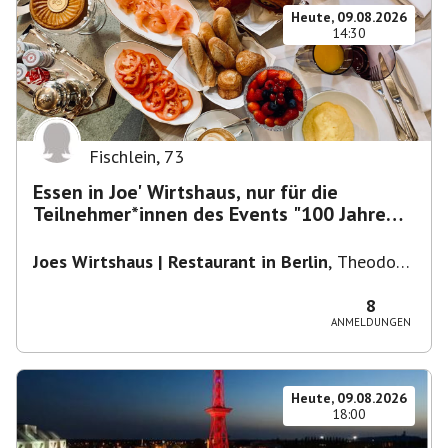
Heute, 09.08.2026
14:30
Fischlein
,
73
Essen in Joe' Wirtshaus, nur für die
Teilnehmer*innen des Events "100 Jahre
Funkturm"
Joes Wirtshaus | Restaurant in Berlin
,
Theodor-
Heuss-Platz 10, 14052 Berlin, U Theodor- Heuss
-Platz
8
ANMELDUNGEN
Heute, 09.08.2026
18:00