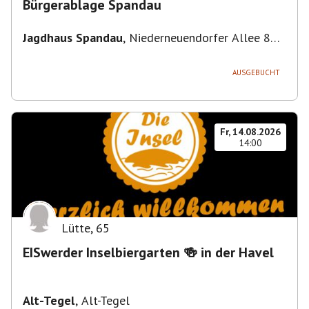
Bürgerablage Spandau
Jagdhaus Spandau
,
Niederneuendorfer Allee 80,
13587 Berlin
AUSGEBUCHT
Fr, 14.08.2026
14:00
Lütte
,
65
EISwerder Inselbiergarten 🍻 in der Havel
Alt-Tegel
,
Alt-Tegel