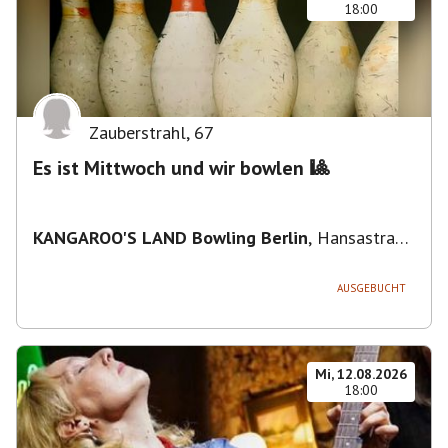
18:00
Zauberstrahl
,
67
Es ist Mittwoch und wir bowlen 🎱
KANGAROO'S LAND Bowling Berlin
,
Hansastraße
236, 13051 Berlin-Bezirk Lichtenberg,
Deutschland
AUSGEBUCHT
Mi, 12.08.2026
18:00