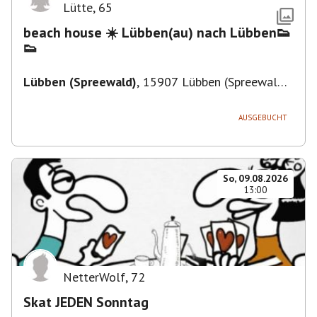
Lütte
,
65
beach house ☀️ Lübben(au) nach Lübben👟
👟
Lübben (Spreewald)
,
15907 Lübben (Spreewald),
Deutschland
AUSGEBUCHT
So, 09.08.2026
13:00
NetterWolf
,
72
Skat JEDEN Sonntag