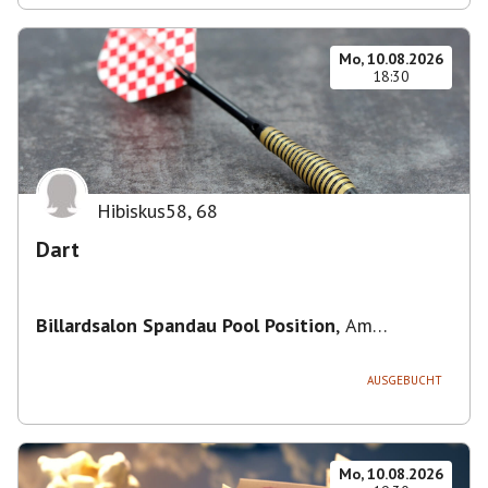
Mo, 10.08.2026
18:30
Hibiskus58
,
68
Dart
Billardsalon Spandau Pool Position
,
Am
Juliusturm 31, 13599 Berlin, Deutschland
AUSGEBUCHT
Mo, 10.08.2026