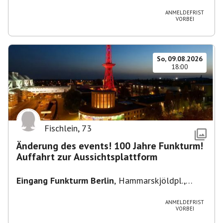
Heuss-Platz 10, 14052 Berlin, U Theodor- Heuss
-Platz
ANMELDEFRIST
VORBEI
So, 09.08.2026
18:00
Fischlein
,
73
Änderung des events! 100 Jahre Funkturm!
Auffahrt zur Aussichtsplattform
Eingang Funkturm Berlin
,
Hammarskjöldpl.,
14055 Berlin, Deutschland
ANMELDEFRIST
VORBEI