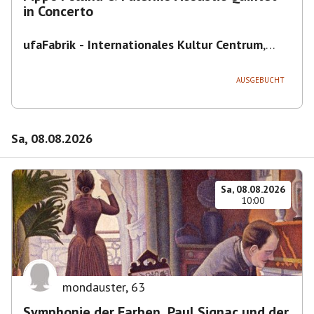
in Concerto
ufaFabrik - Internationales Kultur Centrum
,
Viktoriastraße 10-18, 12105 Berlin, U
Ullsteinstraße Ausgang Viktoriastraße
AUSGEBUCHT
Sa, 08.08.2026
Sa, 08.08.2026
10:00
mondauster
,
63
Symphonie der Farben. Paul Signac und der