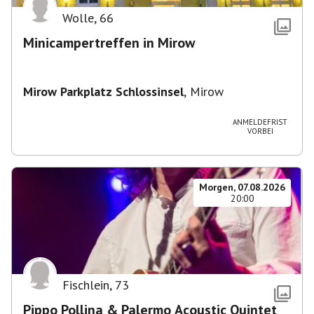
Wolle
,
66
Minicampertreffen in Mirow
Mirow Parkplatz Schlossinsel
,
Mirow
ANMELDEFRIST
VORBEI
Morgen, 07.08.2026
20:00
Fischlein
,
73
Pippo Pollina & Palermo Acoustic Quintet