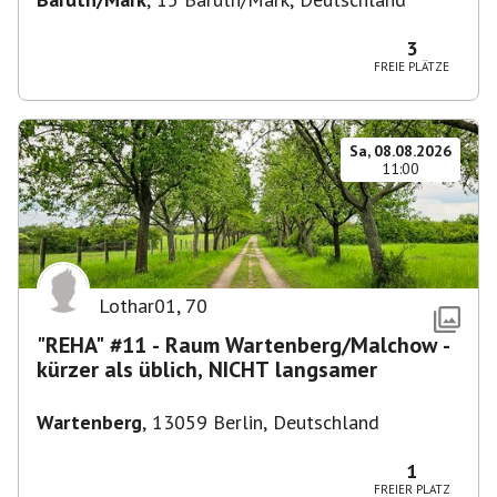
3
FREIE PLÄTZE
Sa, 08.08.2026
11:00
Lothar01
,
70
"REHA" #11 - Raum Wartenberg/Malchow -
kürzer als üblich, NICHT langsamer
Wartenberg
,
13059 Berlin, Deutschland
1
FREIER PLATZ