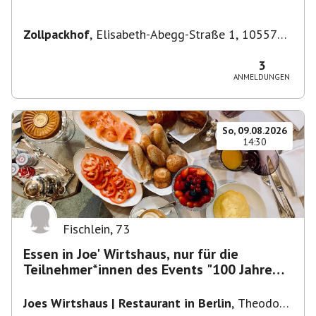
Zollpackhof
,
Elisabeth-Abegg-Straße 1, 10557
Berlin, Deutschland
3
ANMELDUNGEN
So, 09.08.2026
14:30
Fischlein
,
73
Essen in Joe' Wirtshaus, nur für die
Teilnehmer*innen des Events "100 Jahre
Funkturm"
Joes Wirtshaus | Restaurant in Berlin
,
Theodor-