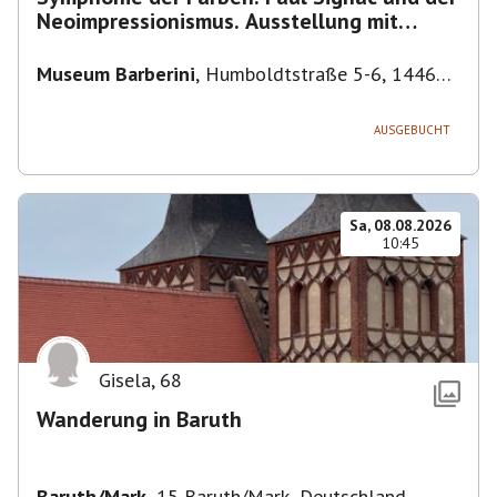
Neoimpressionismus. Ausstellung mit
Führung.
Museum Barberini
,
Humboldtstraße 5-6, 14467
Potsdam, Deutschland
AUSGEBUCHT
Sa, 08.08.2026
10:45
Gisela
,
68
Wanderung in Baruth
Baruth/Mark
,
15 Baruth/Mark, Deutschland