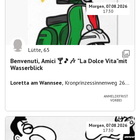
Morgen, 07.08.2026
17:30
Lütte
,
65
Benvenuti, Amici 🍸🎵🎶 "La Dolce Vita"mit
Wasserblick
Loretta am Wannsee
,
Kronprinzessinnenweg 260,
14109 Berlin, Deutschland
ANMELDEFRIST
VORBEI
Morgen, 07.08.2026
17:30