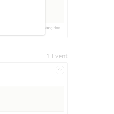
um Karzer" zu treffen. - Anmeldung bitte
e Lieblingsspiele mi...
1 Event