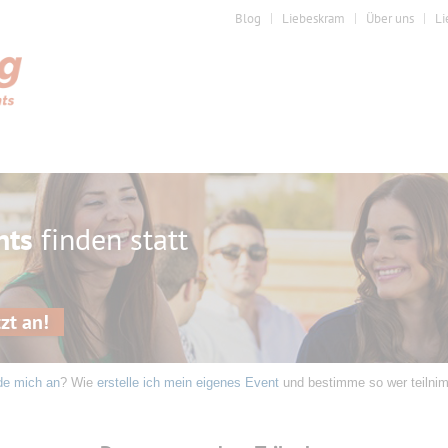
Blog
Liebeskram
Über uns
Li
nts
finden statt
zt an!
de mich an
? Wie
erstelle ich mein eigenes Event
und bestimme so wer teilni