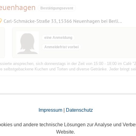
Neuenhagen
Bestätigungsevent
Carl-Schmäcke-Straße 33, 15366 Neuenhagen bei Berlin, Deutschland
eine Anmeldung
Anmeldefrist vorbei
ssierte ansprechen, sich donnerstags in der Zeit von 15:00 - 18:00 im Cafè "Z
ere selbstgebackene Kuchen und Torten und diverse Getränke. Jeder bringt sein
Impressum
|
Datenschutz
Neuenhagen
okies und andere technische Lösungen zur Analyse und Verbe
Carl-Schmäcke-Straße 33, 15366 Neuenhagen bei Berlin, Deutschland
Website.