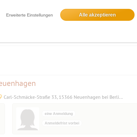
3 Anmeldungen
Alle akzeptieren
Erweiterte Einstellungen
Anmeldefrist vorbei
ssierte ansprechen, sich donnerstags in der Zeit von 15:00 - 18:00 im Cafè "Z
ere selbstgebackene Kuchen und Torten und diverse Getränke. Jeder bringt sein
Neuenhagen
Carl-Schmäcke-Straße 33, 15366 Neuenhagen bei Berlin, Deutschland
eine Anmeldung
Anmeldefrist vorbei