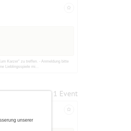
um Karzer" zu treffen. - Anmeldung bitte
e Lieblingsspiele mi...
1 Event
sserung unserer