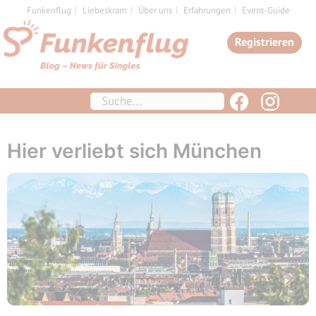
Zum
Funkenflug
Liebeskram
Über uns
Erfahrungen
Event-Guide
Inhalt
Registrieren
springen
Suchen
Hier verliebt sich München