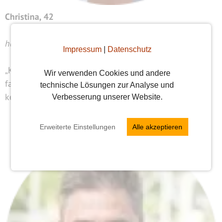
Christina, 42
hat ihren Partner über Funkenflug kennengelernt:
Impressum
|
Datenschutz
„Kann es selbst kaum glauben, dass mein Traummann
Wir verwenden Cookies und andere
fast um die Ecke im Viertel wohnt und wir uns hier
technische Lösungen zur Analyse und
kennenlernen durften.“
Verbesserung unserer Website.
Erweiterte Einstellungen
Alle akzeptieren