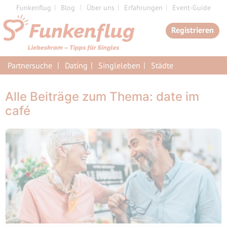
Zum
Funkenflug
Blog
Über uns
Erfahrungen
Event-Guide
Inhalt
Registrieren
springen
Partnersuche
Dating
Singleleben
Städte
Alle Beiträge zum Thema: date im
café