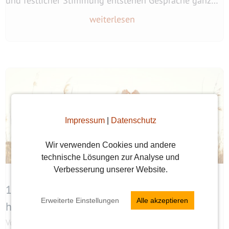
und festlicher Stimmung entstehen Gespräche ganz
von selbst. Ob Köln, Dresden oder Rothenburg: Diese
weiterlesen
Märkte gehören zu den schönsten Deutschlands und
bieten Singles die ideale Kulisse für magische
Begegnungen.
Impressum
|
Datenschutz
Wir verwenden Cookies und andere
technische Lösungen zur Analyse und
Verbesserung unserer Website.
15 Gründe, warum Dankbarkeit beim Dating
Erweiterte Einstellungen
Alle akzeptieren
hilft
Von
Kathrin