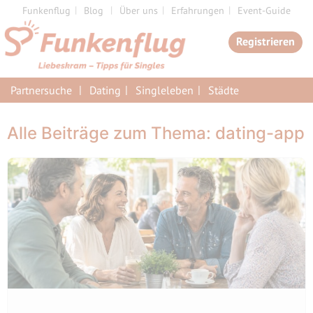
Zum
Funkenflug
Blog
Über uns
Erfahrungen
Event-Guide
Inhalt
Registrieren
springen
Partnersuche
Dating
Singleleben
Städte
Alle Beiträge zum Thema: dating-app