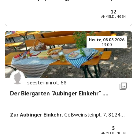
80638 München, Deutschland
,
München
12
ANMELDUNGEN
Heute, 08.08.2026
13:00
seesterninrot
,
68
Der Biergarten "Aubinger Einkehr" ....
Zur Aubinger Einkehr
,
Gößweinsteinpl. 7, 81249
München, Deutschland
5
ANMELDUNGEN