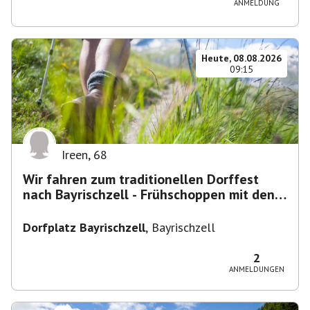
ANMELDUNG
Heute, 08.08.2026
09:15
Ireen
,
68
Wir fahren zum traditionellen Dorffest
nach Bayrischzell - Frühschoppen mit den
Dixielandlern.....
Dorfplatz Bayrischzell
,
Bayrischzell
2
ANMELDUNGEN