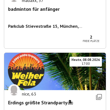
madaxx
,
57
badminton für anfänger
Parkclub Stievestraße 15, München,
Deutschland
,
München
2
FREIE PLÄTZE
Heute, 08.08.2026
17:00
nice
,
63
Erdings größte Strandparty🏝️