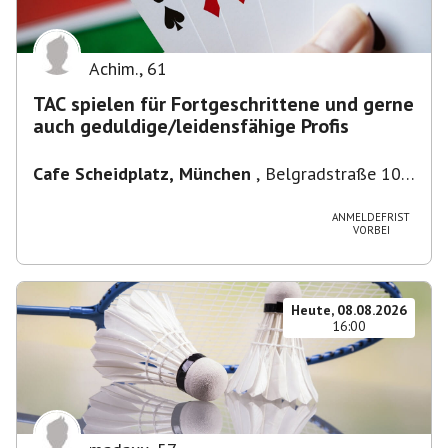
Achim.
,
61
TAC spielen für Fortgeschrittene und gerne
auch geduldige/leidensfähige Profis
Cafe Scheidplatz, München
,
Belgradstraße 104,
80804 München, Deutschland bei U-
Bahnhaltestelle Scheidplatz U2//U3
ANMELDEFRIST
VORBEI
Heute, 08.08.2026
16:00