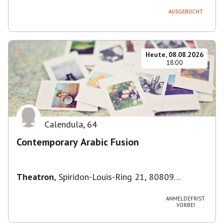
Deutschland
AUSGEBUCHT
Heute, 08.08.2026
18:00
Calendula
,
64
Contemporary Arabic Fusion
Theatron
,
Spiridon-Louis-Ring 21, 80809
München-Milbertshofen-Am Hart, Deutschland
ANMELDEFRIST
VORBEI