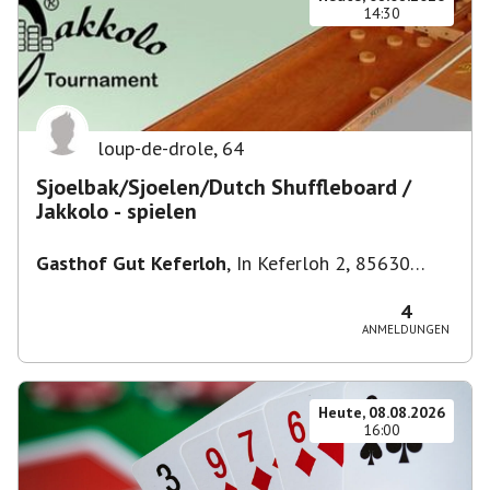
14:30
loup-de-drole
,
64
Sjoelbak/Sjoelen/Dutch Shuffleboard /
Jakkolo - spielen
Gasthof Gut Keferloh
,
In Keferloh 2, 85630
Grasbrunn, Deutschland
4
ANMELDUNGEN
Heute, 08.08.2026
16:00