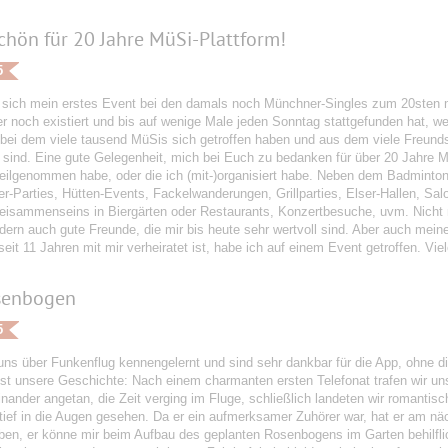
hön für 20 Jahre MüSi-Plattform!
5
t sich mein erstes Event bei den damals noch Münchner-Singles zum 20sten 
 noch existiert und bis auf wenige Male jeden Sonntag stattgefunden hat, wen
 bei dem viele tausend MüSis sich getroffen haben und aus dem viele Freun
 sind. Eine gute Gelegenheit, mich bei Euch zu bedanken für über 20 Jahre Mü
teilgenommen habe, oder die ich (mit-)organisiert habe. Neben dem Badminto
-Parties, Hütten-Events, Fackelwanderungen, Grillparties, Elser-Hallen, Sa
Beisammenseins in Biergärten oder Restaurants, Konzertbesuche, uvm. Nicht n
dern auch gute Freunde, die mir bis heute sehr wertvoll sind. Aber auch meine
seit 11 Jahren mit mir verheiratet ist, habe ich auf einem Event getroffen. Vi
senbogen
5
uns über Funkenflug kennengelernt und sind sehr dankbar für die App, ohne d
 ist unsere Geschichte: Nach einem charmanten ersten Telefonat trafen wir u
inander angetan, die Zeit verging im Fluge, schließlich landeten wir romant
tief in die Augen gesehen. Da er ein aufmerksamer Zuhörer war, hat er am nä
ben, er könne mir beim Aufbau des geplanten Rosenbogens im Garten behilflic