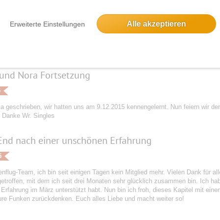
Alle akzeptieren
Erweiterte Einstellungen
5
ichte ist zu komplex um hier alles zu erzählen:-) Es ist einfach nur wunderb
ebes Funkenflug Team.
und Nora Fortsetzung
5
ja geschrieben, wir hatten uns am 9.12.2015 kennengelernt. Nun feiern wir den
. Danke Wr. Singles
End nach einer unschönen Erfahrung
5
nflug-Team, ich bin seit einigen Tagen kein Mitglied mehr. Vielen Dank für a
etroffen, mit dem ich seit drei Monaten sehr glücklich zusammen bin. Ich hab
Erfahrung im März unterstützt habt. Nun bin ich froh, dieses Kapitel mit ein
ure Funken zurückdenken. Euch alles Liebe und macht weiter so!