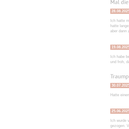
Mal die
28.08.202
Ich hatte m
hatte lange
aber dann 
19.08.202
Ich habe b
und froh, d
Traump
30.07.202
Hatte einen
25.06.202
Ich wurde 
gezogen. V