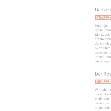
Dankesc
22.05.202
Heute jähr
heute immer
Ein Event,
entstanden
denen ich 
bye-Summer
gesellige 
lernen, son
Seite, und 
Der Ro
04.05.202
Wir haben 
wäre. Hier
beide vone
haben uns 
angeschrie