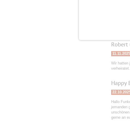
20.11.202
Meine Gesch
an Euch li
Robert 
11.11.202
Wir hatten 
verheiratet
Happy 
22.10.202
Hallo Funke
jemanden g
unschönen 
gerne an e