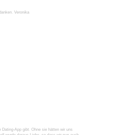
danken. Veronika
Dating-App gibt. Ohne sie hätten wir uns
ell wurde daraus Liebe, so dass wir nun auch