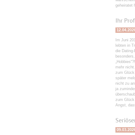
geheiratet 
Ihr Pro
12.04.202
Im Juni 201
lebten in T
die Dating-
besonders, 
„Hobbies“?!
mehr nicht.
zum Glück 
später meld
nicht zu a
ja zuminde
überschaub
zum Glück b
Angst, dass
Seriöse
09.03.202