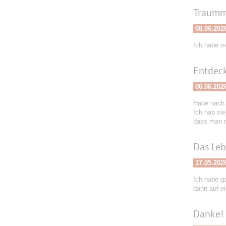
Traumm
08.06.202
Ich habe m
Entdeck
06.06.202
Habe nach 
Ich hab sie
dass man n
Das Leb
17.05.202
Ich habe ga
dann auf e
Danke!