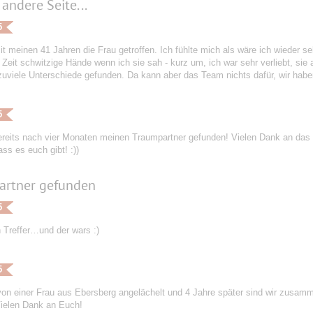
 andere Seite...
5
it meinen 41 Jahren die Frau getroffen. Ich fühlte mich als wäre ich wieder s
 Zeit schwitzige Hände wenn ich sie sah - kurz um, ich war sehr verliebt, si
zuviele Unterschiede gefunden. Da kann aber das Team nichts dafür, wir habe
5
ereits nach vier Monaten meinen Traumpartner gefunden! Vielen Dank an das 
ass es euch gibt! :))
artner gefunden
5
 Treffer…und der wars :)
5
von einer Frau aus Ebersberg angelächelt und 4 Jahre später sind wir zusam
ielen Dank an Euch!