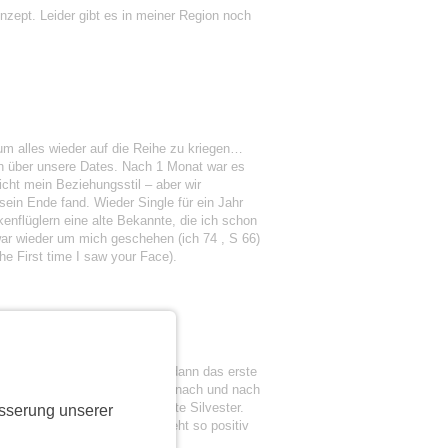
nzept. Leider gibt es in meiner Region noch
um alles wieder auf die Reihe zu kriegen…
ch über unsere Dates. Nach 1 Monat war es
icht mein Beziehungsstil – aber wir
ein Ende fand. Wieder Single für ein Jahr
enflüglern eine alte Bekannte, die ich schon
 war wieder um mich geschehen (ich 74 , S 66)
The First time I saw your Face).
. Am 2.1.2025 haben wir uns dann das erste
n wir unzertrennlich und haben nach und nach
einsam Weihnachten, das erste Silvester.
sserung unserer
 hoffe die Liebesgeschichte geht so positiv