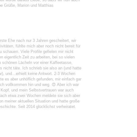
ebe Grüße, Marion und Matthias
rste Ehe nach nur 3 Jahren gescheitert, wir
täten, fühlte mich aber noch nicht bereit für
u schauen. Viele Profile gefielen mir nicht
 eigentlich Zeit zu arbeiten, bei so vielen
nem schönen Lächeln vor einer Kaffeetasse,
s nicht täte. Ich schrieb sie also an (und hatte
r), und…erhielt keine Antwort. 2-3 Wochen
te es aber unhöflich gefunden, mir einfach gar
fach vollkommen hin und weg. 😍 Aber ich war
 Kopf, und mein Selbstvertrauen war auch
 Nach etwa zwei Wochen meldete sie sich aber
on meiner aktuellen Situation und hatte große
schichte. Seit 2014 glücklichst verheiratet.