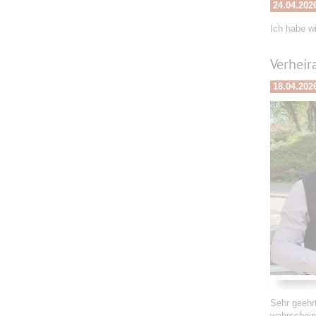
24.04.202
Ich habe w
Verheir
18.04.202
Sehr geehr
wahrschein