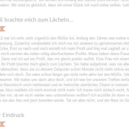
haben. Wir sind so glücklich, dass wir unser Glück mit euch teilen wollen. Li
fil brachte mich zum Lächeln...
6
2 trat ich sehr, sehr zögerlich den MüSis bei. Anfang des Jahres war meine e
rennung. Zunächst verabredete ich mich nur mit anderen zu gemeinsamen Aktivi
Ecke. Erst so nach und nach erstellt ich mein Profil und fing mal zaghaft an z
mich nervten die vielen völlig überfrachteten Profile: Wann haben diese Frauen
 Dann traf ich auf ein Profil, das mir gleich positiv auffiel. Eine Frau mit ei
 Ihr Profil brachte mich gleich zum Lächeln. Sie hatte aufgelistet, was sie alle
übersehen, dass sie zu diesem Zeitpunkt schon Monate nicht mehr online wa
ete sich doch. Sie wäre schon länger gar nicht mehr aktiv bei den MüSis, hät
ntworten. Wir trafen uns dann also doch, und ich war bei unserem Treffen ein
st theoretisch noch verheiratet und es herrschte ziemliches Chaos in meinem
ar. Also meldete ich mich erstmal nicht mehr. Ich traute mich einfach nicht.
ei mir, ob wir nicht wieder was unternehmen wollten? Ich erzählte ihr dann v
 sie das hier und jetzt beenden würde. Tat sie aber nicht, und der Rest ist Ge
r Eindruck
6