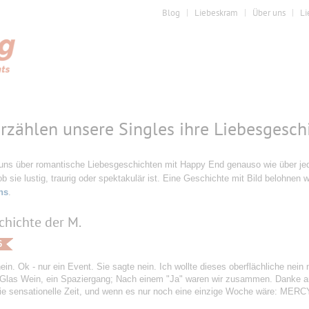
Blog
Liebeskram
Über uns
Li
erzählen unsere Singles ihre Liebesgesch
 uns über romantische Liebesgeschichten mit Happy End genauso wie über jede
ob sie lustig, traurig oder spektakulär ist. Eine Geschichte mit Bild belohnen w
ns
.
chichte der M.
6
ein. Ok - nur ein Event. Sie sagte nein. Ich wollte dieses oberflächliche nein 
 Glas Wein, ein Spaziergang; Nach einem "Ja" waren wir zusammen. Danke an
ie sensationelle Zeit, und wenn es nur noch eine einzige Woche wäre: MERC