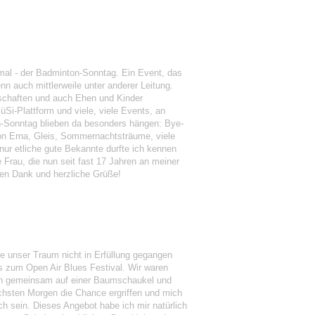
mal - der Badminton-Sonntag. Ein Event, das
n auch mittlerweile unter anderer Leitung.
dschaften und auch Ehen und Kinder
Si-Plattform und viele, viele Events, an
n-Sonntag blieben da besonders hängen: Bye-
lon Erna, Gleis, Sommernachtsträume, viele
ur etliche gute Bekannte durfte ich kennen
 Frau, die nun seit fast 17 Jahren an meiner
elen Dank und herzliche Grüße!
ie unser Traum nicht in Erfüllung gegangen
ns zum Open Air Blues Festival. Wir waren
isch gemeinsam auf einer Baumschaukel und
chsten Morgen die Chance ergriffen und mich
h sein. Dieses Angebot habe ich mir natürlich