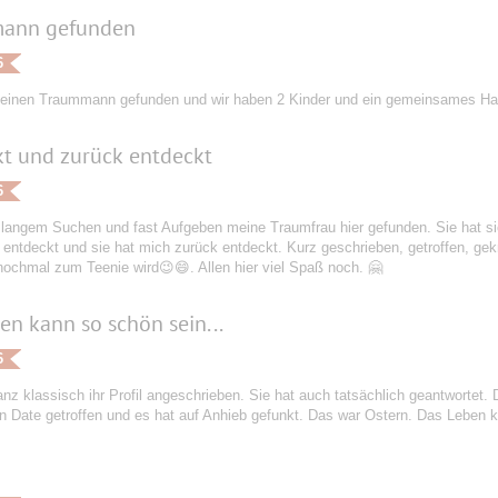
ann gefunden
6
einen Traummann gefunden und wir haben 2 Kinder und ein gemeinsames Ha
t und zurück entdeckt
6
langem Suchen und fast Aufgeben meine Traumfrau hier gefunden. Sie hat sic
 entdeckt und sie hat mich zurück entdeckt. Kurz geschrieben, getroffen, gekni
ochmal zum Teenie wird😉😄. Allen hier viel Spaß noch. 🤗
en kann so schön sein...
6
nz klassisch ihr Profil angeschrieben. Sie hat auch tatsächlich geantwortet.
in Date getroffen und es hat auf Anhieb gefunkt. Das war Ostern. Das Leben k