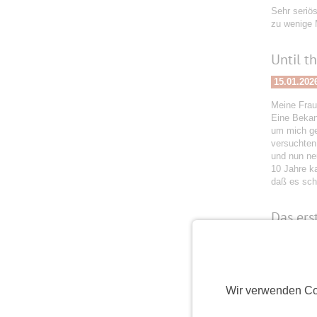
Sehr seriös
zu wenige M
Until t
15.01.202
Meine Frau
Eine Bekan
um mich ges
versuchten
und nun neu
10 Jahre ka
daß es schö
Das erst
03.01.202
Am 6.12.20
Mal live g
das Leben 
Wir verwenden Co
2026 hält v
weiter. Da