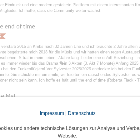
er Eindruck und eine modern gestaltete Plattform mit einem interessanten Ko
itglieder. Ich hoffe, dass die Community weiter wächst.
he end of time
6
 verstarb 2016 an Krebs nach 32 Jahren Ehe und ich brauchte 2 Jahre allein 
nte begeisterte mich 2018 für die Müsis und wir hatten einen regen Austaus
chehen. S trat in mein Leben. 7Jahre lang. Leider eine on/off Beziehung – n
 es immer wieder bis das Drama 🎭in 3 Akten (3. Akt 7 Monate) Anfang 2025 s
 bei den Funkenflüglern! Vor Sylvester 2025/2026 entdeckte ich bei den Funk
nnte. Sie schickte mir ein smile, wir feierten ein rauschendes Sylvester, es
ner nicht sein kann. Ich hoffe es hält until the end of time (Roberta Flack - 
e Mal...
6
Impressum
|
Datenschutz
24 haben mein Partner und ich angefangen uns über Funkenflug zu schreiben
etroffen und am 9.1.2025 waren wir zusammen. ... Das weitere Jahr über ware
des anderen kennengelernt. Der erste gemeinsame Urlaub, das erste Mal gem
okies und andere technische Lösungen zur Analyse und Verbe
iel für uns bereit, denn im März ziehen wir in ein gemeinsames Häuschen. Ich
Website.
nke, dass ihr uns zusammen gebracht habt.