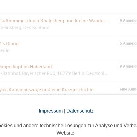
Stadtbummel durch Rheinsberg und kleine Wanderung am See
6 Anmeld
heinsberg, Deutschland
´s Dinner
5 Anmeld
erlin
oppelkopf im Haberland
9 Anmeld
U-Bahnhof, Bayerischer Pl. 0, 10779 Berlin, Deutschland
yrik, Romanauszüge und eine Kurzgeschichte
eine Anm
anziger Str. 101, 10405 Berlin, Deutschland
Impressum
|
Datenschutz
he Swinging Hermlins
5 Anmeld
0965 Berlin,Yorkstr.15
okies und andere technische Lösungen zur Analyse und Verbe
Website.