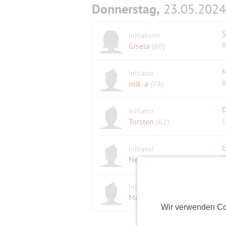
Donnerstag,
23.05.2024
Initiatorin
R
Gisela
(68)
M
Initiator
B
mik-a
(74)
D
Initiator
Torsten
(62)
L
Initiator
D
NetterWolf
(72)
T
Initiator
1
Maratiri
(78)
Wir verwenden Co