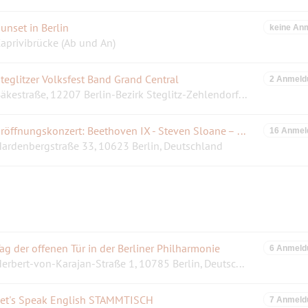
unset in Berlin
keine An
aprivibrücke (Ab und An)
teglitzer Volksfest Band Grand Central
2 Anmeld
Bäkestraße, 12207 Berlin-Bezirk Steglitz-Zehlendorf, Deutschland
Eröffnungskonzert: Beethoven IX - Steven Sloane – crescendo
16 Anmel
ardenbergstraße 33, 10623 Berlin, Deutschland
ag der offenen Tür in der Berliner Philharmonie
6 Anmeld
Herbert-von-Karajan-Straße 1, 10785 Berlin, Deutschland
et's Speak English STAMMTISCH
7 Anmeld