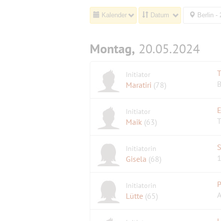
Kalender
Datum
Berlin -
Montag,
20.05.2024
T
Initiator
B
Maratiri
(78)
Initiator
Maik
(63)
Initiatorin
1
Gisela
(68)
Initiatorin
A
Lütte
(65)
L