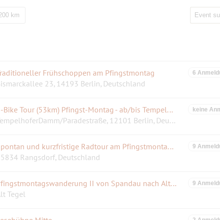
 200 km
raditioneller Frühschoppen am Pfingstmontag
6 Anmeld
ismarckallee 23, 14193 Berlin, Deutschland
E-Bike Tour (53km) Pfingst-Montag - ab/bis Tempelhofer Feld (über Müggelsee und Müggelberge)
keine An
TempelhoferDamm/Paradestraße, 12101 Berlin, Deutschland
Spontan und kurzfristige Radtour am Pfingstmontag zum Rangsdorfer See
9 Anmeld
5834 Rangsdorf, Deutschland
Pfingstmontagswanderung II von Spandau nach Alt-Tegel
9 Anmeld
lt Tegel
esebühne Mitte
2 Anmeld