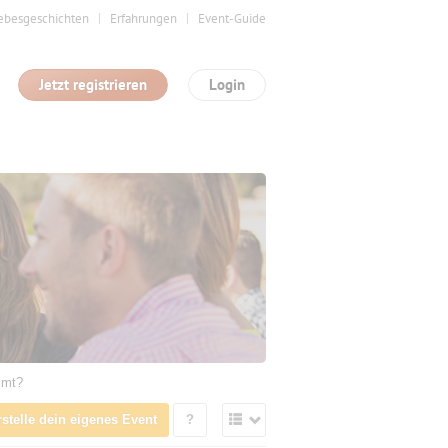
ebesgeschichten
Erfahrungen
Event-Guide
Jetzt registrieren
Login
mmt?
rstelle dein eigenes Event
?