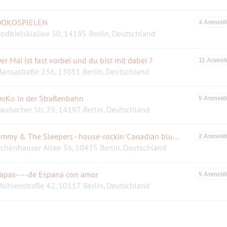
DOKOSPIELEN
4 Anmeld
odbielskiallee 50, 14195 Berlin, Deutschland
er Mai ist fast vorbei und du bist mit dabei ?
11 Anmel
ansastraße 236, 13051 Berlin, Deutschland
oKo in der Straßenbahn
5 Anmeld
aubacher Str. 29, 14197 Berlin, Deutschland
Jimmy & The Sleepers - house-rockin' Canadian blues - im SODA Club Biergarten-30 Jahre Speiches R&B
2 Anmeld
chönhauser Allee 36, 10435 Berlin, Deutschland
apas----de Espana con amor
5 Anmeld
ohrenstraße 42, 10117 Berlin, Deutschland