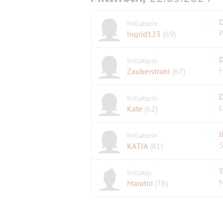
Initiatorin
P
Ingrid123
(69)
D
Initiatorin
H
Zauberstrahl
(67)
D
Initiatorin
L
Kate
(62)
Initiatorin
S
KATJA
(81)
T
Initiator
M
Maratiri
(78)