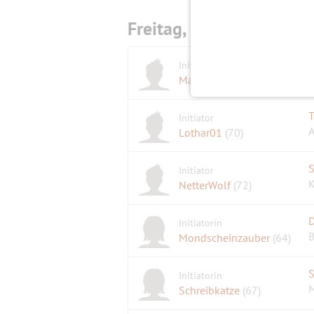
Freitag,
24.05.2024
Initiator
1
Maratiri
(78)
T
Initiator
A
Lothar01
(70)
S
Initiator
K
NetterWolf
(72)
D
Initiatorin
B
Mondscheinzauber
(64)
S
Initiatorin
M
Schreibkatze
(67)