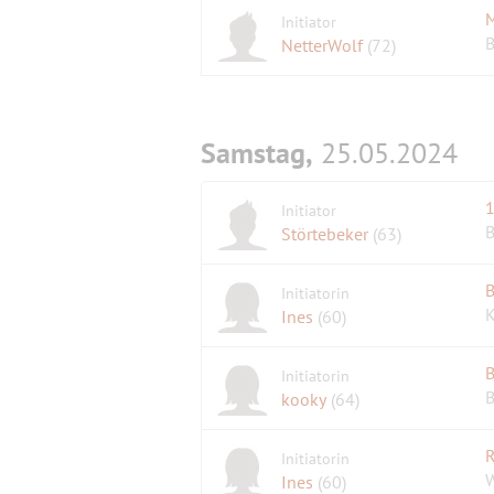
Initiator
B
NetterWolf
(72)
Samstag,
25.05.2024
1
Initiator
B
Störtebeker
(63)
B
Initiatorin
K
Ines
(60)
B
Initiatorin
B
kooky
(64)
R
Initiatorin
W
Ines
(60)