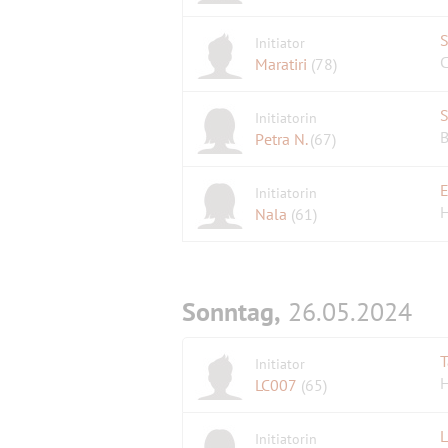
S
Initiator
C
Maratiri
(78)
S
Initiatorin
Petra N.
(67)
Initiatorin
H
Nala
(61)
Sonntag,
26.05.2024
T
Initiator
LC007
(65)
L
Initiatorin