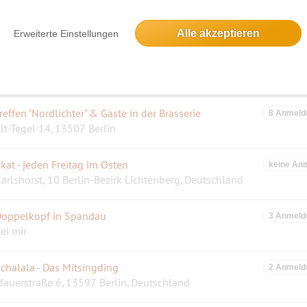
Alle akzeptieren
Erweiterte Einstellungen
Wanderung an der Fließwiese Ruhleben entlang bis zum S-Bahnhof Pichelsberg
7 Anmeld
3597 Berlin, Deutschland
reffen "Nordlichter" & Gäste in der Brasserie
8 Anmeld
lt-Tegel 14, 13507 Berlin
kat - jeden Freitag im Osten
keine An
arlshorst, 10 Berlin-Bezirk Lichtenberg, Deutschland
oppelkopf in Spandau
3 Anmeld
ei mir
chalala - Das Mitsingding
2 Anmeld
auerstraße 6, 13597 Berlin, Deutschland