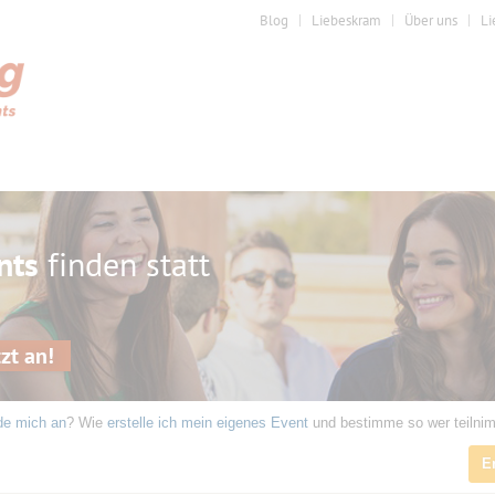
Blog
Liebeskram
Über uns
Li
nts
finden statt
zt an!
de mich an
? Wie
erstelle ich mein eigenes Event
und bestimme so wer teilni
E