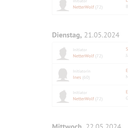
Initiator
B
NetterWolf
(72)
Dienstag,
21.05.2024
S
Initiator
J
NetterWolf
(72)
E
Initiatorin
N
Ines
(60)
E
Initiator
G
NetterWolf
(72)
Mittwoch,
22.05.2024