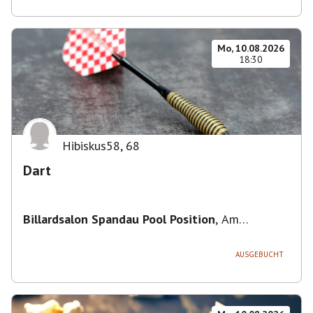
Mo, 10.08.2026
18:30
Hibiskus58
,
68
Dart
Billardsalon Spandau Pool Position
,
Am
Juliusturm 31, 13599 Berlin, Deutschland
AUSGEBUCHT