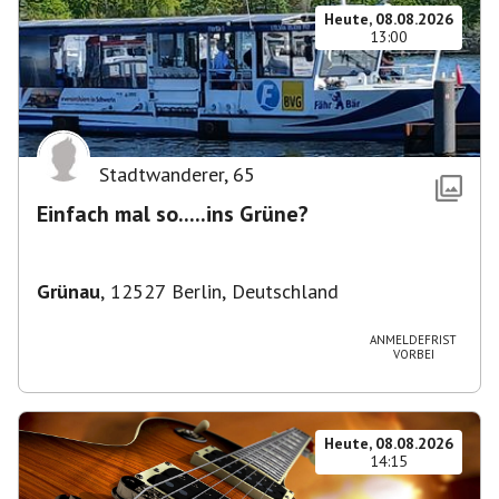
Heute, 08.08.2026
13:00
Stadtwanderer
,
65
Einfach mal so.....ins Grüne?
Grünau
,
12527 Berlin, Deutschland
ANMELDEFRIST
VORBEI
Heute, 08.08.2026
14:15