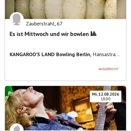
Zauberstrahl
,
67
Es ist Mittwoch und wir bowlen 🎱
KANGAROO'S LAND Bowling Berlin
,
Hansastraße
236, 13051 Berlin-Bezirk Lichtenberg,
Deutschland
AUSGEBUCHT
Mi, 12.08.2026
18:00