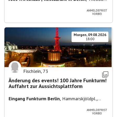
Heuss-Platz 10, 14052 Berlin, U Theodor- Heuss
-Platz
ANMELDEFRIST
VORBEI
Morgen, 09.08.2026
18:00
Fischlein
,
73
Änderung des events! 100 Jahre Funkturm!
Auffahrt zur Aussichtsplattform
Eingang Funkturm Berlin
,
Hammarskjöldpl.,
14055 Berlin, Deutschland
ANMELDEFRIST
VORBEI