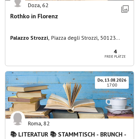
Doza
,
62
Rothko in Florenz
Palazzo Strozzi
,
Piazza degli Strozzi, 50123
Firenze FI, Italien
4
FREIE PLÄTZE
Do, 13.08.2026
17:00
Roma
,
82
📚 LITERATUR 📚 STAMMTISCH - BRUNCH -