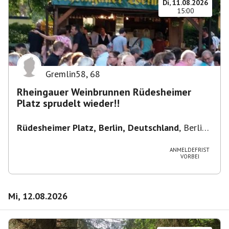
Di, 11.08.2026
15:00
Gremlin58
,
68
Rheingauer Weinbrunnen Rüdesheimer
Platz sprudelt wieder!!
Rüdesheimer Platz, Berlin, Deutschland
,
Berlin-
Wilmersdorf Rüdesheimer Platz
ANMELDEFRIST
VORBEI
Mi, 12.08.2026