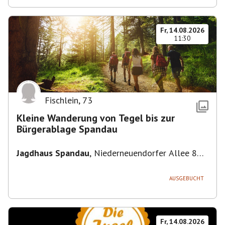
Fr, 14.08.2026
11:30
Fischlein
,
73
Kleine Wanderung von Tegel bis zur
Bürgerablage Spandau
Jagdhaus Spandau
,
Niederneuendorfer Allee 80,
13587 Berlin
AUSGEBUCHT
Fr, 14.08.2026