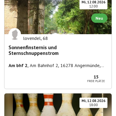
Mi, 12.08.2026
12:00
Neu
lovendel
,
68
Sonnenfinsternis und
Sternschnuppenstrom
Am bhf 2
,
Am Bahnhof 2, 16278 Angermünde,
Deutschland
15
FREIE PLÄTZE
Mi, 12.08.2026
18:00