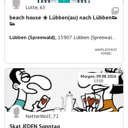
Lütte
,
65
beach house ☀️ Lübben(au) nach Lübben👟
👟
Lübben (Spreewald)
,
15907 Lübben (Spreewald),
Deutschland
ANMELDEFRIST
VORBEI
Morgen, 09.08.2026
13:00
NetterWolf
,
72
Skat JEDEN Sonntag