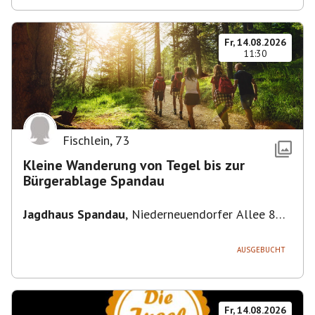
Fr, 14.08.2026
11:30
Fischlein
,
73
Kleine Wanderung von Tegel bis zur
Bürgerablage Spandau
Jagdhaus Spandau
,
Niederneuendorfer Allee 80,
13587 Berlin
AUSGEBUCHT
Fr, 14.08.2026