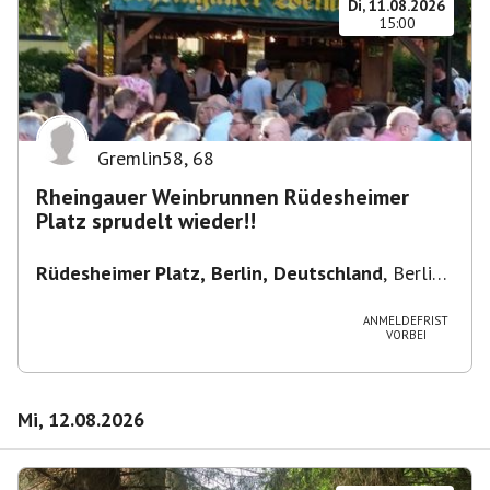
Di, 11.08.2026
15:00
Gremlin58
,
68
Rheingauer Weinbrunnen Rüdesheimer
Platz sprudelt wieder!!
Rüdesheimer Platz, Berlin, Deutschland
,
Berlin-
Wilmersdorf Rüdesheimer Platz
ANMELDEFRIST
VORBEI
Mi, 12.08.2026