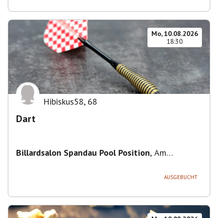
Mo, 10.08.2026
18:30
Hibiskus58
,
68
Dart
Billardsalon Spandau Pool Position
,
Am
Juliusturm 31, 13599 Berlin, Deutschland
AUSGEBUCHT