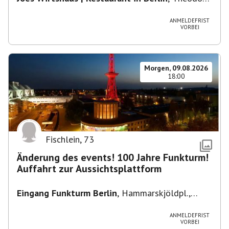
Heuss-Platz 10, 14052 Berlin, U Theodor- Heuss
-Platz
ANMELDEFRIST
VORBEI
Morgen, 09.08.2026
18:00
Fischlein
,
73
Änderung des events! 100 Jahre Funkturm!
Auffahrt zur Aussichtsplattform
Eingang Funkturm Berlin
,
Hammarskjöldpl.,
14055 Berlin, Deutschland
ANMELDEFRIST
VORBEI