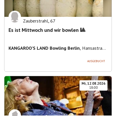
Zauberstrahl
,
67
Es ist Mittwoch und wir bowlen 🎱
KANGAROO'S LAND Bowling Berlin
,
Hansastraße
236, 13051 Berlin-Bezirk Lichtenberg,
Deutschland
AUSGEBUCHT
Mi, 12.08.2026
18:00