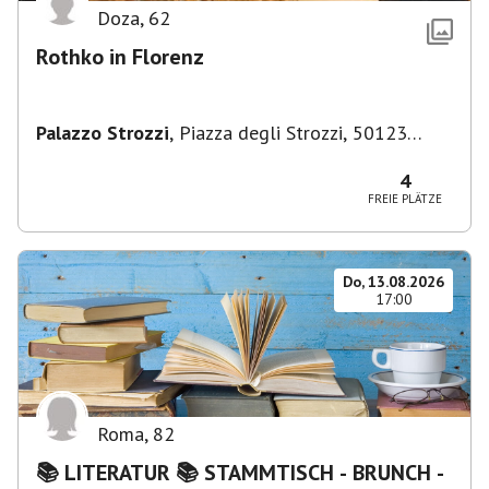
Doza
,
62
Rothko in Florenz
Palazzo Strozzi
,
Piazza degli Strozzi, 50123
Firenze FI, Italien
4
FREIE PLÄTZE
Do, 13.08.2026
17:00
Roma
,
82
📚 LITERATUR 📚 STAMMTISCH - BRUNCH -