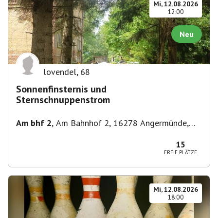
Mi, 12.08.2026
12:00
Neu
lovendel
,
68
Sonnenfinsternis und
Sternschnuppenstrom
Am bhf 2
,
Am Bahnhof 2, 16278 Angermünde,
Deutschland
15
FREIE PLÄTZE
Mi, 12.08.2026
18:00