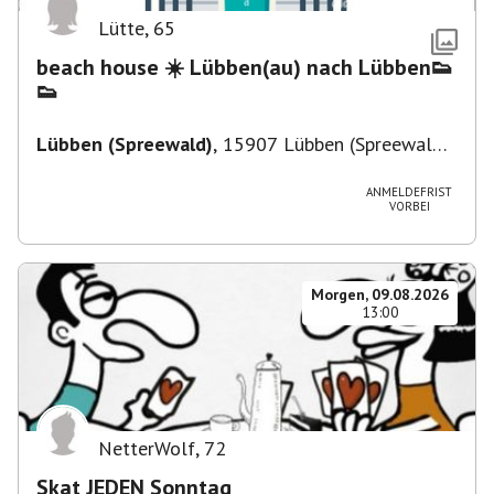
Lütte
,
65
beach house ☀️ Lübben(au) nach Lübben👟
👟
Lübben (Spreewald)
,
15907 Lübben (Spreewald),
Deutschland
ANMELDEFRIST
VORBEI
Morgen, 09.08.2026
13:00
NetterWolf
,
72
Skat JEDEN Sonntag