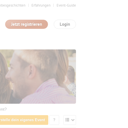
ebesgeschichten
Erfahrungen
Event-Guide
Jetzt registrieren
Login
mmt?
rstelle dein eigenes Event
?