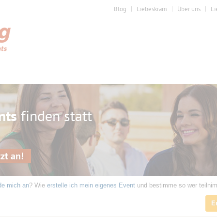
Blog
Liebeskram
Über uns
Li
nts
finden statt
zt an!
de mich an
? Wie
erstelle ich mein eigenes Event
und bestimme so wer teilni
E