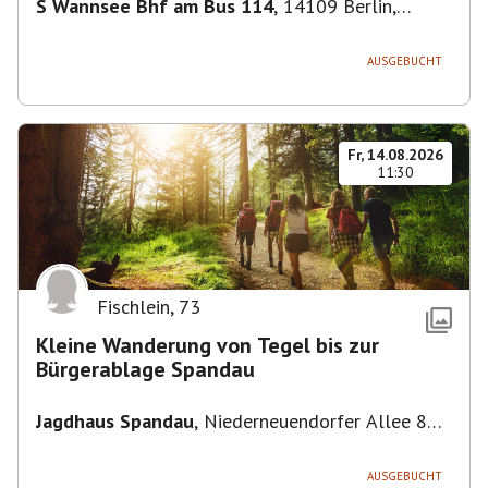
S Wannsee Bhf am Bus 114
,
14109 Berlin,
Deutschland
AUSGEBUCHT
Fr, 14.08.2026
11:30
Fischlein
,
73
Kleine Wanderung von Tegel bis zur
Bürgerablage Spandau
Jagdhaus Spandau
,
Niederneuendorfer Allee 80,
13587 Berlin
AUSGEBUCHT