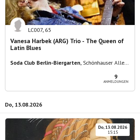
LC007
,
65
Vanesa Harbek (ARG) Trio - The Queen of
Latin Blues
Soda Club Berlin-Biergarten
,
Schönhauser Allee
36, 10435 Berlin, Deutschland
9
ANMELDUNGEN
Do, 13.08.2026
Do, 13.08.2026
15:15