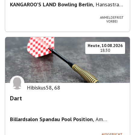
KANGAROO'S LAND Bowling Berlin
,
Hansastraße
236, 13051 Berlin-Bezirk Lichtenberg,
Deutschland
ANMELDEFRIST
VORBEI
Heute, 10.08.2026
18:30
Hibiskus58
,
68
Dart
Billardsalon Spandau Pool Position
,
Am
Juliusturm 31, 13599 Berlin, Deutschland
AUSGEBUCHT