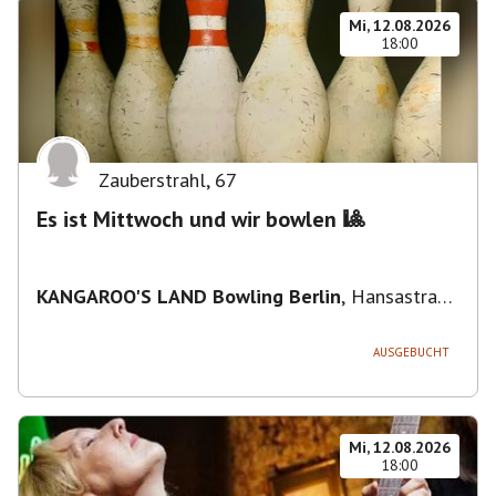
Mi, 12.08.2026
18:00
Zauberstrahl
,
67
Es ist Mittwoch und wir bowlen 🎱
KANGAROO'S LAND Bowling Berlin
,
Hansastraße
236, 13051 Berlin-Bezirk Lichtenberg,
Deutschland
AUSGEBUCHT
Mi, 12.08.2026
18:00