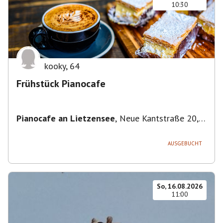
10:30
kooky
,
64
Frühstück Pianocafe
Pianocafe an Lietzensee
,
Neue Kantstraße 20,
14057 Berlin, Deutschland
AUSGEBUCHT
So, 16.08.2026
11:00