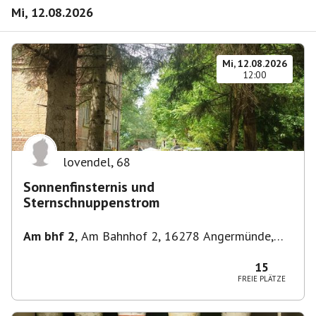
Mi, 12.08.2026
Mi, 12.08.2026
12:00
lovendel
,
68
Sonnenfinsternis und
Sternschnuppenstrom
Am bhf 2
,
Am Bahnhof 2, 16278 Angermünde,
Deutschland
15
FREIE PLÄTZE