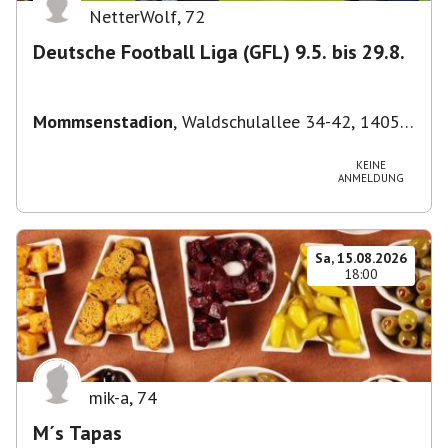
NetterWolf
,
72
Deutsche Football Liga (GFL) 9.5. bis 29.8.
Mommsenstadion
,
Waldschulallee 34-42, 14055
Berlin, Deutschland
KEINE
ANMELDUNG
Sa, 15.08.2026
18:00
mik-a
,
74
M´s Tapas