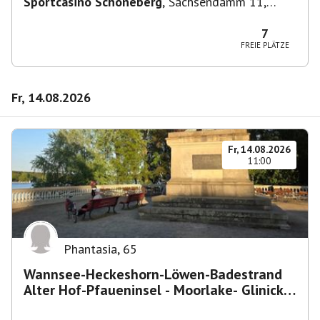
Sportcasino Schöneberg
,
Sachsendamm 11,
10829 Berlin, Deutschland
7
FREIE PLÄTZE
Fr, 14.08.2026
Fr, 14.08.2026
11:00
Phantasia
,
65
Wannsee-Heckeshorn-Löwen-Badestrand
Alter Hof-Pfaueninsel - Moorlake- Glinicker
Brücke-