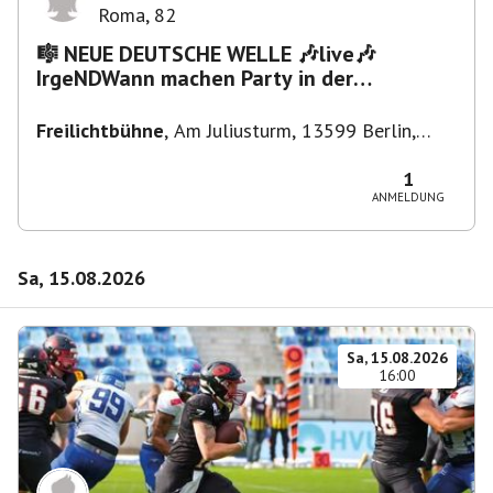
Roma
,
82
🎼 NEUE DEUTSCHE WELLE 🎶live🎶
IrgeNDWann machen Party in der
Freilichtbühne bis "...die Schule🔥"
Freilichtbühne
,
Am Juliusturm, 13599 Berlin,
Deutschland
1
ANMELDUNG
Sa, 15.08.2026
Sa, 15.08.2026
16:00