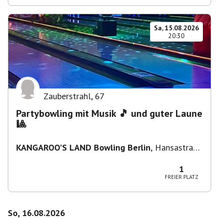
Sa, 15.08.2026
20:30
Zauberstrahl
,
67
Partybowling mit Musik 🎵 und guter Laune
🎱
KANGAROO'S LAND Bowling Berlin
,
Hansastraße
236, 13051 Berlin-Bezirk Lichtenberg,
Deutschland
1
FREIER PLATZ
So, 16.08.2026