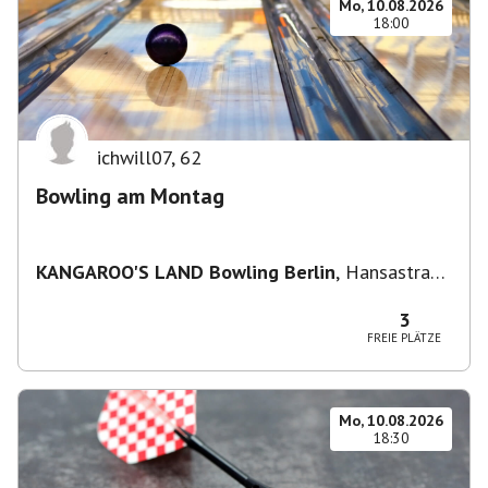
Mo, 10.08.2026
18:00
ichwill07
,
62
Bowling am Montag
KANGAROO'S LAND Bowling Berlin
,
Hansastraße
236, 13051 Berlin-Bezirk Lichtenberg,
Deutschland
3
FREIE PLÄTZE
Mo, 10.08.2026
18:30