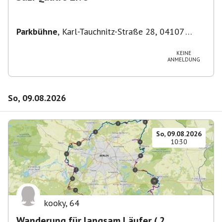
Parkbühne
,
Karl-Tauchnitz-Straße 28, 04107
Leipzig, Deutschland
KEINE
ANMELDUNG
So, 09.08.2026
So, 09.08.2026
10:30
kooky
,
64
Wanderung für langsam Läufer ( 2.