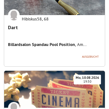
Hibiskus58
,
68
Dart
Billardsalon Spandau Pool Position
,
Am
Juliusturm 31, 13599 Berlin, Deutschland
AUSGEBUCHT
Mo, 10.08.2026
19:30