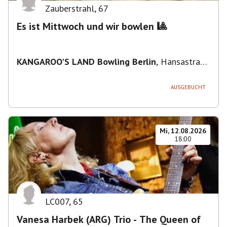
Zauberstrahl
,
67
Es ist Mittwoch und wir bowlen 🎱
KANGAROO'S LAND Bowling Berlin
,
Hansastraße
236, 13051 Berlin-Bezirk Lichtenberg,
Deutschland
AUSGEBUCHT
Mi, 12.08.2026
18:00
LC007
,
65
Vanesa Harbek (ARG) Trio - The Queen of