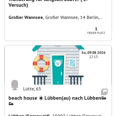
Versuch)
Großer Wannsee
,
Großer Wannsee, 14 Berlin,
Deutschland
1
FREIER PLATZ
So, 09.08.2026
12:15
Lütte
,
65
beach house ☀️ Lübben(au) nach Lübben👟
👟
Lübben (Spreewald)
,
15907 Lübben (Spreewald),