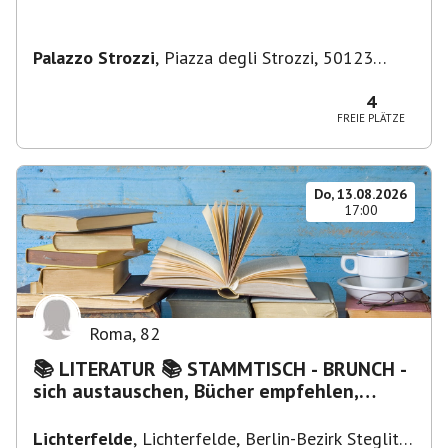
Palazzo Strozzi
,
Piazza degli Strozzi, 50123
Firenze FI, Italien
4
FREIE PLÄTZE
Do, 13.08.2026
17:00
Roma
,
82
📚 LITERATUR 📚 STAMMTISCH - BRUNCH -
sich austauschen, Bücher empfehlen,
Lesen/Vorlesen
Lichterfelde
,
Lichterfelde, Berlin-Bezirk Steglitz-