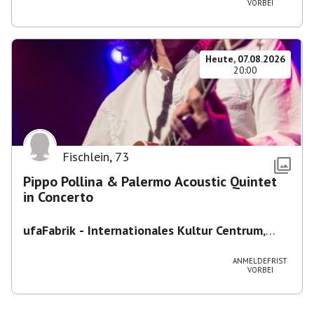
VORBEI
Heute, 07.08.2026
20:00
Fischlein
,
73
Pippo Pollina & Palermo Acoustic Quintet
in Concerto
ufaFabrik - Internationales Kultur Centrum
,
Viktoriastraße 10-18, 12105 Berlin, U
Ullsteinstraße Ausgang Viktoriastraße
ANMELDEFRIST
VORBEI