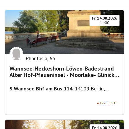
Fr, 14.08.2026
11:00
Phantasia
,
65
Wannsee-Heckeshorn-Löwen-Badestrand
Alter Hof-Pfaueninsel - Moorlake- Glinicker
Brücke-
S Wannsee Bhf am Bus 114
,
14109 Berlin,
Deutschland
AUSGEBUCHT
Fr, 14.08.2026