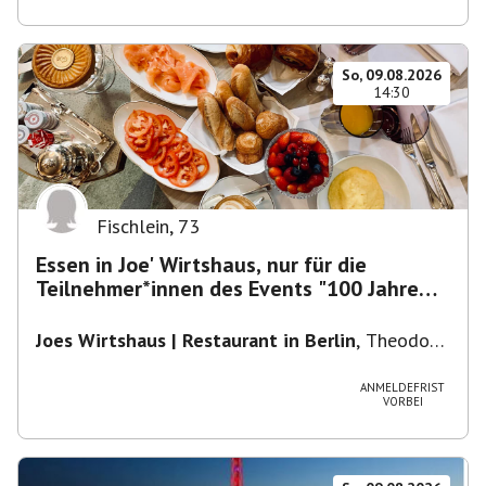
So, 09.08.2026
14:30
Fischlein
,
73
Essen in Joe' Wirtshaus, nur für die
Teilnehmer*innen des Events "100 Jahre
Funkturm"
Joes Wirtshaus | Restaurant in Berlin
,
Theodor-
Heuss-Platz 10, 14052 Berlin, U Theodor- Heuss
-Platz
ANMELDEFRIST
VORBEI