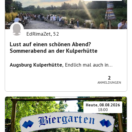
EdRimaZet
,
52
Lust auf einen schönen Abend?
Sommerabend an der Kulperhütte
Augsburg Kulperhütte
,
Endlich mal auch in
Augsburg!!! Pfarrer-Bogner-Straße, 86199
Augsburg
2
ANMELDUNGEN
Heute, 08.08.2026
18:00