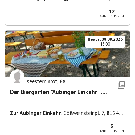
80638 München, Deutschland
,
München
12
ANMELDUNGEN
Heute, 08.08.2026
13:00
seesterninrot
,
68
Der Biergarten "Aubinger Einkehr" ....
Zur Aubinger Einkehr
,
Gößweinsteinpl. 7, 81249
München, Deutschland
5
ANMELDUNGEN