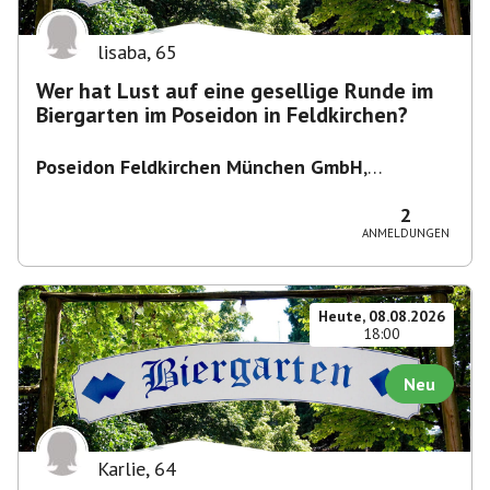
lisaba
,
65
Wer hat Lust auf eine gesellige Runde im
Biergarten im Poseidon in Feldkirchen?
Poseidon Feldkirchen München GmbH
,
Bahnhofstraße 19, 85622 Feldkirchen,
Deutschland
2
ANMELDUNGEN
Heute, 08.08.2026
18:00
Neu
Karlie
,
64