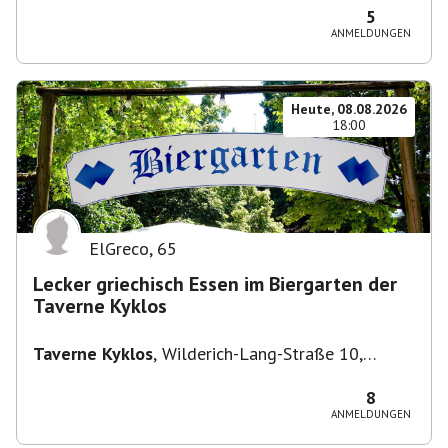
5
ANMELDUNGEN
Heute, 08.08.2026
18:00
ElGreco
,
65
Lecker griechisch Essen im Biergarten der
Taverne Kyklos
Taverne Kyklos
,
Wilderich-Lang-Straße 10,
80634 München-Neuhausen-Nymphenburg,
Deutschland
8
ANMELDUNGEN