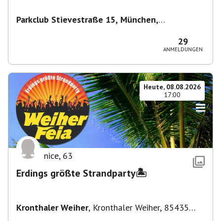
Parkclub Stievestraße 15, München,
Deutschland
,
München
29
ANMELDUNGEN
Heute, 08.08.2026
17:00
nice
,
63
Erdings größte Strandparty🏝️
Kronthaler Weiher
,
Kronthaler Weiher, 85435
Erding