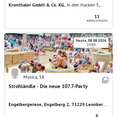
Kronthaler GmbH & Co. KG
,
In den Hacken 5,
85435 Erding, Deutschland
11
ANMELDUNGEN
Heute, 08.08.2026
19:00
Música
,
58
Strohländle - Die neue 107.7-Party
Engelbergwiese, Engelberg 2, 71229 Leonberg,
Deutschland
,
Leonberg
8