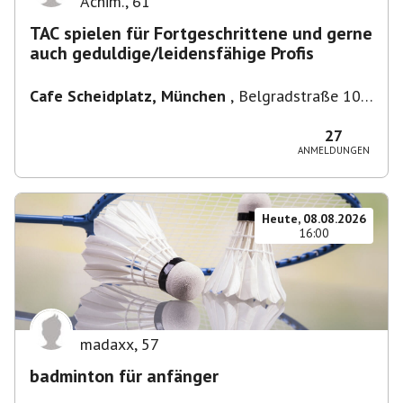
Achim.
,
61
TAC spielen für Fortgeschrittene und gerne
auch geduldige/leidensfähige Profis
Cafe Scheidplatz, München
,
Belgradstraße 104,
80804 München, Deutschland bei U-
Bahnhaltestelle Scheidplatz U2//U3
27
ANMELDUNGEN
Heute, 08.08.2026
16:00
madaxx
,
57
badminton für anfänger