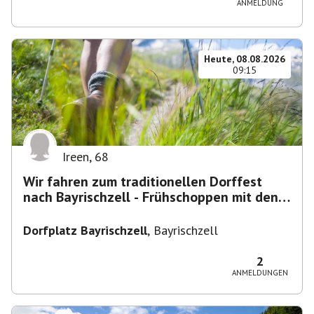
ANMELDUNG
Heute, 08.08.2026
09:15
Ireen
,
68
Wir fahren zum traditionellen Dorffest
nach Bayrischzell - Frühschoppen mit den
Dixielandlern.....
Dorfplatz Bayrischzell
,
Bayrischzell
2
ANMELDUNGEN