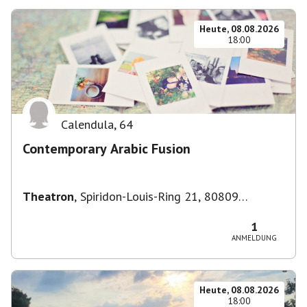
Heute, 08.08.2026
18:00
Calendula
,
64
Contemporary Arabic Fusion
Theatron
,
Spiridon-Louis-Ring 21, 80809
München-Milbertshofen-Am Hart, Deutschland
1
ANMELDUNG
Heute, 08.08.2026
18:00