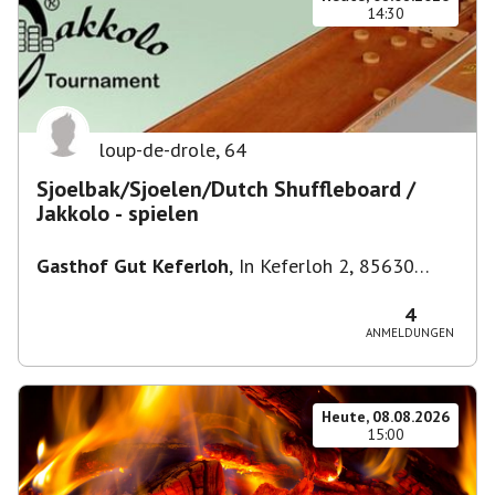
14:30
loup-de-drole
,
64
Sjoelbak/Sjoelen/Dutch Shuffleboard /
Jakkolo - spielen
Gasthof Gut Keferloh
,
In Keferloh 2, 85630
Grasbrunn, Deutschland
4
ANMELDUNGEN
Heute, 08.08.2026
15:00