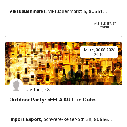
Viktualienmarkt
,
Viktualienmarkt 3, 80331
München, Deutschland
ANMELDEFRIST
VORBEI
Heute, 06.08.2026
20:30
Upstart
,
58
Outdoor Party: «FELA KUTI in Dub»
Import Export
,
Schwere-Reiter-Str. 2h, 80636
München-Neuhausen-Nymphenburg, Deutschland