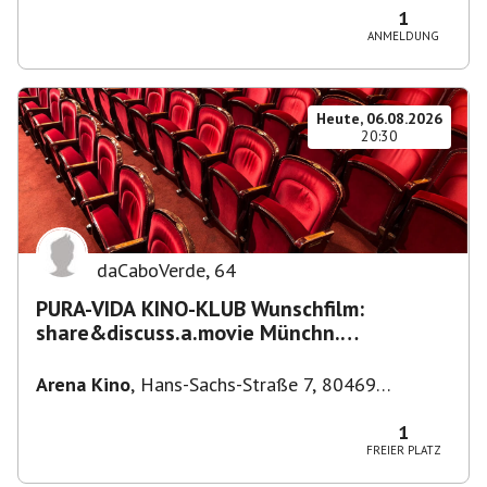
1
ANMELDUNG
Heute, 06.08.2026
20:30
daCaboVerde
,
64
PURA-VIDA KINO-KLUB Wunschfilm:
share&discuss.a.movie Münchn.
Filmkunstwochen "Nirgendwo in Afrika"
Arena Kino
,
Hans-Sachs-Straße 7, 80469
München-Ludwigsvorstadt-Isarvorstadt,
Deutschland
1
FREIER PLATZ