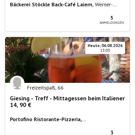
Bäckerei Stöckle Back-Café Laiern
,
Werner-
Siemens-Straße 2, 74321 Bietigheim-Bissingen,
Deutschland
5
ANMELDUNGEN
Heute, 06.08.2026
13:00
Freizeitspaß
,
66
Giesing - Treff - Mittagessen beim Italiener
14, 90 €
Portofino Ristorante-Pizzeria,
Scharfreiterplatz, München-Obergiesing-
Fasangarten, Deutschland
,
München
3