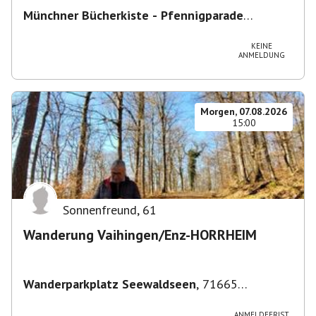
Münchner Bücherkiste - Pfennigparade
ChancenWerk GmbH
,
Hanauer Str. 85A, 80993
München-Moosach, Deutschland
KEINE
ANMELDUNG
Morgen, 07.08.2026
15:00
Sonnenfreund
,
61
Wanderung Vaihingen/Enz-HORRHEIM
Wanderparkplatz Seewaldseen
,
71665
Vaihingen/Enz
ANMELDEFRIST