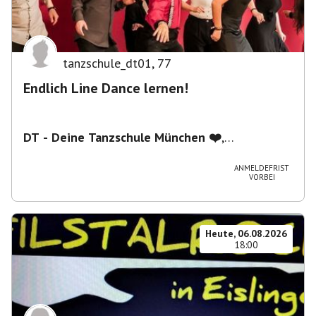
tanzschule_dt01
,
77
Endlich Line Dance lernen!
DT - Deine Tanzschule München ❤️
,
Schwanthalerstraße 5/2.Stock, 80336 München,
Deutschland
ANMELDEFRIST
VORBEI
Heute, 06.08.2026
18:00