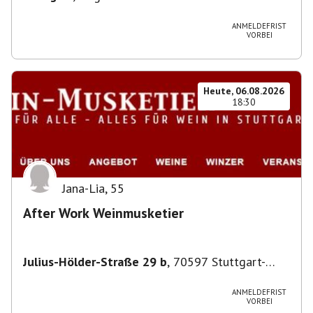
ANMELDEFRIST
VORBEI
Heute, 06.08.2026
18:30
Jana-Lia
,
55
After Work Weinmusketier
Julius-Hölder-Straße 29 b
,
70597 Stuttgart-
Degerloch
ANMELDEFRIST
VORBEI