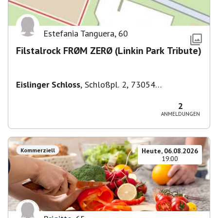
Estefania Tanguera
,
60
Filstalrock FRØM ZERØ (Linkin Park Tribute)
Eislinger Schloss
,
Schloßpl. 2, 73054
Eislingen/Fils, Deutschland
2
ANMELDUNGEN
Kommerziell
Heute, 06.08.2026
19:00