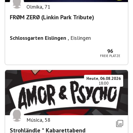
Olmika
,
71
FRØM ZERØ (Linkin Park Tribute)
Schlossgarten Eislingen
,
Eislingen
96
FREIE PLÄTZE
Heute, 06.08.2026
18:00
Música
,
58
Strohländle * Kabarettabend