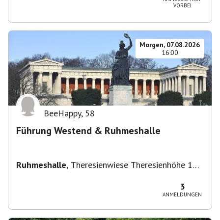
VORBEI
Morgen, 07.08.2026
16:00
BeeHappy
,
58
Führung Westend & Ruhmeshalle
Ruhmeshalle
,
Theresienwiese Theresienhöhe 16,
Theresienhöhe 16, 80339 München, Deutschland
3
ANMELDUNGEN