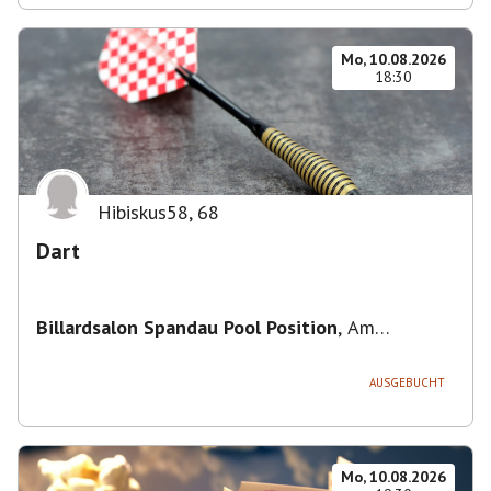
Mo, 10.08.2026
18:30
Hibiskus58
,
68
Dart
Billardsalon Spandau Pool Position
,
Am
Juliusturm 31, 13599 Berlin, Deutschland
AUSGEBUCHT
Mo, 10.08.2026