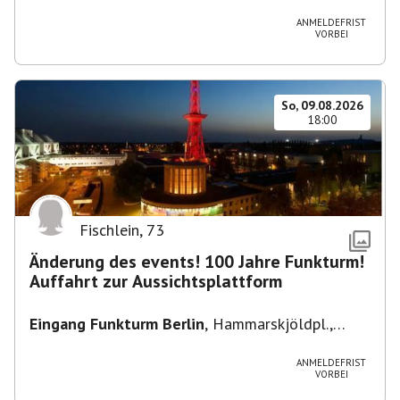
Heuss-Platz 10, 14052 Berlin, U Theodor- Heuss
-Platz
ANMELDEFRIST
VORBEI
So, 09.08.2026
18:00
Fischlein
,
73
Änderung des events! 100 Jahre Funkturm!
Auffahrt zur Aussichtsplattform
Eingang Funkturm Berlin
,
Hammarskjöldpl.,
14055 Berlin, Deutschland
ANMELDEFRIST
VORBEI