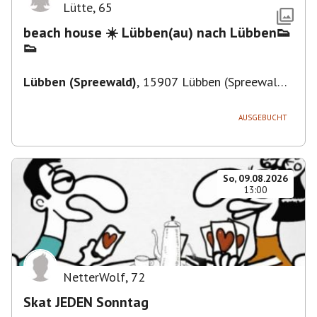
Lütte
,
65
beach house ☀️ Lübben(au) nach Lübben👟
👟
Lübben (Spreewald)
,
15907 Lübben (Spreewald),
Deutschland
AUSGEBUCHT
So, 09.08.2026
13:00
NetterWolf
,
72
Skat JEDEN Sonntag