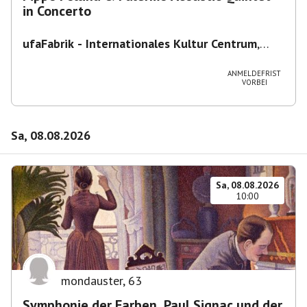
in Concerto
ufaFabrik - Internationales Kultur Centrum
,
Viktoriastraße 10-18, 12105 Berlin, U
Ullsteinstraße Ausgang Viktoriastraße
ANMELDEFRIST
VORBEI
Sa, 08.08.2026
Sa, 08.08.2026
10:00
mondauster
,
63
Symphonie der Farben. Paul Signac und der