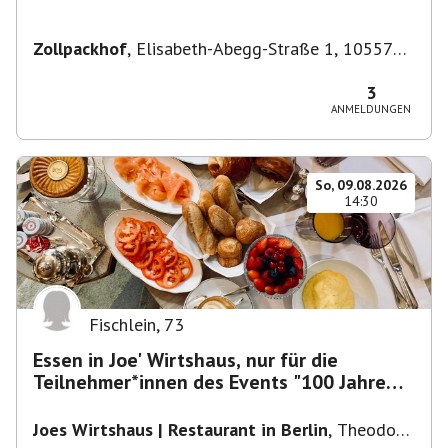
Zollpackhof
,
Elisabeth-Abegg-Straße 1, 10557
Berlin, Deutschland
3
ANMELDUNGEN
So, 09.08.2026
14:30
Fischlein
,
73
Essen in Joe' Wirtshaus, nur für die
Teilnehmer*innen des Events "100 Jahre
Funkturm"
Joes Wirtshaus | Restaurant in Berlin
,
Theodor-