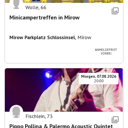
Wolle
,
66
Minicampertreffen in Mirow
Mirow Parkplatz Schlossinsel
,
Mirow
ANMELDEFRIST
VORBEI
Morgen, 07.08.2026
20:00
Fischlein
,
73
Pippo Pollina & Palermo Acoustic Quintet