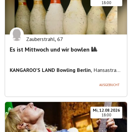
18:00
Zauberstrahl
,
67
Es ist Mittwoch und wir bowlen 🎱
KANGAROO'S LAND Bowling Berlin
,
Hansastraße
236, 13051 Berlin-Bezirk Lichtenberg,
Deutschland
AUSGEBUCHT
Mi, 12.08.2026
18:00