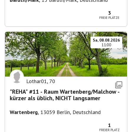
3
FREIE PLÄTZE
Sa, 08.08.2026
11:00
Lothar01
,
70
"REHA" #11 - Raum Wartenberg/Malchow -
kürzer als üblich, NICHT langsamer
Wartenberg
,
13059 Berlin, Deutschland
1
FREIER PLATZ