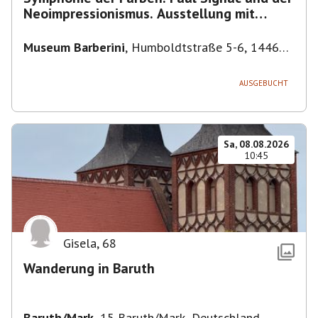
Neoimpressionismus. Ausstellung mit
Führung.
Museum Barberini
,
Humboldtstraße 5-6, 14467
Potsdam, Deutschland
AUSGEBUCHT
Sa, 08.08.2026
10:45
Gisela
,
68
Wanderung in Baruth
Baruth/Mark
,
15 Baruth/Mark, Deutschland