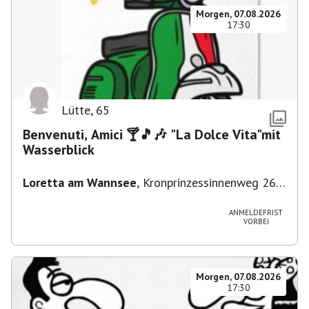
Morgen, 07.08.2026
17:30
Lütte
,
65
Benvenuti, Amici 🍸🎵🎶 "La Dolce Vita"mit
Wasserblick
Loretta am Wannsee
,
Kronprinzessinnenweg 260,
14109 Berlin, Deutschland
ANMELDEFRIST
VORBEI
Morgen, 07.08.2026
17:30