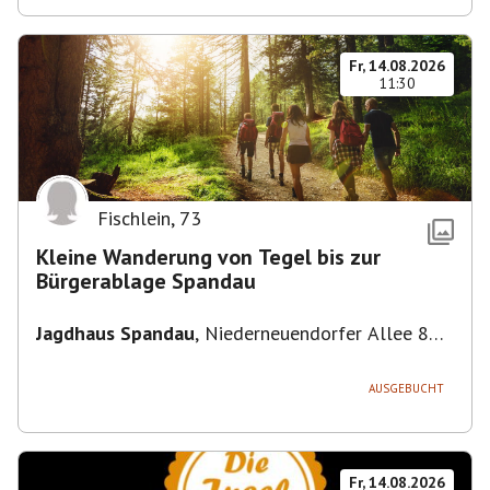
Fr, 14.08.2026
11:30
Fischlein
,
73
Kleine Wanderung von Tegel bis zur
Bürgerablage Spandau
Jagdhaus Spandau
,
Niederneuendorfer Allee 80,
13587 Berlin
AUSGEBUCHT
Fr, 14.08.2026