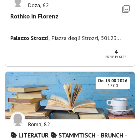
Doza
,
62
Rothko in Florenz
Palazzo Strozzi
,
Piazza degli Strozzi, 50123
Firenze FI, Italien
4
FREIE PLÄTZE
Do, 13.08.2026
17:00
Roma
,
82
📚 LITERATUR 📚 STAMMTISCH - BRUNCH -