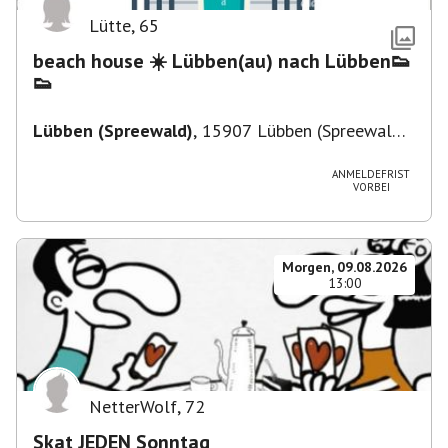
Lütte
,
65
beach house ☀️ Lübben(au) nach Lübben👟
👟
Lübben (Spreewald)
,
15907 Lübben (Spreewald),
Deutschland
ANMELDEFRIST
VORBEI
Morgen, 09.08.2026
13:00
NetterWolf
,
72
Skat JEDEN Sonntag