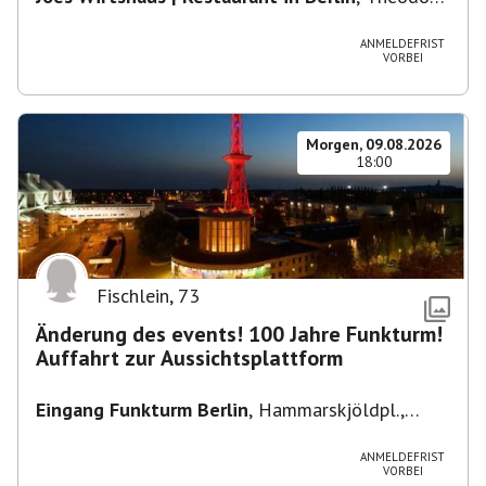
Heuss-Platz 10, 14052 Berlin, U Theodor- Heuss
-Platz
ANMELDEFRIST
VORBEI
Morgen, 09.08.2026
18:00
Fischlein
,
73
Änderung des events! 100 Jahre Funkturm!
Auffahrt zur Aussichtsplattform
Eingang Funkturm Berlin
,
Hammarskjöldpl.,
14055 Berlin, Deutschland
ANMELDEFRIST
VORBEI