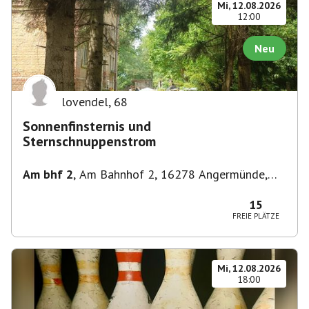
Mi, 12.08.2026
12:00
Neu
lovendel
,
68
Sonnenfinsternis und
Sternschnuppenstrom
Am bhf 2
,
Am Bahnhof 2, 16278 Angermünde,
Deutschland
15
FREIE PLÄTZE
Mi, 12.08.2026
18:00