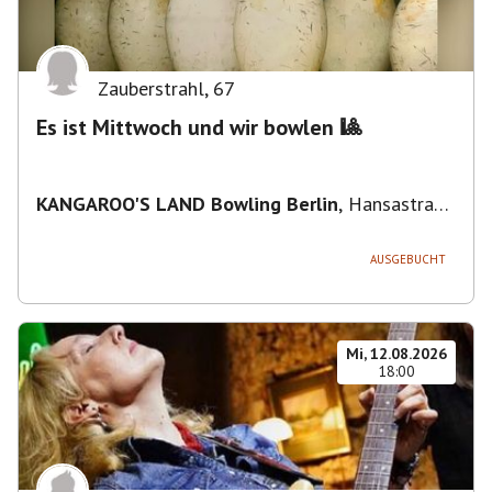
Zauberstrahl
,
67
Es ist Mittwoch und wir bowlen 🎱
KANGAROO'S LAND Bowling Berlin
,
Hansastraße
236, 13051 Berlin-Bezirk Lichtenberg,
Deutschland
AUSGEBUCHT
Mi, 12.08.2026
18:00