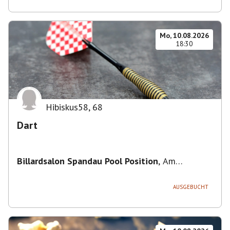
Mo, 10.08.2026
18:30
Hibiskus58
,
68
Dart
Billardsalon Spandau Pool Position
,
Am
Juliusturm 31, 13599 Berlin, Deutschland
AUSGEBUCHT