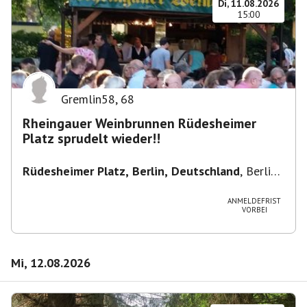
Di, 11.08.2026
15:00
Gremlin58
,
68
Rheingauer Weinbrunnen Rüdesheimer
Platz sprudelt wieder!!
Rüdesheimer Platz, Berlin, Deutschland
,
Berlin-
Wilmersdorf Rüdesheimer Platz
ANMELDEFRIST
VORBEI
Mi, 12.08.2026