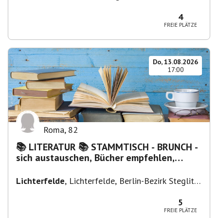
Firenze FI, Italien
4
FREIE PLÄTZE
Do, 13.08.2026
17:00
Roma
,
82
📚 LITERATUR 📚 STAMMTISCH - BRUNCH -
sich austauschen, Bücher empfehlen,
Lesen/Vorlesen
Lichterfelde
,
Lichterfelde, Berlin-Bezirk Steglitz-
Zehlendorf, Deutschland
5
FREIE PLÄTZE