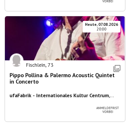
VORBEI
Heute, 07.08.2026
20:00
Fischlein
,
73
Pippo Pollina & Palermo Acoustic Quintet
in Concerto
ufaFabrik - Internationales Kultur Centrum
,
Viktoriastraße 10-18, 12105 Berlin, U
Ullsteinstraße Ausgang Viktoriastraße
ANMELDEFRIST
VORBEI