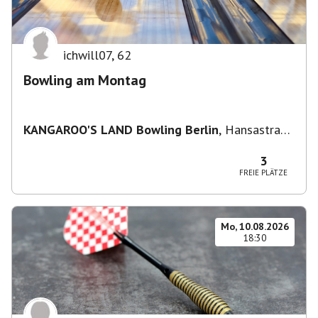
ichwill07
,
62
Bowling am Montag
KANGAROO'S LAND Bowling Berlin
,
Hansastraße
236, 13051 Berlin-Bezirk Lichtenberg,
Deutschland
3
FREIE PLÄTZE
Mo, 10.08.2026
18:30