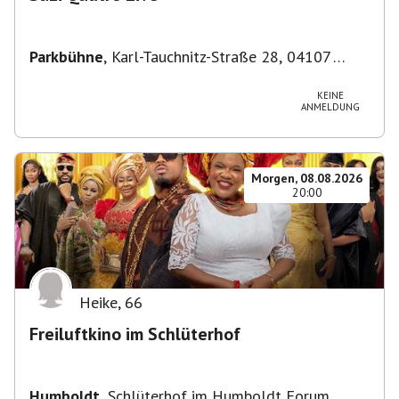
Parkbühne
,
Karl-Tauchnitz-Straße 28, 04107
Leipzig, Deutschland
KEINE
ANMELDUNG
Morgen, 08.08.2026
20:00
Heike
,
66
Freiluftkino im Schlüterhof
Humboldt
,
Schlüterhof im Humboldt Forum