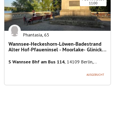
11:00
Phantasia
,
65
Wannsee-Heckeshorn-Löwen-Badestrand
Alter Hof-Pfaueninsel - Moorlake- Glinicker
Brücke-
S Wannsee Bhf am Bus 114
,
14109 Berlin,
Deutschland
AUSGEBUCHT