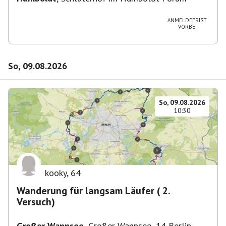
ANMELDEFRIST
VORBEI
So, 09.08.2026
So, 09.08.2026
10:30
kooky
,
64
Wanderung für langsam Läufer ( 2.
Versuch)
Großer Wannsee
,
Großer Wannsee, 14 Berlin,