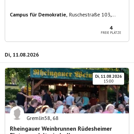
Campus für Demokratie
,
Ruschestraße 103,
10365 Berlin-Bezirk Lichtenberg, Deutschland
4
FREIE PLÄTZE
Di, 11.08.2026
Di, 11.08.2026
15:00
Gremlin58
,
68
Rheingauer Weinbrunnen Rüdesheimer