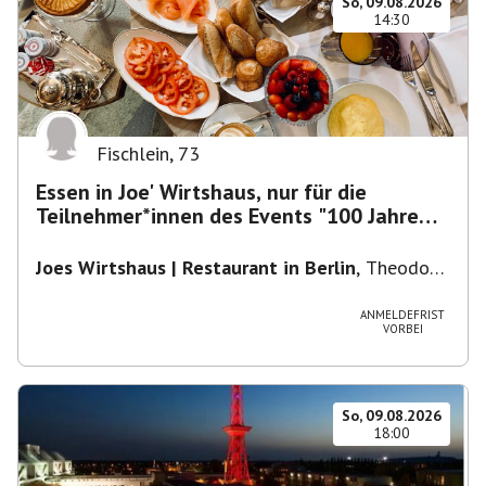
So, 09.08.2026
14:30
Fischlein
,
73
Essen in Joe' Wirtshaus, nur für die
Teilnehmer*innen des Events "100 Jahre
Funkturm"
Joes Wirtshaus | Restaurant in Berlin
,
Theodor-
Heuss-Platz 10, 14052 Berlin, U Theodor- Heuss
-Platz
ANMELDEFRIST
VORBEI
So, 09.08.2026
18:00