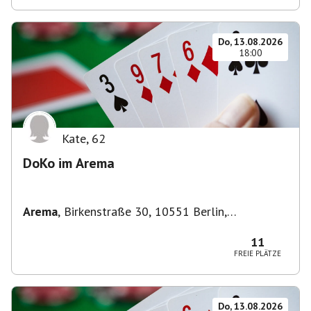
Do, 13.08.2026
18:00
Kate
,
62
DoKo im Arema
Arema
,
Birkenstraße 30, 10551 Berlin,
Deutschland
11
FREIE PLÄTZE
Do, 13.08.2026