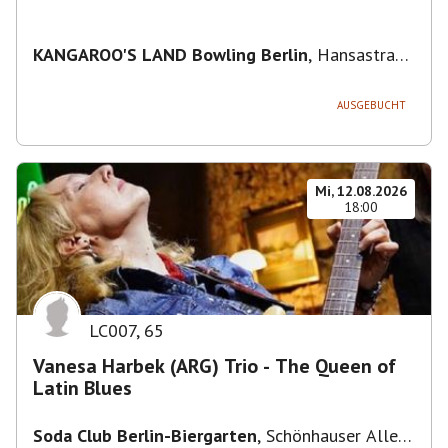
KANGAROO'S LAND Bowling Berlin
,
Hansastraße
236, 13051 Berlin-Bezirk Lichtenberg,
Deutschland
AUSGEBUCHT
Mi, 12.08.2026
18:00
LC007
,
65
Vanesa Harbek (ARG) Trio - The Queen of
Latin Blues
Soda Club Berlin-Biergarten
,
Schönhauser Allee