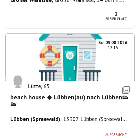
Deutschland
1
FREIER PLATZ
So, 09.08.2026
12:15
Lütte
,
65
beach house ☀️ Lübben(au) nach Lübben👟
👟
Lübben (Spreewald)
,
15907 Lübben (Spreewald),
Deutschland
AUSGEBUCHT